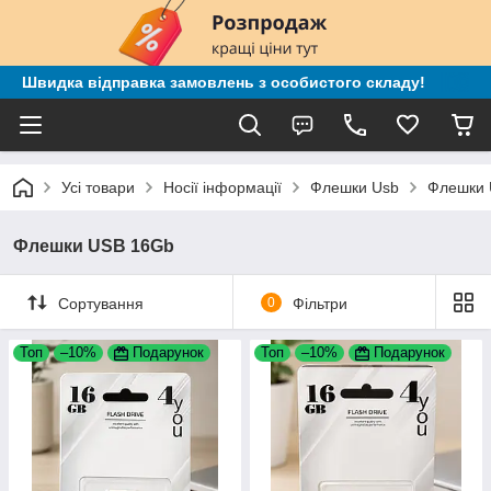
Швидка відправка замовлень з особистого складу!
Усі товари
Носії інформації
Флешки Usb
Флешки 
Флешки USB 16Gb
Сортування
0
Фільтри
Топ
–10%
Подарунок
Топ
–10%
Подарунок