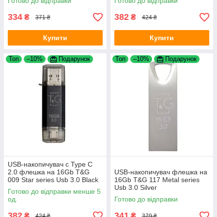
Готово до відправки
Готово до відправки
334
382
₴
₴
371 ₴
424 ₴
Купити
Купити
Топ
–10%
Подарунок
Топ
–10%
Подарунок
USB-накопичувач c Type C
2.0 флешка на 16Gb T&G
USB-накопичувач флешка на
009 Star series Usb 3.0 Black
16Gb T&G 117 Metal series
Usb 3.0 Silver
Готово до відправки менше 5
од.
Готово до відправки
382
341
₴
₴
424 ₴
379 ₴