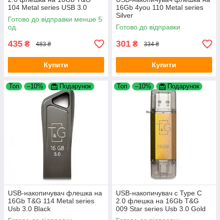
104 Metal series USB 3.0
16Gb 4you 110 Metal series
Silver
Silver
Готово до відправки менше 5
од.
Готово до відправки
435
301
₴
₴
483 ₴
334 ₴
Купити
Купити
Топ
–10%
Подарунок
Топ
–10%
Подарунок
USB-накопичувач флешка на
USB-накопичувач c Type C
16Gb T&G 114 Metal series
2.0 флешка на 16Gb T&G
Usb 3.0 Black
009 Star series Usb 3.0 Gold