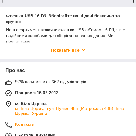
Флешки USB 16 Гб: Зберігайте ваші дані безпечно та
зручно
Наш асортимент включає флешки USB об'ємом 16 Гб, які є
надійними засобами для зберігання ваших даних. Ми
пропонуємо:
Широкий вибір моделей
: від стандартних до
Показати все
стильних та швидких флешок, що відповідають вашим
потребам у зберіганні та передачі даних.
Надійність і якість
: всі наші флешки пройшли строгі
Про нас
випробування і відповідають високим стандартам
якості, щоб ваші дані завжди були в безпеці.
97% позитивних з 362 відгуків за рік
Універсальне застосування
: використовуйте їх для
Працює з 16.02.2012
зберігання документів, фотографій, відео та інших
файлів, вільно переміщуючи дані між пристроями.
м. Біла Церква
м. Біла Церква, вул. Пулюя 48Б (Матросова 48Б), Біла
Оберіть флешку USB об'ємом 16 Гб для безпечного та
Церква, Україна
зручного зберігання вашої інформації.
Контакти
Сьогодні вихідний