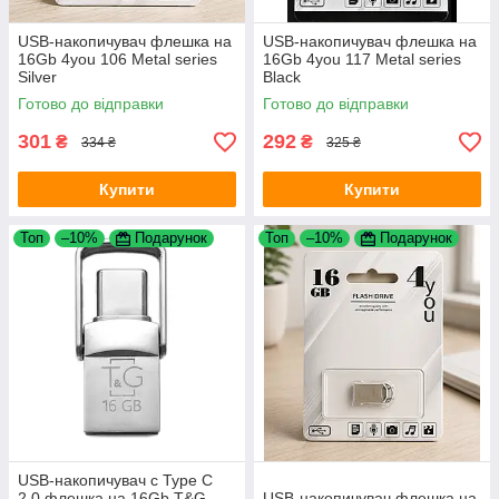
USB-накопичувач флешка на
USB-накопичувач флешка на
16Gb 4you 106 Metal series
16Gb 4you 117 Metal series
Silver
Black
Готово до відправки
Готово до відправки
301
292
₴
₴
334 ₴
325 ₴
Купити
Купити
Топ
–10%
Подарунок
Топ
–10%
Подарунок
USB-накопичувач c Type C
2.0 флешка на 16Gb T&G
USB-накопичувач флешка на