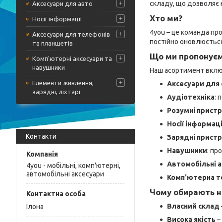
складу, що дозволяє 
Аксесуари для авто
Хто ми?
Носії інформації
4you – це команда про
Аксесуари для телефонів
постійно оновлюється.
та планшетів
Що ми пропонує
Комп'ютерні аксесуари та
навушники
Наш асортимент вклю
Елементи живлення,
Аксесуари для
зарядні, ліхтарі
Аудіотехніка
: 
Розумні пристр
Носії інформаці
Контакти
Зарядні пристр
Навушники
: пр
Автомобільні 
4you - мобільні, комп'ютерні,
автомобільні аксесуари
Комп'ютерна т
Чому обирають н
Власний склад
Ілона
Висока якість
–