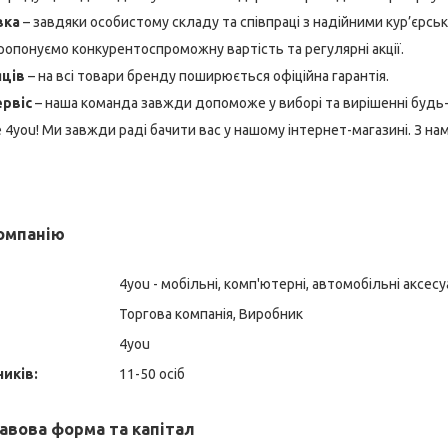
вка
– завдяки особистому складу та співпраці з надійними кур’єрс
ропонуємо конкурентоспроможну вартість та регулярні акції.
яців
– на всі товари бренду поширюється офіційна гарантія.
ервіс
– наша команда завжди допоможе у виборі та вирішенні будь-
 4you! Ми завжди раді бачити вас у нашому інтернет-магазині. З н
компанію
4you - мобільні, комп'ютерні, автомобільні аксес
Торгова компанія, Виробник
4you
ників:
11-50 осіб
авова форма та капітал