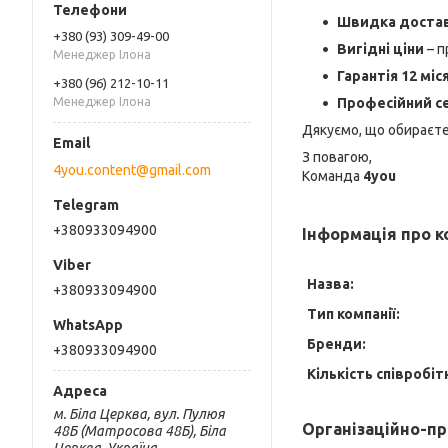
Швидка доста
+380 (93) 309-49-00
Вигідні ціни
– п
Менеджер Ілона
Гарантія 12 міс
+380 (96) 212-10-11
Професійний с
Менеджер Ілона
Дякуємо, що обираєте
З повагою,
4you.content@gmail.com
Команда
4you
+380933094900
Інформація про 
Назва:
+380933094900
Тип компанії:
Бренди:
+380933094900
Кількість співробіт
м. Біла Церква, вул. Пулюя
Організаційно-пр
48Б (Матросова 48Б), Біла
Церква, Україна