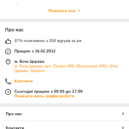
Джойстики
- для захоплюючого геймплею та
зручного керування іграми на комп'ютері.
Показати все
Настільні мікрофони для ПК
- для якісного запису
аудіо та голосових чатів без шумів та перешкод.
Про нас
Вебкамери
- для відеозв'язку в високій якості та
зйомки відео для соціальних мереж чи трансляцій в
97% позитивних з 358 відгуків за рік
мережі.
Хаби
- для розширення кількості портів USB та
Працює з 16.02.2012
зручного підключення додаткових пристроїв.
м. Біла Церква
Зарядки для ноутбуків
- забезпечують ефективне
м. Біла Церква, вул. Пулюя 48Б (Матросова 48Б), Біла
живлення вашого ноутбука в будь-якому місці та в
Церква, Україна
будь-який час.
Контакти
Оберіть потрібний товар для вашого комп'ютера та
насолоджуйтесь розширеними можливостями та зручністю
Сьогодні працює з 09:00 до 17:00
використання.
Показати весь графік роботи
Про нас
Контакти