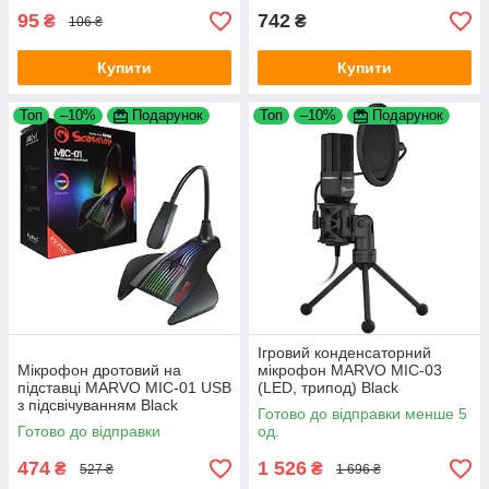
95
742
₴
₴
106 ₴
Купити
Купити
Топ
–10%
Подарунок
Топ
–10%
Подарунок
Ігровий конденсаторний
Мікрофон дротовий на
мікрофон MARVO MIC-03
підставці MARVO MIC-01 USB
(LED, трипод) Black
з підсвічуванням Black
Готово до відправки менше 5
Готово до відправки
од.
474
1 526
₴
₴
527 ₴
1 696 ₴