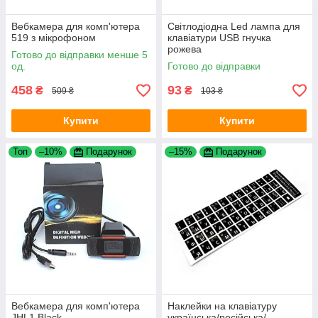
Вебкамера для комп'ютера
Світлодіодна Led лампа для
519 з мікрофоном
клавіатури USB гнучка
рожева
Готово до відправки менше 5
од.
Готово до відправки
458
93
₴
₴
509 ₴
103 ₴
Купити
Купити
Топ
–10%
Подарунок
–15%
Подарунок
Вебкамера для комп'ютера
Наклейки на клавіатуру
JHL1 Black
українська/російська/