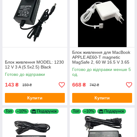
Блок живлення для MacBook
APPLE AE60-T magnetic
Блок живлення MODEL: 1230
MagSafe 2, 60 W 16.5 V 3.65
12 V 3 A (5.5х2.5) Black
A (A1436)
Готово до відправки менше 5
Готово до відправки
од.
143
668
₴
₴
159 ₴
742 ₴
Купити
Купити
Топ
–10%
Подарунок
Топ
–10%
Подарунок