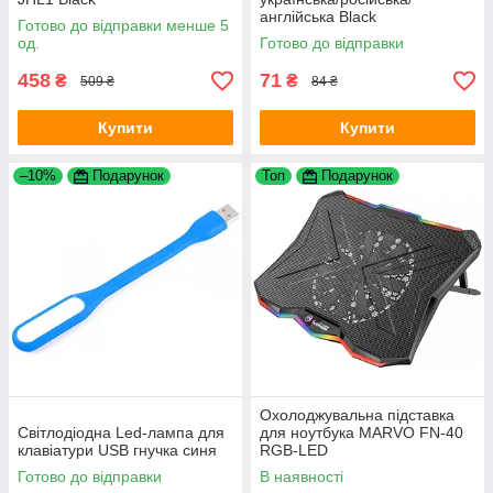
англійська Black
Готово до відправки менше 5
од.
Готово до відправки
458
71
₴
₴
509 ₴
84 ₴
Купити
Купити
–10%
Подарунок
Топ
Подарунок
Охолоджувальна підставка
Світлодіодна Led-лампа для
для ноутбука MARVO FN-40
клавіатури USB гнучка синя
RGB-LED
Готово до відправки
В наявності