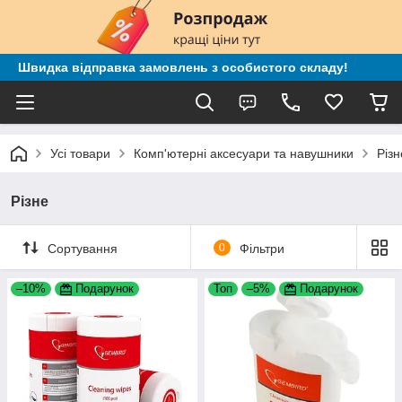
Швидка відправка замовлень з особистого складу!
Усі товари
Комп'ютерні аксесуари та навушники
Різн
Різне
Сортування
0
Фільтри
–10%
Подарунок
Топ
–5%
Подарунок