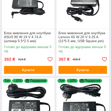
Блок живлення для ноутбука
Блок живлення для ноутбука
ASUS 90 W 19 V 4.74 A
Lenovo 65 W 20 V 3.25 A
(штекер 5.5*2.5 мм)
(11*5.5 мм, USB Square pin)
Готово до відправки менше 5
Готово до відправки менше 5
од.
од.
382
367
₴
₴
424 ₴
408 ₴
Купити
Купити
Топ
–10%
Подарунок
Топ
–10%
Подарунок