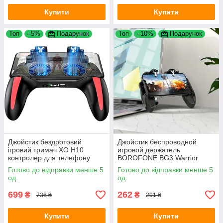
Купити
Купити
Топ
–5%
Подарунок
Топ
–10%
Подарунок
Джойстик бездротовий
Джойстик беспроводной
ігровий тримач XO H10
игровой держатель
контролер для телефону
BOROFONE BG3 Warrior
Black
контроллер для телефона
Готово до відправки менше 5
Готово до відправки менше 5
Black
од.
од.
699
262
₴
₴
736 ₴
291 ₴
Купити
Купити