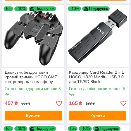
Топ
–10%
Подарунок
–10%
Подарунок
Джойстик бездротовий
Кардрідер Card Reader 2 in1
ігровий тримач HOCO GM7
HOCO HB20 Mindful USB 3.0
контролер для телефону
для TF/SD Black
Black
Готово до відправки менше 5
Готово до відправки менше 5
од.
од.
457
165
₴
₴
508 ₴
183 ₴
Купити
Купити
Топ
–10%
Подарунок
Топ
–10%
Подарунок