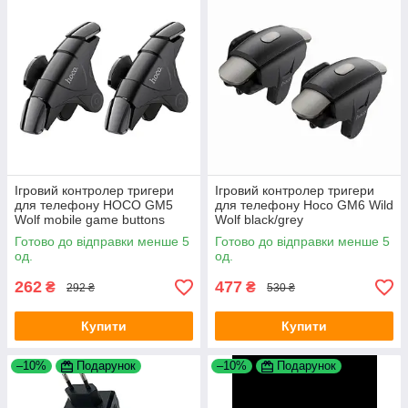
Ігровий контролер тригери
Ігровий контролер тригери
для телефону HOCO GM5
для телефону Hoco GM6 Wild
Wolf mobile game buttons
Wolf black/grey
Black/grey
Готово до відправки менше 5
Готово до відправки менше 5
од.
од.
262
477
₴
₴
292 ₴
530 ₴
Купити
Купити
–10%
Подарунок
–10%
Подарунок