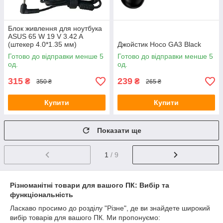
Блок живлення для ноутбука
ASUS 65 W 19 V 3.42 A
(штекер 4.0*1.35 мм)
Джойстик Hoco GA3 Black
Готово до відправки менше 5
Готово до відправки менше 5
од.
од.
315
239
₴
₴
350 ₴
265 ₴
Купити
Купити
Показати ще
1
/ 9
Різноманітні товари для вашого ПК: Вибір та
функціональність
Ласкаво просимо до розділу "Різне", де ви знайдете широкий
вибір товарів для вашого ПК. Ми пропонуємо: