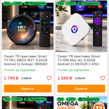
Топ
–14%
Подарунок
Топ
–14%
Подарунок
Смарт ТВ приставка Smart
Смарт ТВ приставка Smart
TV HK1 RBOX W2T 2/16GB
TV H96 Max M1 2/16GB
Android 11 Amlogic S905W2
Android 13 RK3528 2.4/5G
для телевізора
V5.1 для телевізора
Готово до відправки
Готово до відправки
1 799
1 599
₴
₴
2 086 ₴
1 853 ₴
Купити
Купити
Топ
–14%
Подарунок
Топ
–13%
Подарунок