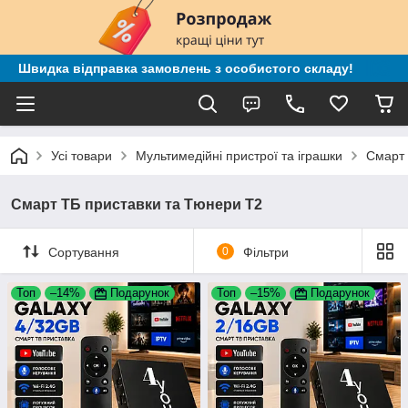
Швидка відправка замовлень з особистого складу!
Усі товари
Мультимедійні пристрої та іграшки
Смарт 
Смарт ТБ приставки та Тюнери Т2
Сортування
0
Фільтри
Топ
–14%
Подарунок
Топ
–15%
Подарунок