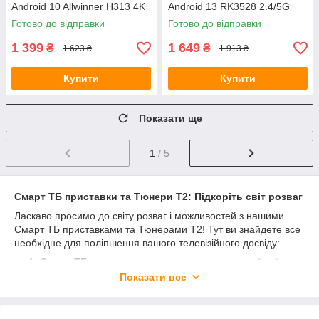
Android 10 Allwinner H313 4K
Android 13 RK3528 2.4/5G
ARM Cortex A53 для
V5.1 для телевізора
Готово до відправки
Готово до відправки
телевізора
1 399
1 649
₴
₴
1 623 ₴
1 913 ₴
Купити
Купити
Показати ще
1
/ 5
Смарт ТБ приставки та Тюнери Т2: Підкоріть світ розваг
Ласкаво просимо до світу розваг і можливостей з нашими
Смарт ТБ приставками та Тюнерами Т2! Тут ви знайдете все
необхідне для поліпшення вашого телевізійного досвіду:
Смарт ТБ приставки
- перетворіть ваш звичайний
телевізор у розумний пристрій з доступом до безлічі
Показати все
додатків, ігор, відео та музики прямо на великому
екрані.