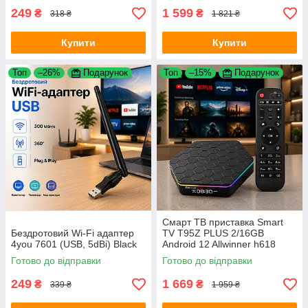
249
1 599
₴
₴
318 ₴
1 821 ₴
Купити
Купити
Топ
–26%
Подарунок
Топ
–15%
Подарунок
Смарт ТВ приставка Smart
Бездротовий Wi-Fi адаптер
TV T95Z PLUS 2/16GB
4you 7601 (USB, 5dBi) Black
Android 12 Allwinner h618
2.4G для телевізора
Готово до відправки
Готово до відправки
249
1 669
₴
₴
339 ₴
1 959 ₴