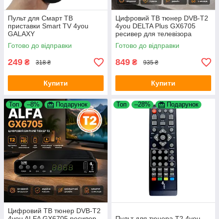
Пульт для Смарт ТВ
Цифровий ТВ тюнер DVB-T2
приставки Smart TV 4you
4you DELTA Plus GX6705
GALAXY
ресивер для телевізора
металевий корпус Black
Готово до відправки
Готово до відправки
249
849
₴
₴
318 ₴
935 ₴
Купити
Купити
Топ
–8%
Подарунок
Топ
–28%
Подарунок
Цифровий ТВ тюнер DVB-T2
4you ALFA GX6705 ресивер
Пульт для тюнера T2 4you