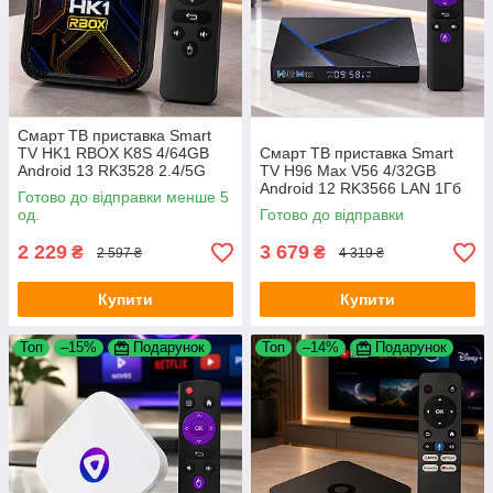
Смарт ТВ приставка Smart
TV HK1 RBOX K8S 4/64GB
Смарт ТВ приставка Smart
Android 13 RK3528 2.4/5G
TV H96 Max V56 4/32GB
V5.1 для телевізора
Android 12 RK3566 LAN 1Гб
Готово до відправки менше 5
DDR4 для телевізора
од.
Готово до відправки
2 229
3 679
₴
₴
2 597 ₴
4 319 ₴
Купити
Купити
Топ
–15%
Подарунок
Топ
–14%
Подарунок