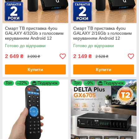
Смарт ТВ приставка 4you
Смарт ТВ приставка 4you
GALAXY 4/32Gb з голосовим
GALAXY 2/16Gb з голосовим
керуванням Android 12
керуванням Android 12
Allwinner WiFi IPTV 6K Smart
Allwinner WiFi IPTV 6K Smart
Готово до відправки
Готово до відправки
TV Box для телевізора
TV Box для телевізора
2 649
2 149
₴
₴
3 090 ₴
2 528 ₴
Купити
Купити
Топ
–22%
Подарунок
Топ
–9%
Подарунок