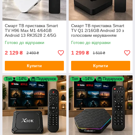
Смарт ТВ приставка Smart
Смарт ТВ приставка Smart
TV H96 Max M1 4/64GB
TV Q1 2/16GB Android 10 з
Android 13 RK3528 2.4/5G
голосовим керуванням
V5.1 для телевізора
Allwinner H313 2.4/5G для
Готово до відправки
Готово до відправки
телевізора
2 129
1 299
₴
₴
2 493 ₴
1 510 ₴
Купити
Купити
Топ
–14%
Подарунок
Топ
–14%
Подарунок