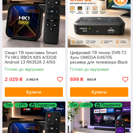
Смарт ТВ приставка Smart
Цифровий ТВ тюнер DVB-T2
TV HK1 RBOX K8S 4/32GB
4you OMEGA GX6705
Android 13 RK3528 2.4/5G
ресивер для телевізора Black
V5.1 для телевізора
Готово до відправки
Готово до відправки
2 029
699
₴
₴
2 362 ₴
801 ₴
Купити
Купити
Топ
–14%
Подарунок
Топ
–15%
Подарунок