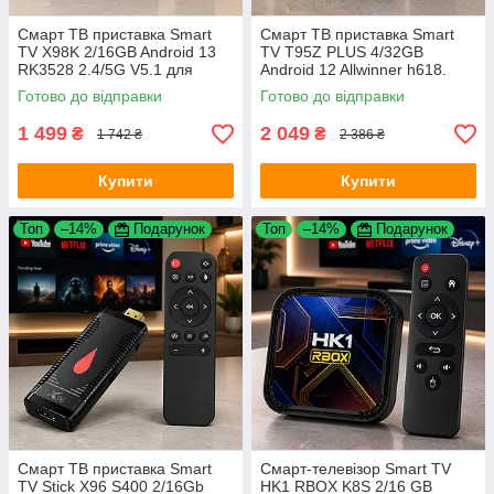
Смарт ТВ приставка Smart
Смарт ТВ приставка Smart
TV X98K 2/16GB Android 13
TV T95Z PLUS 4/32GB
RK3528 2.4/5G V5.1 для
Android 12 Allwinner h618.
телевізора
Mali-G31 MP2 2.4G для
Готово до відправки
Готово до відправки
телевізора
1 499
2 049
₴
₴
1 742 ₴
2 386 ₴
Купити
Купити
Топ
–14%
Подарунок
Топ
–14%
Подарунок
Смарт ТВ приставка Smart
Смарт-телевізор Smart TV
TV Stick X96 S400 2/16Gb
HK1 RBOX K8S 2/16 GB