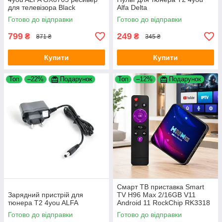
для телевізора Black
Alfa Delta
Готово до відправки
Готово до відправки
799
249
₴
₴
871 ₴
345 ₴
Купити
Купити
Топ
–22%
Подарунок
Топ
–12%
Подарунок
Смарт ТВ приставка Smart
Зарядний пристрій для
TV H96 Max 2/16GB V11
тюнера T2 4you ALFA
Android 11 RockChip RK3318
для телевізора
Готово до відправки
Готово до відправки