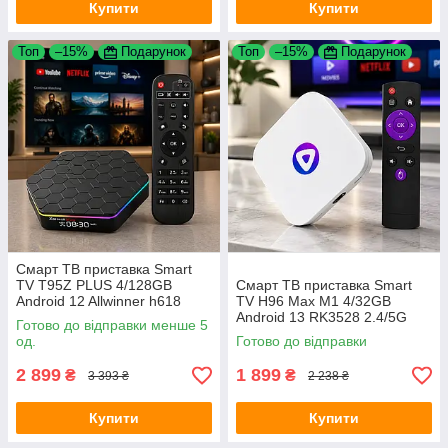
Купити
Купити
Топ
–15%
Подарунок
Топ
–15%
Подарунок
Смарт ТВ приставка Smart
TV T95Z PLUS 4/128GB
Смарт ТВ приставка Smart
Android 12 Allwinner h618
TV H96 Max M1 4/32GB
2.4G для телевізора
Android 13 RK3528 2.4/5G
Готово до відправки менше 5
V5.1 для телевізора
од.
Готово до відправки
2 899
1 899
₴
₴
3 393 ₴
2 238 ₴
Купити
Купити