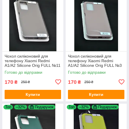
Чохол силіконовий для
Чохол силіконовий для
телефону Xiaomi Redmi
телефону Xiaomi Redmi
A1/A2 Silicone Orig FULL №11
A1/A2 Silicone Orig FULL №3
Dark Olive 4you
Pink sand 4you
Готово до відправки
Готово до відправки
170
170
₴
₴
250 ₴
250 ₴
Купити
Купити
Топ
–32%
Подарунок
Топ
–32%
Подарунок