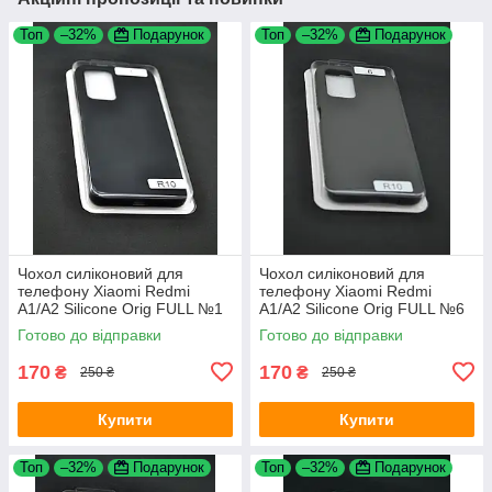
Топ
–32%
Подарунок
Топ
–32%
Подарунок
Чохол силіконовий для
Чохол силіконовий для
телефону Xiaomi Redmi
телефону Xiaomi Redmi
A1/A2 Silicone Orig FULL №1
A1/A2 Silicone Orig FULL №6
black (4uou)
cocoa 4you
Готово до відправки
Готово до відправки
170
170
₴
₴
250 ₴
250 ₴
Купити
Купити
Топ
–32%
Подарунок
Топ
–32%
Подарунок