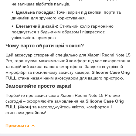
не залишає відбитків пальців.
Ідеальна посадка:
Точні вирізи під кнопки, порти та
динаміки для зручного користування.
Елегантний дизайн:
Стильний колір гармонійно
поєднується з будь-яким образом і підкреслює
унікальність пристрою.
Чому варто обрати цей чохол?
Цей аксесуар створений спеціально для Xiaomi Redmi Note 15
Pro, гарантуючи максимальний комфорт під час використання
та надійний захист вашого смартфона. Завдяки внутрішній
мікрофібрі та посиленому захисту камери,
Silicone Case Orig
FULL
стане незамінним аксесуаром для вашого пристрою.
Замовляйте просто зараз!
Подбайте про захист свого Xiaomi Redmi Note 15 Pro вже
сьогодні – оформлюйте замовлення на
Silicone Case Orig
FULL (4you)
та насолоджуйтесь якістю, комфортом і
стильним дизайном!
Приховати