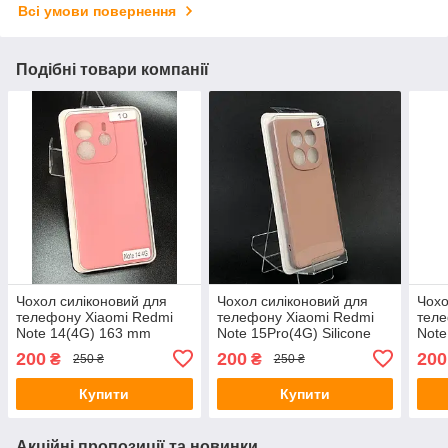
Всі умови повернення
Подібні товари компанії
Чохол силіконовий для
Чохол силіконовий для
Чохо
телефону Xiaomi Redmi
телефону Xiaomi Redmi
теле
Note 14(4G) 163 mm
Note 15Pro(4G) Silicone
Note
Global Version Silicone Orig
Orig FULL No3 Pink sand
Euro
200
200
200
₴
₴
250 ₴
250 ₴
FULL No10 Pink 4you
4you
Orig
Купити
Купити
Акційні пропозиції та новинки