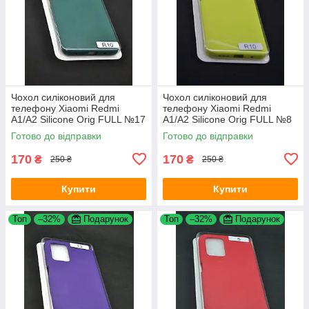
Чохол силіконовий для
Чохол силіконовий для
телефону Xiaomi Redmi
телефону Xiaomi Redmi
A1/A2 Silicone Orig FULL №17
A1/A2 Silicone Orig FULL №8
Dark green 4you
Yellow 4you
Готово до відправки
Готово до відправки
170
170
₴
₴
250 ₴
250 ₴
Купити
Купити
Топ
–32%
Подарунок
Топ
–32%
Подарунок