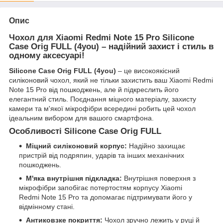
Опис
Чохол для Xiaomi Redmi Note 15 Pro Silicone
Case Orig FULL (4you) – надійний захист і стиль в
одному аксесуарі!
Silicone Case Orig FULL (4you)
– це високоякісний
силіконовий чохол, який не тільки захистить ваш Xiaomi Redmi
Note 15 Pro від пошкоджень, але й підкреслить його
елегантний стиль. Поєднання міцного матеріалу, захисту
камери та м'якої мікрофібри всередині робить цей чохол
ідеальним вибором для вашого смартфона.
Особливості Silicone Case Orig FULL
Міцний силіконовий корпус:
Надійно захищає
пристрій від подряпин, ударів та інших механічних
пошкоджень.
М'яка внутрішня підкладка:
Внутрішня поверхня з
мікрофібри запобігає потертостям корпусу Xiaomi
Redmi Note 15 Pro та допомагає підтримувати його у
відмінному стані.
Антиковзке покриття:
Чохол зручно лежить у руці й