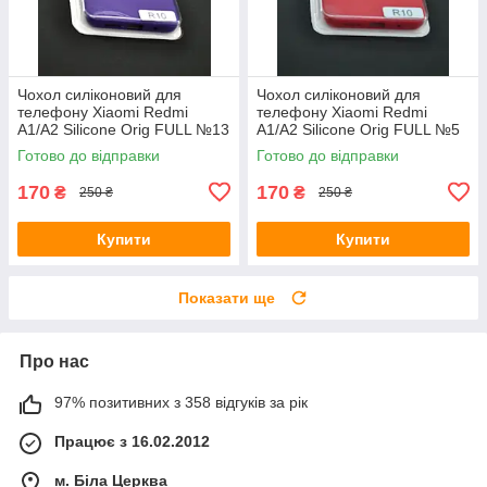
Чохол силіконовий для
Чохол силіконовий для
телефону Xiaomi Redmi
телефону Xiaomi Redmi
A1/A2 Silicone Orig FULL №13
A1/A2 Silicone Orig FULL №5
violet 4you
red 4you
Готово до відправки
Готово до відправки
170
170
₴
₴
250 ₴
250 ₴
Купити
Купити
Показати ще
Про нас
97% позитивних з 358 відгуків за рік
Працює з 16.02.2012
м. Біла Церква