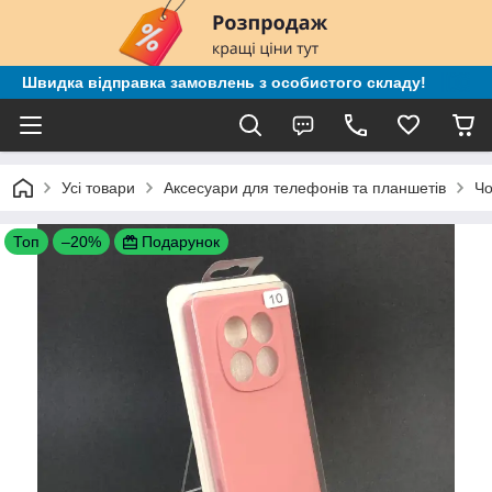
Швидка відправка замовлень з особистого складу!
Усі товари
Аксесуари для телефонів та планшетів
Чо
Топ
–20%
Подарунок