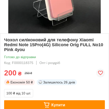
Чохол силіконовий для телефону Xiaomi
Redmi Note 15Pro(4G) Silicone Orig FULL No10
Pink 4you
Готово до відправки
Код: F0000118375
Опт і роздріб
200
₴
250 ₴
Економія
50 ₴
Залишилось
26 днів
100 ₴
від 10 шт.
Купити