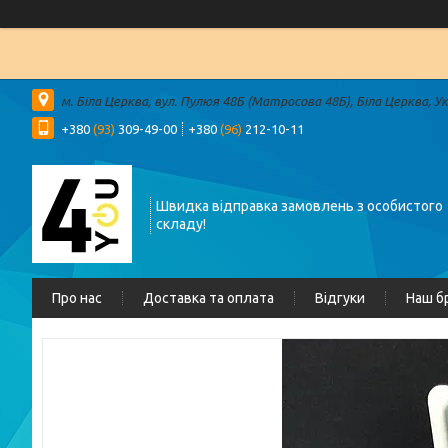
м. Біла Церква, вул. Пулюя 48Б (Матросова 48Б), Біла Церква, У
+380
(93)
309-49-00
+380
(96)
212-10-11
Швидка відправка замовлень з особистого
складу!
Про нас
Доставка та оплата
Відгуки
Наш б