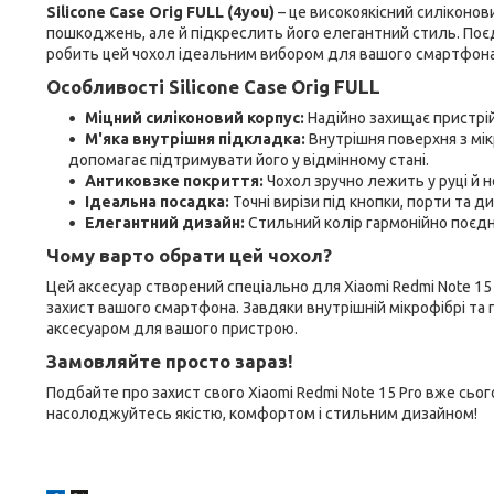
Silicone Case Orig FULL (4you)
– це високоякісний силіконови
пошкоджень, але й підкреслить його елегантний стиль. Поєд
робить цей чохол ідеальним вибором для вашого смартфона
Особливості Silicone Case Orig FULL
Міцний силіконовий корпус:
Надійно захищає пристрій
М'яка внутрішня підкладка:
Внутрішня поверхня з мік
допомагає підтримувати його у відмінному стані.
Антиковзке покриття:
Чохол зручно лежить у руці й н
Ідеальна посадка:
Точні вирізи під кнопки, порти та д
Елегантний дизайн:
Стильний колір гармонійно поєдн
Чому варто обрати цей чохол?
Цей аксесуар створений спеціально для Xiaomi Redmi Note 1
захист вашого смартфона. Завдяки внутрішній мікрофібрі та
аксесуаром для вашого пристрою.
Замовляйте просто зараз!
Подбайте про захист свого Xiaomi Redmi Note 15 Pro вже сь
насолоджуйтесь якістю, комфортом і стильним дизайном!