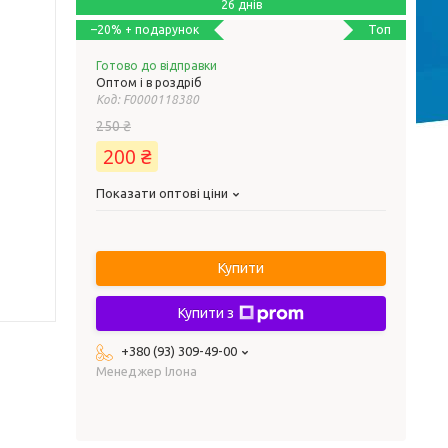
26 днів
Топ
–20%
Готово до відправки
Оптом і в роздріб
Код:
F0000118380
250 ₴
200 ₴
Показати оптові ціни
Купити
Купити з
+380 (93) 309-49-00
Менеджер Ілона