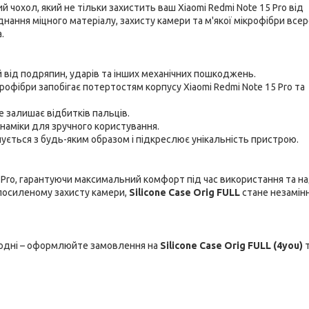
й чохол, який не тільки захистить ваш Xiaomi Redmi Note 15 Pro від
нання міцного матеріалу, захисту камери та м'якої мікрофібри все
.
 від подряпин, ударів та інших механічних пошкоджень.
рофібри запобігає потертостям корпусу Xiaomi Redmi Note 15 Pro та
е залишає відбитків пальців.
инаміки для зручного користування.
ується з будь-яким образом і підкреслює унікальність пристрою.
5 Pro, гарантуючи максимальний комфорт під час використання та н
 посиленому захисту камери,
Silicone Case Orig FULL
стане незамін
огодні – оформлюйте замовлення на
Silicone Case Orig FULL (4you)
т