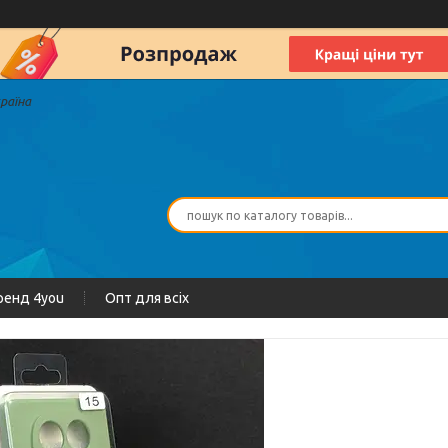
країна
ренд 4you
Опт для всіх