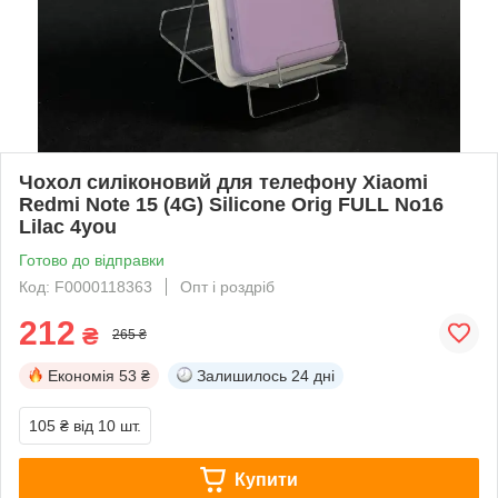
Чохол силіконовий для телефону Xiaomi
Redmi Note 15 (4G) Silicone Orig FULL No16
Lilac 4you
Готово до відправки
Код: F0000118363
Опт і роздріб
212
₴
265 ₴
Економія
53 ₴
Залишилось
24 дні
105 ₴
від 10 шт.
Купити