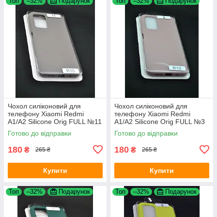
Топ
–32%
Подарунок
Топ
–32%
Подарунок
Чохол силіконовий для
Чохол силіконовий для
телефону Xiaomi Redmi
телефону Xiaomi Redmi
A1/A2 Silicone Orig FULL №11
A1/A2 Silicone Orig FULL №3
Dark Olive 4you
Pink sand 4you
Готово до відправки
Готово до відправки
180
180
₴
₴
265 ₴
265 ₴
Купити
Купити
Топ
–32%
Подарунок
Топ
–32%
Подарунок