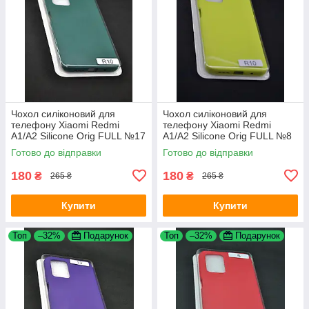
Чохол силіконовий для
Чохол силіконовий для
телефону Xiaomi Redmi
телефону Xiaomi Redmi
A1/A2 Silicone Orig FULL №17
A1/A2 Silicone Orig FULL №8
Dark green 4you
Yellow 4you
Готово до відправки
Готово до відправки
180
180
₴
₴
265 ₴
265 ₴
Купити
Купити
Топ
–32%
Подарунок
Топ
–32%
Подарунок