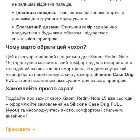
не залишає відбитків пальців.
Ідеальна посадка:
Точні вирізи під кнопки, порти та
динаміки для зручного користування.
Елегантний дизайн:
Стильний колір гармонійно
поєднується з будь-яким образом і підкреслює
унікальність пристрою.
Чому варто обрати цей чохол?
Цей аксесуар створений спеціально для Xiaomi Redmi Note
15, гарантуючи максимальний комфорт під час використання
та надійний захист вашого смартфона. Завдяки внутрішній
мікрофібрі та посиленому захисту камери,
Silicone Case Orig
FULL
стане незамінним аксесуаром для вашого пристрою.
Замовляйте просто зараз!
Подбайте про захист свого Xiaomi Redmi Note 15 вже сьогодні
– оформлюйте замовлення на
Silicone Case Orig FULL
(4you)
та насолоджуйтесь якістю, комфортом і стильним
дизайном!
Приховати