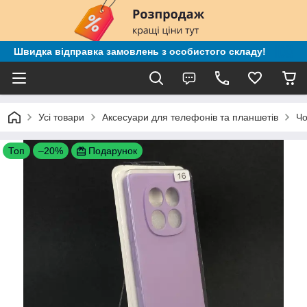
Швидка відправка замовлень з особистого складу!
Усі товари
Аксесуари для телефонів та планшетів
Чо
Топ
–20%
Подарунок