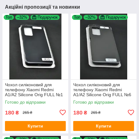
Акційні пропозиції та новинки
Топ
–32%
Подарунок
Топ
–32%
Подарунок
Чохол силіконовий для
Чохол силіконовий для
телефону Xiaomi Redmi
телефону Xiaomi Redmi
A1/A2 Silicone Orig FULL №1
A1/A2 Silicone Orig FULL №6
black (4uou)
cocoa 4you
Готово до відправки
Готово до відправки
180
180
₴
₴
265 ₴
265 ₴
Купити
Купити