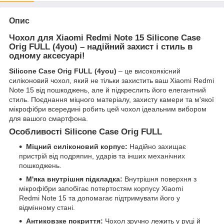
Опис
Чохол для Xiaomi Redmi Note 15 Silicone Case
Orig FULL (4you) – надійний захист і стиль в
одному аксесуарі!
Silicone Case Orig FULL (4you)
– це високоякісний
силіконовий чохол, який не тільки захистить ваш Xiaomi Redmi
Note 15 від пошкоджень, але й підкреслить його елегантний
стиль. Поєднання міцного матеріалу, захисту камери та м'якої
мікрофібри всередині робить цей чохол ідеальним вибором
для вашого смартфона.
Особливості Silicone Case Orig FULL
Міцний силіконовий корпус:
Надійно захищає
пристрій від подряпин, ударів та інших механічних
пошкоджень.
М'яка внутрішня підкладка:
Внутрішня поверхня з
мікрофібри запобігає потертостям корпусу Xiaomi
Redmi Note 15 та допомагає підтримувати його у
відмінному стані.
Антиковзке покриття:
Чохол зручно лежить у руці й