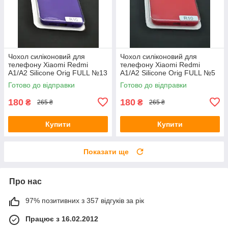
Чохол силіконовий для
Чохол силіконовий для
телефону Xiaomi Redmi
телефону Xiaomi Redmi
A1/A2 Silicone Orig FULL №13
A1/A2 Silicone Orig FULL №5
violet 4you
red 4you
Готово до відправки
Готово до відправки
180
180
₴
₴
265 ₴
265 ₴
Купити
Купити
Показати ще
Про нас
97% позитивних з 357 відгуків за рік
Працює з 16.02.2012