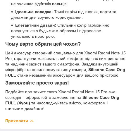
не залишає відбитків пальців.
Ідеальна посадка:
Точні вирізи під кнопки, порти та
динаміки для зручного користування.
Елегантний дизайн:
Стильний колір гармонійно
поєднується з будь-яким образом і підкреслює
унікальність пристрою.
Чому варто обрати цей чохол?
Цей аксесуар створений спеціально для Xiaomi Redmi Note 15
Pro, гарантуючи максимальний комфорт під час використання
та надійний захист вашого смартфона. Завдяки внутрішній
мікрофібрі та посиленому захисту камери,
Silicone Case Orig
FULL
стане незамінним аксесуаром для вашого пристрою.
Замовляйте просто зараз!
Подбайте про захист свого Xiaomi Redmi Note 15 Pro вже
сьогодні – оформлюйте замовлення на
Silicone Case Orig
FULL (4you)
та насолоджуйтесь якістю, комфортом і
стильним дизайном!
Приховати