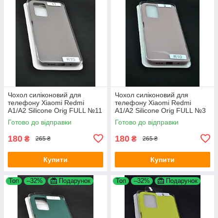
Чохол силіконовий для
Чохол силіконовий для
телефону Xiaomi Redmi
телефону Xiaomi Redmi
A1/A2 Silicone Orig FULL №11
A1/A2 Silicone Orig FULL №3
Dark Olive 4you
Pink sand 4you
Готово до відправки
Готово до відправки
180
180
₴
₴
265 ₴
265 ₴
Купити
Купити
Топ
–32%
Подарунок
Топ
–32%
Подарунок