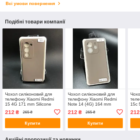
Всі умови повернення
Подібні товари компанії
Чохол силіконовий для
Чохол силіконовий для
Чохо
телефону Xiaomi Redmi
телефону Xiaomi Redmi
теле
15 4G 171 mm Silicone
Note 14 (4G) 164 mm
15c 
Orig FULL No11 Dark Olive
Europe version Silicone
vers
212
212
212
₴
₴
265 ₴
265 ₴
4you
Orig FULL No11 Dark Olive
No11
4you
Купити
Купити
Акційні пропозиції та новинки