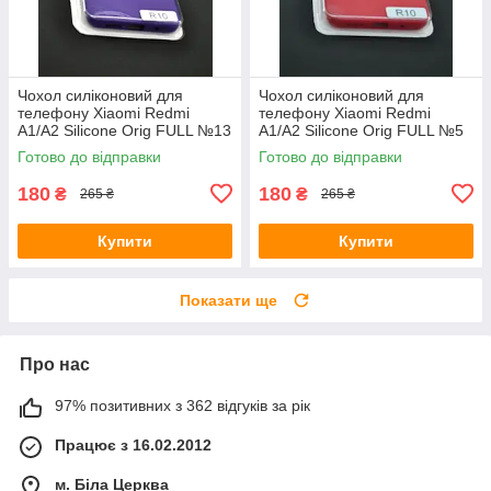
Чохол силіконовий для
Чохол силіконовий для
телефону Xiaomi Redmi
телефону Xiaomi Redmi
A1/A2 Silicone Orig FULL №13
A1/A2 Silicone Orig FULL №5
violet 4you
red 4you
Готово до відправки
Готово до відправки
180
180
₴
₴
265 ₴
265 ₴
Купити
Купити
Показати ще
Про нас
97% позитивних з 362 відгуків за рік
Працює з 16.02.2012
м. Біла Церква