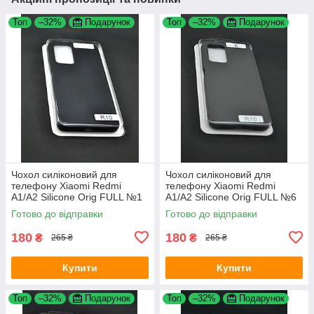
Топ
–32%
Подарунок
Топ
–32%
Подарунок
Чохол силіконовий для
Чохол силіконовий для
телефону Xiaomi Redmi
телефону Xiaomi Redmi
A1/A2 Silicone Orig FULL №1
A1/A2 Silicone Orig FULL №6
black (4uou)
cocoa 4you
Готово до відправки
Готово до відправки
180
180
₴
₴
265 ₴
265 ₴
Купити
Купити
Топ
–32%
Подарунок
Топ
–32%
Подарунок