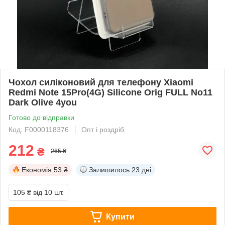
Чохол силіконовий для телефону Xiaomi
Redmi Note 15Pro(4G) Silicone Orig FULL No11
Dark Olive 4you
Готово до відправки
Код: F0000118376
Опт і роздріб
212
₴
265 ₴
Економія
53 ₴
Залишилось
23 дні
105 ₴
від 10 шт.
Купити