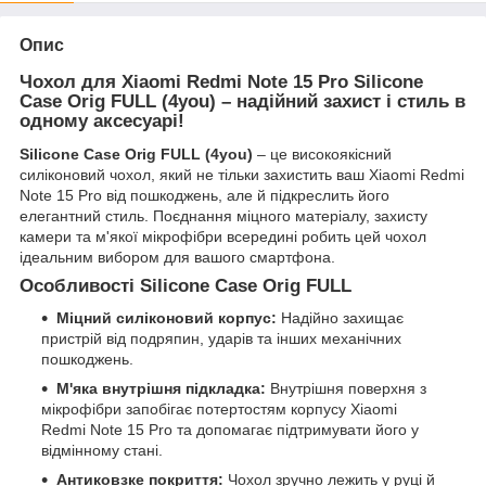
Опис
Чохол для Xiaomi Redmi Note 15 Pro Silicone
Case Orig FULL (4you) – надійний захист і стиль в
одному аксесуарі!
Silicone Case Orig FULL (4you)
– це високоякісний
силіконовий чохол, який не тільки захистить ваш Xiaomi Redmi
Note 15 Pro від пошкоджень, але й підкреслить його
елегантний стиль. Поєднання міцного матеріалу, захисту
камери та м'якої мікрофібри всередині робить цей чохол
ідеальним вибором для вашого смартфона.
Особливості Silicone Case Orig FULL
Міцний силіконовий корпус:
Надійно захищає
пристрій від подряпин, ударів та інших механічних
пошкоджень.
М'яка внутрішня підкладка:
Внутрішня поверхня з
мікрофібри запобігає потертостям корпусу Xiaomi
Redmi Note 15 Pro та допомагає підтримувати його у
відмінному стані.
Антиковзке покриття:
Чохол зручно лежить у руці й