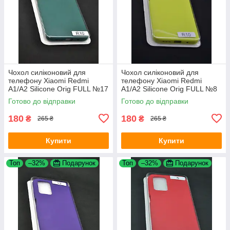
Чохол силіконовий для
Чохол силіконовий для
телефону Xiaomi Redmi
телефону Xiaomi Redmi
A1/A2 Silicone Orig FULL №17
A1/A2 Silicone Orig FULL №8
Dark green 4you
Yellow 4you
Готово до відправки
Готово до відправки
180
180
₴
₴
265 ₴
265 ₴
Купити
Купити
Топ
–32%
Подарунок
Топ
–32%
Подарунок