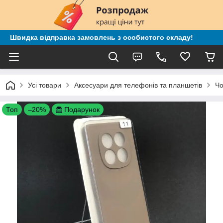
Швидка відправка замовлень з особистого складу!
Усі товари
Аксесуари для телефонів та планшетів
Чо
Топ
–20%
Подарунок