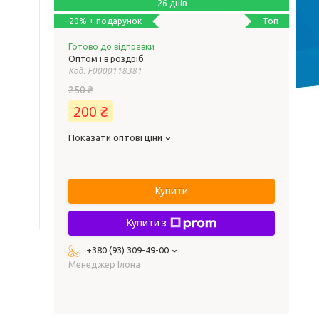
26 днів
Топ
–20%
Готово до відправки
Оптом і в роздріб
Код:
F0000118381
250 ₴
200 ₴
Показати оптові ціни
Купити
Купити з
+380 (93) 309-49-00
Менеджер Ілона