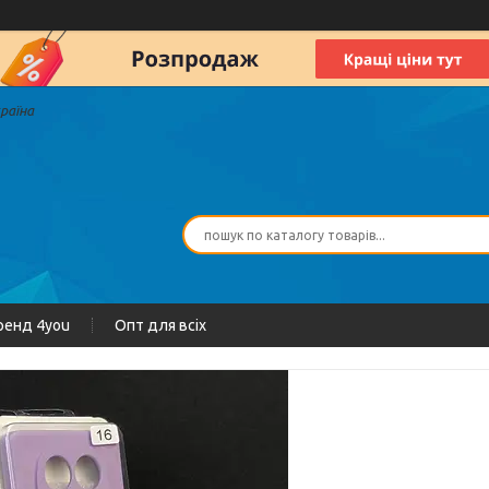
країна
ренд 4you
Опт для всіх