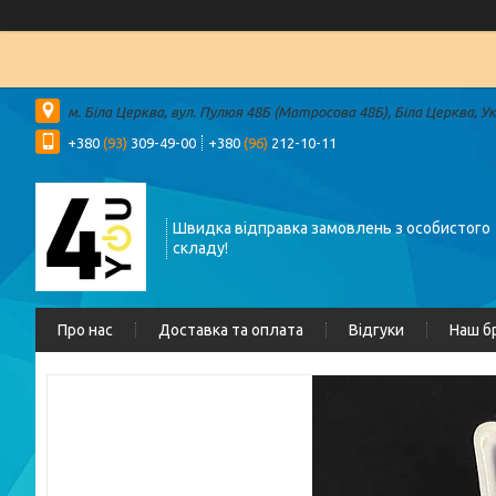
м. Біла Церква, вул. Пулюя 48Б (Матросова 48Б), Біла Церква, У
+380
(93)
309-49-00
+380
(96)
212-10-11
Швидка відправка замовлень з особистого
складу!
Про нас
Доставка та оплата
Відгуки
Наш б