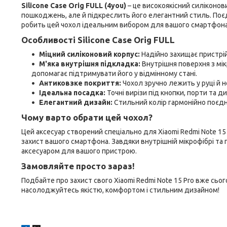
Silicone Case Orig FULL (4you)
– це високоякісний силіконови
пошкоджень, але й підкреслить його елегантний стиль. Поєд
робить цей чохол ідеальним вибором для вашого смартфона
Особливості Silicone Case Orig FULL
Міцний силіконовий корпус:
Надійно захищає пристрій
М'яка внутрішня підкладка:
Внутрішня поверхня з мік
допомагає підтримувати його у відмінному стані.
Антиковзке покриття:
Чохол зручно лежить у руці й н
Ідеальна посадка:
Точні вирізи під кнопки, порти та д
Елегантний дизайн:
Стильний колір гармонійно поєдн
Чому варто обрати цей чохол?
Цей аксесуар створений спеціально для Xiaomi Redmi Note 1
захист вашого смартфона. Завдяки внутрішній мікрофібрі та
аксесуаром для вашого пристрою.
Замовляйте просто зараз!
Подбайте про захист свого Xiaomi Redmi Note 15 Pro вже сь
насолоджуйтесь якістю, комфортом і стильним дизайном!