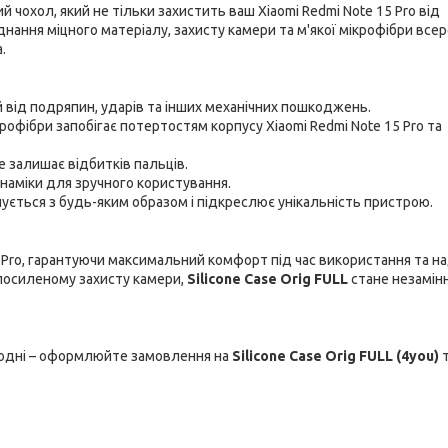
й чохол, який не тільки захистить ваш Xiaomi Redmi Note 15 Pro від
нання міцного матеріалу, захисту камери та м'якої мікрофібри все
.
 від подряпин, ударів та інших механічних пошкоджень.
рофібри запобігає потертостям корпусу Xiaomi Redmi Note 15 Pro та
е залишає відбитків пальців.
инаміки для зручного користування.
ується з будь-яким образом і підкреслює унікальність пристрою.
5 Pro, гарантуючи максимальний комфорт під час використання та н
 посиленому захисту камери,
Silicone Case Orig FULL
стане незамін
огодні – оформлюйте замовлення на
Silicone Case Orig FULL (4you)
т