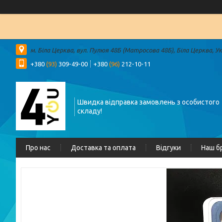
м. Біла Церква, вул. Пулюя 48Б (Матросова 48Б), Біла Церква, У
+380
(93)
309-49-00
+380
(96)
212-10-11
Швидка відправка замовлень з особистого
складу!
Про нас
Доставка та оплата
Відгуки
Наш б