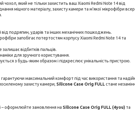
й чохол, який не тільки захистить ваш Xiaomi Redmi Note 14 від
нання міцного матеріалу, захисту камери та м'якої мікрофібри все
.
 від подряпин, ударів та інших механічних пошкоджень.
рофібри запобігає потертостям корпусу Xiaomi Redmi Note 14 та
е залишає відбитків пальців.
инаміки для зручного користування.
ується з будь-яким образом і підкреслює унікальність пристрою.
4, гарантуючи максимальний комфорт під час використання та надій
 посиленому захисту камери,
Silicone Case Orig FULL
стане незамін
дні – оформлюйте замовлення на
Silicone Case Orig FULL (4you)
та