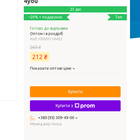
4you
23 дні
Топ
–20%
Готово до відправки
Оптом і в роздріб
Код:
F0000114482
265 ₴
212 ₴
Показати оптові ціни
Купити
Купити з
+380 (93) 309-49-00
Менеджер Ілона