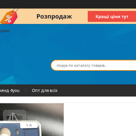
країна
ренд 4you
Опт для всіх