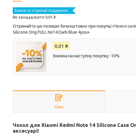
Замов та отримай подарунок
Ви заощаджуєте 0,01 ₴
Отримайте цю позицію безкоштовно при покупці «Чохол силік
Silicone Orig FULL No14 Dark Blue 4you»
0,01 ₴
Знижка на наступну покупку -10%
Опис
Чохол для Xiaomi Redmi Note 14 Silicone Case Or
аксесуарі!