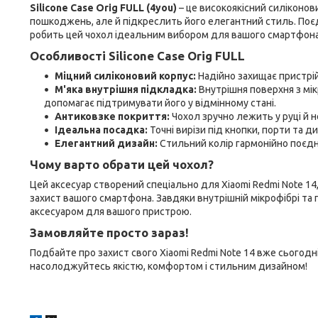
Silicone Case Orig FULL (4you)
– це високоякісний силіконови
пошкоджень, але й підкреслить його елегантний стиль. Поєд
робить цей чохол ідеальним вибором для вашого смартфона
Особливості Silicone Case Orig FULL
Міцний силіконовий корпус:
Надійно захищає пристрій
М'яка внутрішня підкладка:
Внутрішня поверхня з мік
допомагає підтримувати його у відмінному стані.
Антиковзке покриття:
Чохол зручно лежить у руці й н
Ідеальна посадка:
Точні вирізи під кнопки, порти та д
Елегантний дизайн:
Стильний колір гармонійно поєдн
Чому варто обрати цей чохол?
Цей аксесуар створений спеціально для Xiaomi Redmi Note 1
захист вашого смартфона. Завдяки внутрішній мікрофібрі та
аксесуаром для вашого пристрою.
Замовляйте просто зараз!
Подбайте про захист свого Xiaomi Redmi Note 14 вже сього
насолоджуйтесь якістю, комфортом і стильним дизайном!