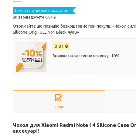
Замов та отримай подарунок
Ви заощаджуєте 0,01 ₴
Отримайте цю позицію безкоштовно при покупці «Чохол силік
Silicone Orig FULL No1 Black 4you»
0,01 ₴
Знижка на наступну покупку -10%
Опис
Чохол для Xiaomi Redmi Note 14 Silicone Case Or
аксесуарі!