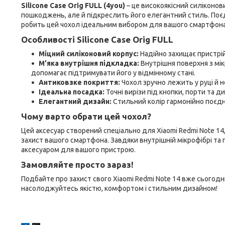
Silicone Case Orig FULL (4you)
– це високоякісний силіконови
пошкоджень, але й підкреслить його елегантний стиль. Поєд
робить цей чохол ідеальним вибором для вашого смартфона
Особливості Silicone Case Orig FULL
Міцний силіконовий корпус:
Надійно захищає пристрій
М'яка внутрішня підкладка:
Внутрішня поверхня з мік
допомагає підтримувати його у відмінному стані.
Антиковзке покриття:
Чохол зручно лежить у руці й н
Ідеальна посадка:
Точні вирізи під кнопки, порти та д
Елегантний дизайн:
Стильний колір гармонійно поєдн
Чому варто обрати цей чохол?
Цей аксесуар створений спеціально для Xiaomi Redmi Note 1
захист вашого смартфона. Завдяки внутрішній мікрофібрі та
аксесуаром для вашого пристрою.
Замовляйте просто зараз!
Подбайте про захист свого Xiaomi Redmi Note 14 вже сього
насолоджуйтесь якістю, комфортом і стильним дизайном!