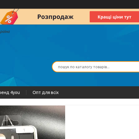
країна
ренд 4you
Опт для всіх