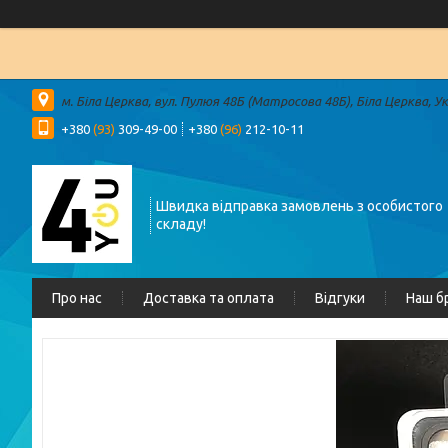
м. Біла Церква, вул. Пулюя 48Б (Матросова 48Б), Біла Церква, У
+380
(93)
309-49-00
+380
(96)
212-10-11
Швидка відправка замовлень з особистого
складу!
Про нас
Доставка та оплата
Відгуки
Наш б