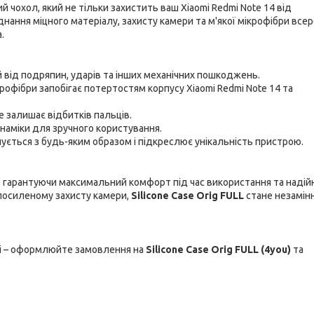
й чохол, який не тільки захистить ваш Xiaomi Redmi Note 14 від
нання міцного матеріалу, захисту камери та м'якої мікрофібри все
.
 від подряпин, ударів та інших механічних пошкоджень.
рофібри запобігає потертостям корпусу Xiaomi Redmi Note 14 та
е залишає відбитків пальців.
инаміки для зручного користування.
ується з будь-яким образом і підкреслює унікальність пристрою.
4, гарантуючи максимальний комфорт під час використання та надій
 посиленому захисту камери,
Silicone Case Orig FULL
стане незамін
дні – оформлюйте замовлення на
Silicone Case Orig FULL (4you)
та