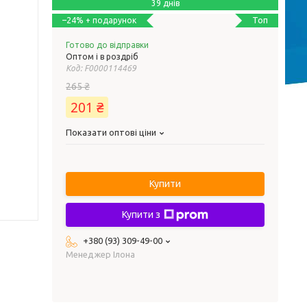
39 днів
Топ
–24%
Готово до відправки
Оптом і в роздріб
Код:
F0000114469
265 ₴
201 ₴
Показати оптові ціни
Купити
Купити з
+380 (93) 309-49-00
Менеджер Ілона