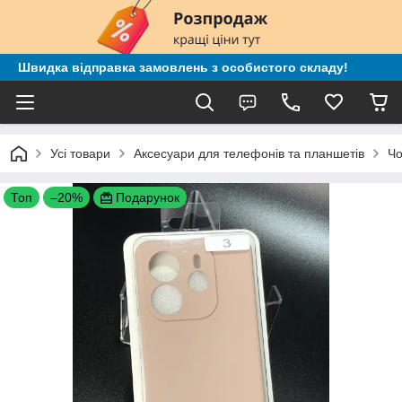
Швидка відправка замовлень з особистого складу!
Усі товари
Аксесуари для телефонів та планшетів
Чо
Топ
–20%
Подарунок