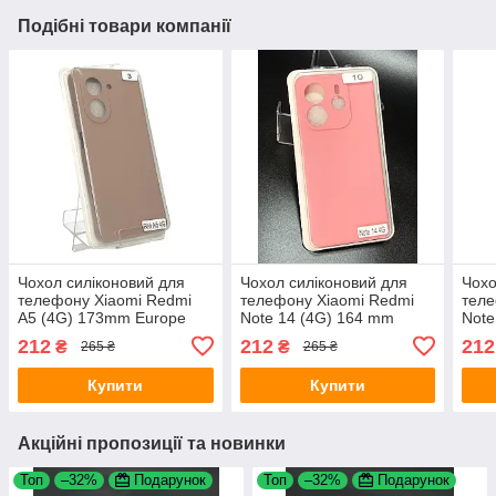
Подібні товари компанії
Чохол силіконовий для
Чохол силіконовий для
Чохо
телефону Xiaomi Redmi
телефону Xiaomi Redmi
теле
A5 (4G) 173mm Europe
Note 14 (4G) 164 mm
Note
version Silicone Orig FULL
Europe version Silicone
Glob
212
212
212
₴
₴
265 ₴
265 ₴
No3 Pink sand 4you
Orig FULL No10 Pink 4you
FULL
Купити
Купити
Акційні пропозиції та новинки
Топ
–32%
Подарунок
Топ
–32%
Подарунок