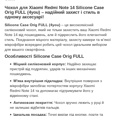
Чохол для Xiaomi Redmi Note 14 Silicone Case
Orig FULL (4you) – надійний захист і стиль в
одному аксесуарі!
Silicone Case Orig FULL (4you)
– це високоякісний
силіконовий чохол, який не тільки захистить ваш Xiaomi Redmi
Note 14 від пошкоджень, але й підкреслить його елегантний
стиль. Поєднання міцного матеріалу, захисту камери та м'якої
мікрофібри всередині робить цей чохол ідеальним вибором
для вашого смартфона.
Особливості Silicone Case Orig FULL
Міцний силіконовий корпус:
Надійно захищає
пристрій від подряпин, ударів та інших механічних
пошкоджень.
М'яка внутрішня підкладка:
Внутрішня поверхня з
мікрофібри запобігає потертостям корпусу Xiaomi
Redmi Note 14 та допомагає підтримувати його у
відмінному стані.
Антиковзке покриття:
Чохол зручно лежить у руці й
не залишає відбитків пальців.
Ідеальна посадка:
Точні вирізи під кнопки, порти та