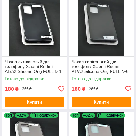
Чохол силіконовий для
Чохол силіконовий для
телефону Xiaomi Redmi
телефону Xiaomi Redmi
A1/A2 Silicone Orig FULL №1
A1/A2 Silicone Orig FULL №6
black (4uou)
cocoa 4you
Готово до відправки
Готово до відправки
180
180
₴
₴
265 ₴
265 ₴
Купити
Купити
Топ
–32%
Подарунок
Топ
–32%
Подарунок