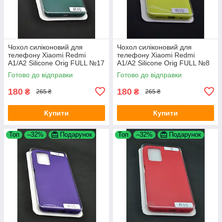
Чохол силіконовий для
Чохол силіконовий для
телефону Xiaomi Redmi
телефону Xiaomi Redmi
A1/A2 Silicone Orig FULL №17
A1/A2 Silicone Orig FULL №8
Dark green 4you
Yellow 4you
Готово до відправки
Готово до відправки
180
180
₴
₴
265 ₴
265 ₴
Купити
Купити
Топ
–32%
Подарунок
Топ
–32%
Подарунок