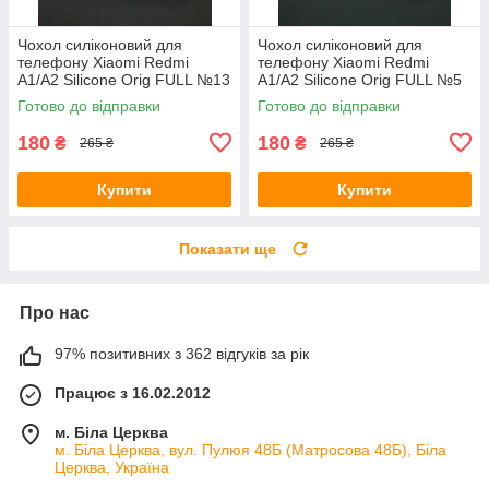
Чохол силіконовий для
Чохол силіконовий для
телефону Xiaomi Redmi
телефону Xiaomi Redmi
A1/A2 Silicone Orig FULL №13
A1/A2 Silicone Orig FULL №5
violet 4you
red 4you
Готово до відправки
Готово до відправки
180
180
₴
₴
265 ₴
265 ₴
Купити
Купити
Показати ще
Про нас
97% позитивних з 362 відгуків за рік
Працює з 16.02.2012
м. Біла Церква
м. Біла Церква, вул. Пулюя 48Б (Матросова 48Б), Біла
Церква, Україна