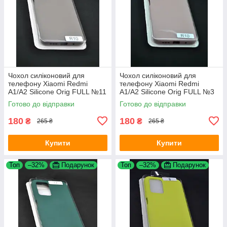
Чохол силіконовий для
Чохол силіконовий для
телефону Xiaomi Redmi
телефону Xiaomi Redmi
A1/A2 Silicone Orig FULL №11
A1/A2 Silicone Orig FULL №3
Dark Olive 4you
Pink sand 4you
Готово до відправки
Готово до відправки
180
180
₴
₴
265 ₴
265 ₴
Купити
Купити
Топ
–32%
Подарунок
Топ
–32%
Подарунок