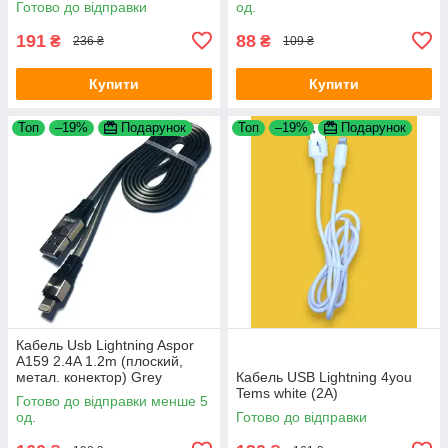
Готово до відправки
од.
191
88
₴
₴
236 ₴
109 ₴
Купити
Купити
Топ
–19%
Подарунок
Топ
–19%
Подарунок
Кабель Usb Lightning Aspor
A159 2.4A 1.2m (плоский,
метал. конектор) Grey
Кабель USB Lightning 4you
Tems white (2A)
Готово до відправки менше 5
од.
Готово до відправки