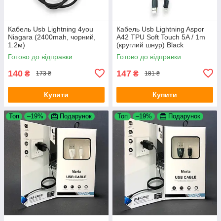
Кабель Usb Lightning 4you
Кабель Usb Lightning Aspor
Niagara (2400mah, чорний,
A42 TPU Soft Touch 5A / 1m
1.2м)
(круглий шнур) Black
Готово до відправки
Готово до відправки
140
147
₴
₴
173 ₴
181 ₴
Купити
Купити
Топ
–19%
Подарунок
Топ
–19%
Подарунок