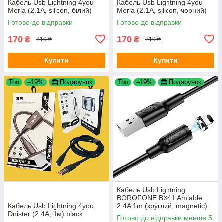
Кабель Usb Lightning 4you
Кабель Usb Lightning 4you
Merla (2.1A, silicon, білий)
Merla (2.1A, silicon, чорний)
Готово до відправки
Готово до відправки
170
170
₴
₴
210 ₴
210 ₴
Купити
Купити
Топ
–19%
Подарунок
Топ
–19%
Подарунок
Кабель Usb Lightning
BOROFONE BX41 Amiable
Кабель Usb Lightning 4you
2.4A 1m (круглий, magnetic)
Dnister (2.4A, 1м) black
Black
Готово до відправки менше 5