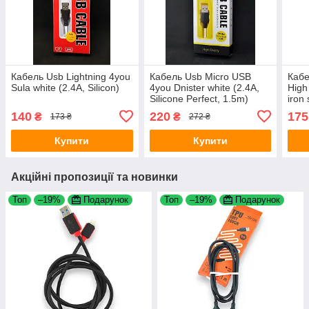
Кабель Usb Lightning 4you
Кабель Usb Micro USB
Кабе
Sula white (2.4A, Silicon)
4you Dnister white (2.4A,
High
Silicone Perfect, 1.5m)
iron 
140
220
175
₴
₴
173 ₴
272 ₴
Купити
Купити
Акційні пропозиції та новинки
Топ
–19%
Подарунок
Топ
–19%
Подарунок