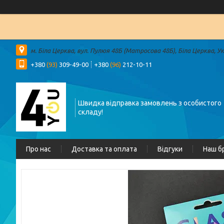
м. Біла Церква, вул. Пулюя 48Б (Матросова 48Б), Біла Церква, У
+380
(93)
309-49-00
+380
(96)
212-10-11
Швидка відправка замовлень з особистого
складу!
Про нас
Доставка та оплата
Відгуки
Наш б