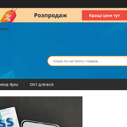
країна
ренд 4you
Опт для всіх