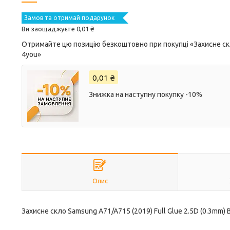
Замов та отримай подарунок
Ви заощаджуєте 0,01 ₴
Отримайте цю позицію безкоштовно при покупці «Захисне скл
4you»
0,01 ₴
Знижка на наступну покупку -10%
Опис
Захисне скло Samsung A71/A715 (2019) Full Glue 2.5D (0.3mm) 