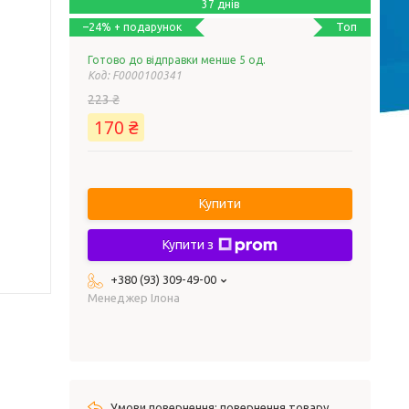
37 днів
Топ
–24%
Готово до відправки менше 5 од.
Код:
F0000100341
223 ₴
170 ₴
Купити
Купити з
+380 (93) 309-49-00
Менеджер Ілона
повернення товару