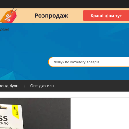
країна
ренд 4you
Опт для всіх