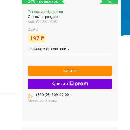
Топ
–24%
Готово до відправки
Оптом і в роздріб
Код:
F0000114302
259 ₴
197 ₴
Показати оптові ціни
Купити
Купити з
+380 (93) 309-49-00
Менеджер Ілона