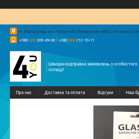
м. Біла Церква, вул. Пулюя 48Б (Матросова 48Б), Біла Церква, У
+380
(93)
309-49-00
+380
(96)
212-10-11
Швидка відправка замовлень з особистого
складу!
Про нас
Доставка та оплата
Відгуки
Наш б