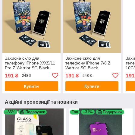
Захисне скло для
Захисне скло для
Захи
телефону iPhone X/XS/11
телефону iPhone 7/8 Z
теле
Pro Z Warrior SG Black
Warrior SG Black
10C/
Z Wa
191
191
191
₴
₴
248 ₴
248 ₴
Купити
Купити
Акційні пропозиції та новинки
–35%
Подарунок
Топ
–31%
Подарунок