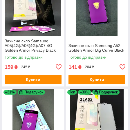
Захисне скло Samsung
A05(4G)/A06(4G)/A07 4G
Захисне скло Samsung A52
Golden Armor Privacy Black
Golden Armor Big Curve Black
4you
Готово до відправки
Готово до відправки
159
141
₴
₴
245 ₴
204 ₴
Купити
Купити
–31%
Подарунок
Топ
–30%
Подарунок