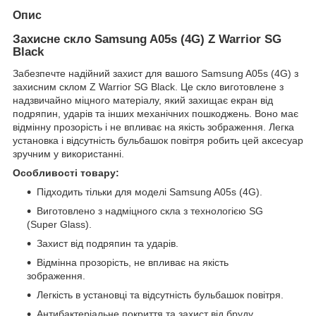
Опис
Захисне скло Samsung A05s (4G) Z Warrior SG
Black
Забезпечте надійний захист для вашого Samsung A05s (4G) з
захисним склом Z Warrior SG Black. Це скло виготовлене з
надзвичайно міцного матеріалу, який захищає екран від
подряпин, ударів та інших механічних пошкоджень. Воно має
відмінну прозорість і не впливає на якість зображення. Легка
установка і відсутність бульбашок повітря робить цей аксесуар
зручним у використанні.
Особливості товару:
Підходить тільки для моделі Samsung A05s (4G).
Виготовлено з надміцного скла з технологією SG
(Super Glass).
Захист від подряпин та ударів.
Відмінна прозорість, не впливає на якість
зображення.
Легкість в установці та відсутність бульбашок повітря.
Антибактеріальне покриття та захист від бруду.