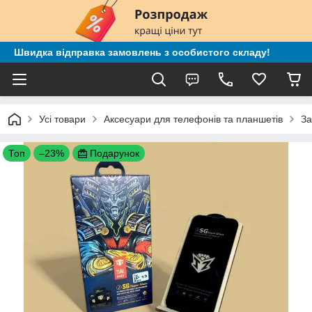
Швидка відправка замовлень з особистого складу!
Усі товари
Аксесуари для телефонів та планшетів
За
Топ
–23%
Подарунок