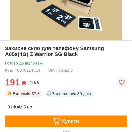
Захисне скло для телефону Samsung
A05s(4G) Z Warrior SG Black
Готово до відправки
Код: F0000114314
Опт і роздріб
191
₴
248 ₴
Економія
57 ₴
Залишилось
39 днів
91 ₴
від 5 шт.
Купити
або