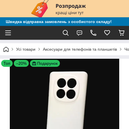
Швидка відправка замовлень з особистого складу!
Усі товари
Аксесуари для телефонів та планшетів
Чо
Топ
–20%
Подарунок