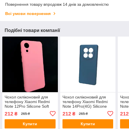
Повернення товару впродовж 14 днів за домовленістю
Всі умови повернення
Подібні товари компанії
Чохол силіконовий для
Чохол силіконовий для
Чохо
телефону Xiaomi Redmi
телефону Xiaomi Redmi
теле
Note 12Pro Silicone Soft
Note 14Pro(4G) Silicone
Note
Silky №11 Pink 4you
Soft Silky №6 Blue 4you
Silk
212
212
212
₴
₴
265 ₴
265 ₴
Купити
Купити