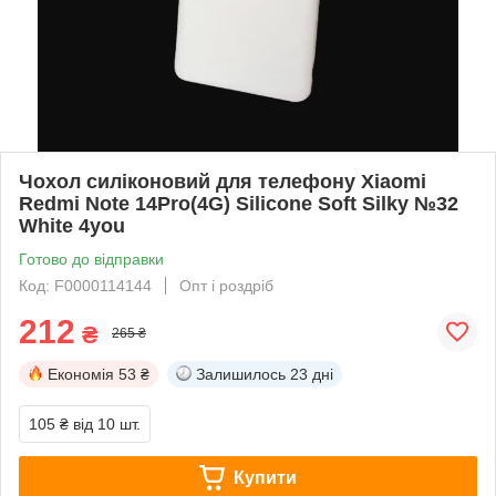
Чохол силіконовий для телефону Xiaomi
Redmi Note 14Pro(4G) Silicone Soft Silky №32
White 4you
Готово до відправки
Код: F0000114144
Опт і роздріб
212
₴
265 ₴
Економія
53 ₴
Залишилось
23 дні
105 ₴
від 10 шт.
Купити