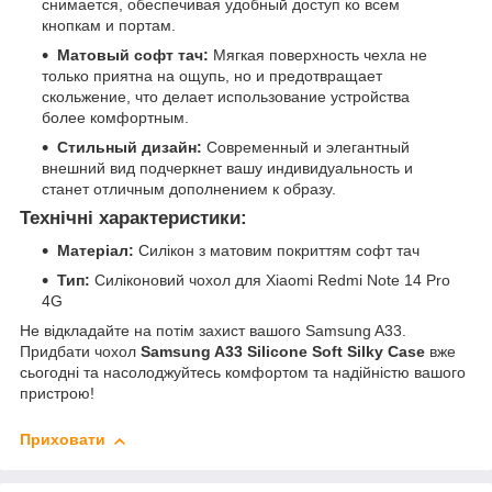
снимается, обеспечивая удобный доступ ко всем
кнопкам и портам.
Матовый софт тач:
Мягкая поверхность чехла не
только приятна на ощупь, но и предотвращает
скольжение, что делает использование устройства
более комфортным.
Стильный дизайн:
Современный и элегантный
внешний вид подчеркнет вашу индивидуальность и
станет отличным дополнением к образу.
Технічні характеристики:
Матеріал:
Силікон з матовим покриттям софт тач
Тип:
Силіконовий чохол для Xiaomi Redmi Note 14 Pro
4G
Не відкладайте на потім захист вашого Samsung A33.
Придбати чохол
Samsung A33 Silicone Soft Silky Case
вже
сьогодні та насолоджуйтесь комфортом та надійністю вашого
пристрою!
Приховати