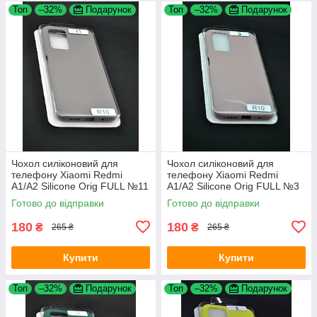
Топ
–32%
Подарунок
Топ
–32%
Подарунок
Чохол силіконовий для
Чохол силіконовий для
телефону Xiaomi Redmi
телефону Xiaomi Redmi
A1/A2 Silicone Orig FULL №11
A1/A2 Silicone Orig FULL №3
Dark Olive 4you
Pink sand 4you
Готово до відправки
Готово до відправки
180
180
₴
₴
265 ₴
265 ₴
Купити
Купити
Топ
–32%
Подарунок
Топ
–32%
Подарунок