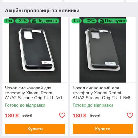
Акційні пропозиції та новинки
Топ
–32%
Подарунок
Топ
–32%
Подарунок
Чохол силіконовий для
Чохол силіконовий для
телефону Xiaomi Redmi
телефону Xiaomi Redmi
A1/A2 Silicone Orig FULL №1
A1/A2 Silicone Orig FULL №6
black (4uou)
cocoa 4you
Готово до відправки
Готово до відправки
180
180
₴
₴
265 ₴
265 ₴
Купити
Купити