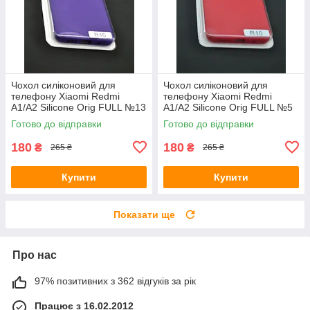
Чохол силіконовий для
Чохол силіконовий для
телефону Xiaomi Redmi
телефону Xiaomi Redmi
A1/A2 Silicone Orig FULL №13
A1/A2 Silicone Orig FULL №5
violet 4you
red 4you
Готово до відправки
Готово до відправки
180
180
₴
₴
265 ₴
265 ₴
Купити
Купити
Показати ще
Про нас
97% позитивних з 362 відгуків за рік
Працює з 16.02.2012