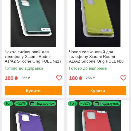
Чохол силіконовий для
Чохол силіконовий для
телефону Xiaomi Redmi
телефону Xiaomi Redmi
A1/A2 Silicone Orig FULL №17
A1/A2 Silicone Orig FULL №8
Dark green 4you
Yellow 4you
Готово до відправки
Готово до відправки
180
180
₴
₴
265 ₴
265 ₴
Купити
Купити
Топ
–32%
Подарунок
Топ
–32%
Подарунок