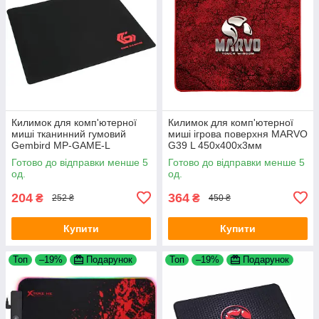
Килимок для комп'ютерної
Килимок для комп'ютерної
миші тканинний гумовий
миші ігрова поверхня MARVO
Gembird MP-GAME-L
G39 L 450x400х3мм
400x450мм Black
Готово до відправки менше 5
Готово до відправки менше 5
од.
од.
204
364
₴
₴
252 ₴
450 ₴
Купити
Купити
Топ
–19%
Подарунок
Топ
–19%
Подарунок