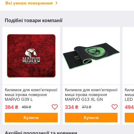
Всі умови повернення
Подібні товари компанії
Килимок для комп'ютерної
Килимок для комп'ютерної
Кили
миші ігрова поверхня
миші ігрова поверхня
миші
MARVO G39 L
MARVO G13 XL GN
LED 
450x400х3мм
920х294х4мм
MAR
364
334
494
₴
₴
450 ₴
371 ₴
350
Купити
Купити
Акційні пропозиції та новинки