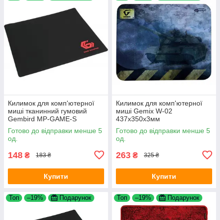
Килимок для комп'ютерної
Килимок для комп'ютерної
миші тканинний гумовий
миші Gemix W-02
Gembird MP-GAME-S
437x350x3мм
200x250мм Black
Готово до відправки менше 5
Готово до відправки менше 5
од.
од.
148
263
₴
₴
183 ₴
325 ₴
Купити
Купити
Топ
–19%
Подарунок
Топ
–19%
Подарунок