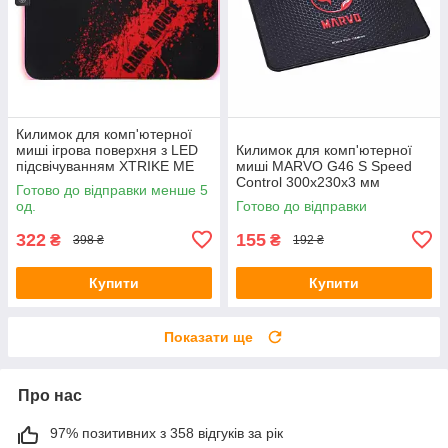
Килимок для комп'ютерної
миші ігрова поверхня з LED
Килимок для комп'ютерної
підсвічуванням XTRIKE ME
миші MARVO G46 S Speed ​​
MP-602 RGB 350х250x3мм
Control 300х230x3 мм
Готово до відправки менше 5
од.
Готово до відправки
322
155
₴
₴
398 ₴
192 ₴
Купити
Купити
Показати ще
Про нас
97% позитивних з 358 відгуків за рік