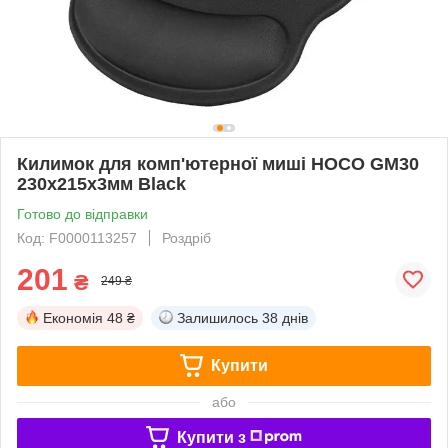
Килимок для комп'ютерної миші HOCO GM30
230х215х3мм Black
Готово до відправки
Код: F0000113257
Роздріб
201
₴
249 ₴
Економія
48 ₴
Залишилось
38 днів
Купити
або
Купити з