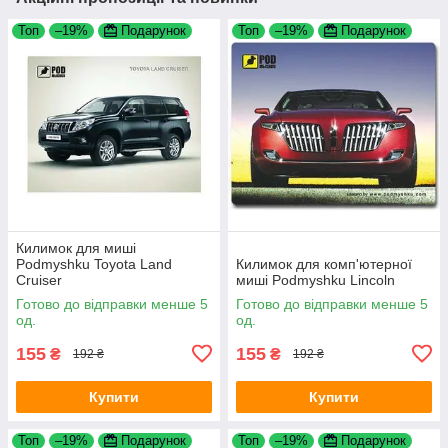
Топ
–19%
Подарунок
Топ
–19%
Подарунок
Килимок для миші
Podmyshku Toyota Land
Килимок для комп'ютерної
Cruiser
миші Podmyshku Lincoln
Готово до відправки менше 5
Готово до відправки менше 5
од.
од.
155
155
₴
₴
192 ₴
192 ₴
Купити
Купити
Топ
–19%
Подарунок
Топ
–19%
Подарунок