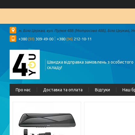
м. Біла Церква, вул. Пулюя 48Б (Матросова 48Б), Біла Церква, У
+380
(93)
309-49-00
+380
(96)
212-10-11
Швидка відправка замовлень з особистого
складу!
Про нас
Доставка та оплата
Відгуки
Наш б