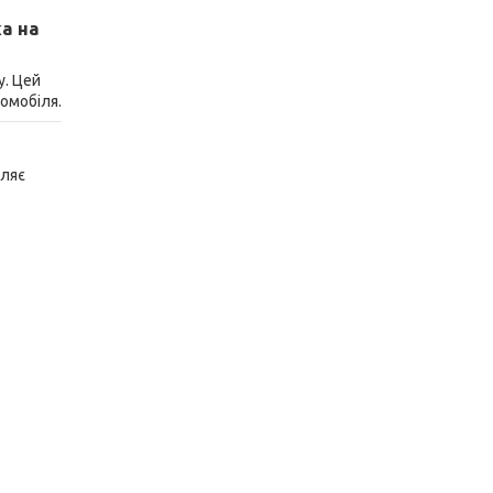
а на
у. Цей
томобіля.
оляє