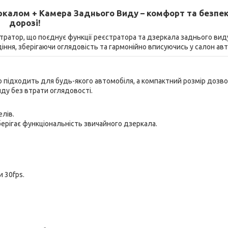
еркалом + Камера Заднього Виду – комфорт та безпек
дорозі!
тратор, що поєднує функції реєстратора та дзеркала заднього вид
одіння, зберігаючи оглядовість та гармонійно вписуючись у салон ав
 підходить для будь-якого автомобіля, а компактний розмір дозв
ду без втрати оглядовості.
елів.
ерігає функціональність звичайного дзеркала.
и 30fps.