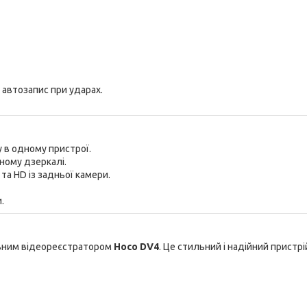
 автозапис при ударах.
 в одному пристрої.
ному дзеркалі.
 та HD із задньої камери.
.
льним відеореєстратором
Hoco DV4
. Це стильний і надійний пристрі