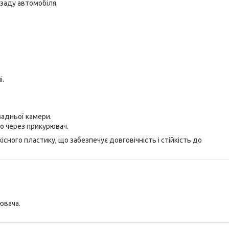
озаду автомобіля.
і.
задньої камери.
о через прикурювач.
сного пластику, що забезпечує довговічність і стійкість до
ювача.