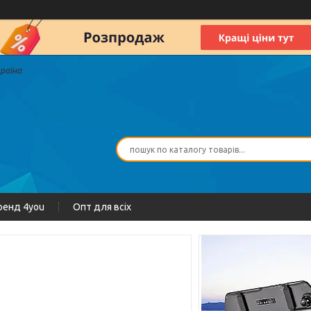
країна
ренд 4you
Опт для всіх