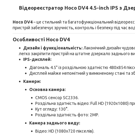
Відеореєстратор Hoco DV4 4.5-inch IPS з Дз
Hoco DV4
– це стильний та багатофункціональний відеореєс
пристрій забезпечує зручність, контроль і безпеку під час в
Особливості Hoco DV4
Дизайн і функціональність:
Лаконічний дизайн чудово
легко закріпити пристрій на штатне дзеркало заднього ви
IPS-дисплей:
Діагональ 4.5" із роздільною здатністю 480x854 пікс
Дисплей майже непомітний у вимкненому стані та зб
Камери:
Основна камера:
CMOS сенсор SC2336.
Роздільна здатність відео: Full HD (1920x1080) пр
Кут огляду: 130°.
Роздільна здатність фото: 2MP.
Камера заднього виду:
Відео: HD (1080x720 пікселів).