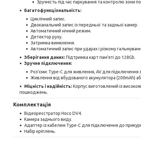
Зручність під час паркування та контролю зони п
Багатофункціональність:
Циклічний запис.
Двоканальний запис із передньої та задньої камер.
Автоматичний нічний режим.
Детектор руху.
Затримка вимкнення.
Автоматичний запис при ударах і різкому гальмуванн
Зберігання даних:
Підтримка карт пам'яті до 128Gb.
Зручне підключення:
Роз'єми: Type-C для живлення, AV для підключення 
Живлення від вбудованого акумулятора (200mAh) аб
Міцність і надійність:
Корпус виготовлений із високоякі
пошкоджень.
Комплектація
Відеореєстратор Hoco DV4.
Камера заднього виду.
Адаптер із кабелем Type-C для підключення до прикур
Набір кріплень.