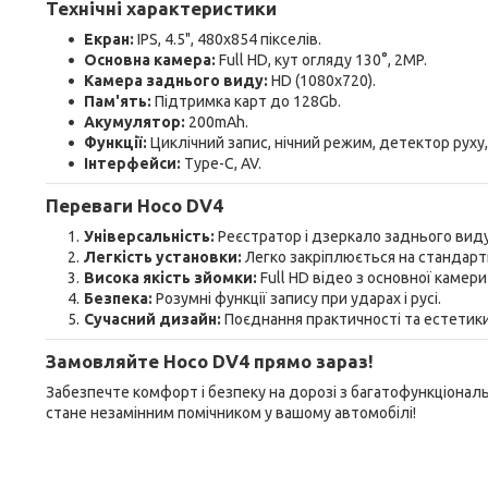
Технічні характеристики
Екран:
IPS, 4.5", 480x854 пікселів.
Основна камера:
Full HD, кут огляду 130°, 2MP.
Камера заднього виду:
HD (1080x720).
Пам'ять:
Підтримка карт до 128Gb.
Акумулятор:
200mAh.
Функції:
Циклічний запис, нічний режим, детектор руху,
Інтерфейси:
Type-C, AV.
Переваги Hoco DV4
Універсальність:
Реєстратор і дзеркало заднього виду
Легкість установки:
Легко закріплюється на стандарт
Висока якість зйомки:
Full HD відео з основної камери
Безпека:
Розумні функції запису при ударах і русі.
Сучасний дизайн:
Поєднання практичності та естетики
Замовляйте Hoco DV4 прямо зараз!
Забезпечте комфорт і безпеку на дорозі з багатофункціона
стане незамінним помічником у вашому автомобілі!