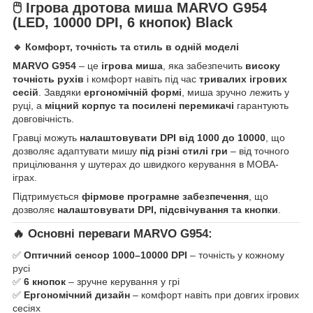
🖱️ Ігрова дротова миша MARVO G954
(LED, 10000 DPI, 6 кнопок) Black
🔹 Комфорт, точність та стиль в одній моделі
MARVO G954
– це
ігрова миша
, яка забезпечить
високу
точність рухів
і комфорт навіть під час
тривалих ігрових
сесій
. Завдяки
ергономічній формі
, миша зручно лежить у
руці, а
міцний корпус та посилені перемикачі
гарантують
довговічність.
Гравці можуть
налаштовувати DPI від 1000 до 10000
, що
дозволяє адаптувати мишу
під різні стилі гри
– від точного
прицілювання у шутерах до швидкого керування в MOBA-
іграх.
Підтримується
фірмове програмне забезпечення
, що
дозволяє
налаштовувати DPI, підсвічування та кнопки
.
🔥 Основні переваги MARVO G954:
✅
Оптичний сенсор 1000–10000 DPI
– точність у кожному
русі
✅
6 кнопок
– зручне керування у грі
✅
Ергономічний дизайн
– комфорт навіть при довгих ігрових
сесіях