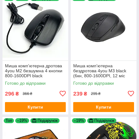
Миша комп'ютерна дротова
Миша комп'ютерна
4you M2 безшумна 4 кнопки
бездротова 4you M3 black
800-1600DPI black
(6кн, 800-1600DPI, 12 міс
гарантія)
Готово до відправки
Готово до відправки
296
239
₴
₴
366 ₴
295 ₴
Купити
Купити
Топ
–19%
Подарунок
–19%
Подарунок