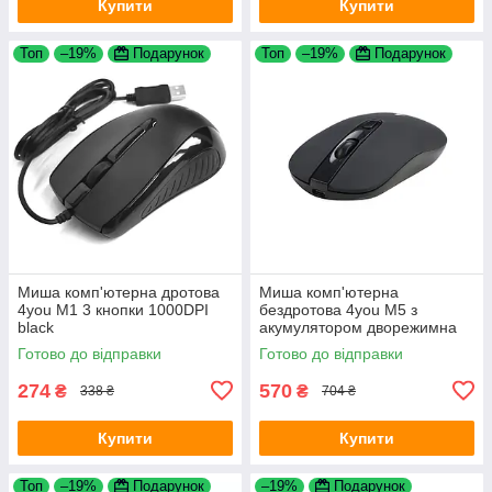
Купити
Купити
Топ
–19%
Подарунок
Топ
–19%
Подарунок
Миша комп'ютерна дротова
Миша комп'ютерна
4you M1 3 кнопки 1000DPI
бездротова 4you M5 з
black
акумулятором дворежимна
Bluetooth 2.4G 4 кнопки Black
Готово до відправки
Готово до відправки
274
570
₴
₴
338 ₴
704 ₴
Купити
Купити
Топ
–19%
Подарунок
–19%
Подарунок