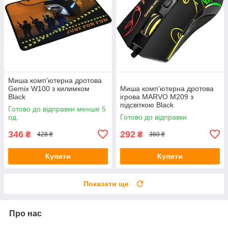
Миша комп'ютерна дротова
Gemix W100 з килимком
Миша комп'ютерна дротова
Black
ігрова MARVO M209 з
підсвіткою Black
Готово до відправки менше 5
од.
Готово до відправки
346
292
₴
₴
428 ₴
360 ₴
Купити
Купити
Показати ще
Про нас