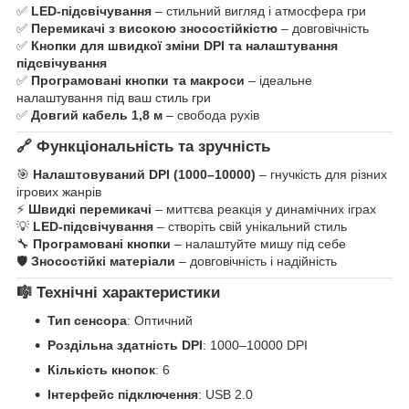
✅
LED-підсвічування
– стильний вигляд і атмосфера гри
✅
Перемикачі з високою зносостійкістю
– довговічність
✅
Кнопки для швидкої зміни DPI та налаштування
підсвічування
✅
Програмовані кнопки та макроси
– ідеальне
налаштування під ваш стиль гри
✅
Довгий кабель 1,8 м
– свобода рухів
🔗 Функціональність та зручність
🎯
Налаштовуваний DPI (1000–10000)
– гнучкість для різних
ігрових жанрів
⚡
Швидкі перемикачі
– миттєва реакція у динамічних іграх
💡
LED-підсвічування
– створіть свій унікальний стиль
🔧
Програмовані кнопки
– налаштуйте мишу під себе
🛡️
Зносостійкі матеріали
– довговічність і надійність
🎼 Технічні характеристики
Тип сенсора
: Оптичний
Роздільна здатність DPI
: 1000–10000 DPI
Кількість кнопок
: 6
Інтерфейс підключення
: USB 2.0