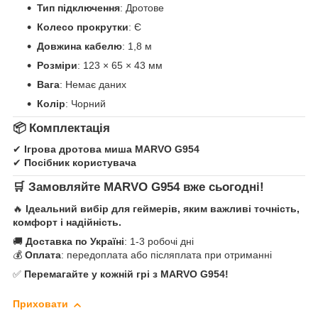
Тип підключення
: Дротове
Колесо прокрутки
: Є
Довжина кабелю
: 1,8 м
Розміри
: 123 × 65 × 43 мм
Вага
: Немає даних
Колір
: Чорний
📦 Комплектація
✔
Ігрова дротова миша MARVO G954
✔
Посібник користувача
🛒 Замовляйте MARVO G954 вже сьогодні!
🔥
Ідеальний вибір для геймерів, яким важливі точність,
комфорт і надійність.
🚚
Доставка по Україні
: 1-3 робочі дні
💰
Оплата
: передоплата або післяплата при отриманні
✅
Перемагайте у кожній грі з MARVO G954!
Приховати