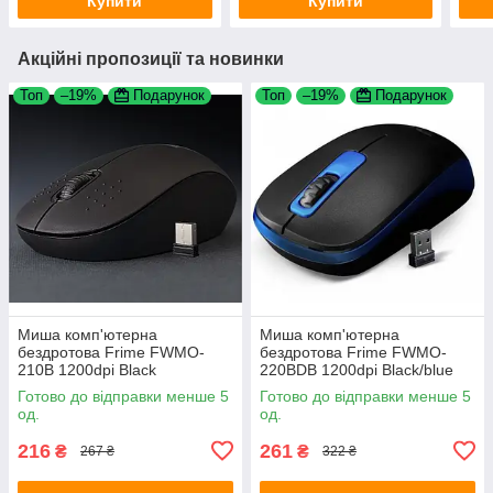
Купити
Купити
Акційні пропозиції та новинки
Топ
–19%
Подарунок
Топ
–19%
Подарунок
Миша комп'ютерна
Миша комп'ютерна
бездротова Frime FWMO-
бездротова Frime FWMO-
210B 1200dpi Black
220BDB 1200dpi Black/blue
Готово до відправки менше 5
Готово до відправки менше 5
од.
од.
216
261
₴
₴
267 ₴
322 ₴