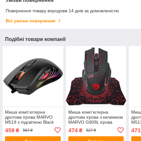
Умови повернення
Повернення товару впродовж 14 днів за домовленістю
Всі умови повернення
Подібні товари компанії
Миша комп'ютерна
Миша комп'ютерна
Миш
дротова ігрова MARVO
дротова ігрова з килимком
дрот
M519 з підсвіткою Black
MARVO G909L ігрова
M513
поверхня G1 з підсвіткою
459
474
471
₴
₴
567 ₴
527 ₴
Black