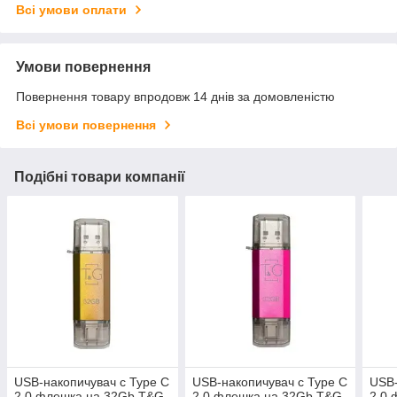
Всі умови оплати
Умови повернення
Повернення товару впродовж 14 днів за домовленістю
Всі умови повернення
Подібні товари компанії
USB-накопичувач c Type C
USB-накопичувач c Type C
USB-
2.0 флешка на 32Gb T&G
2.0 флешка на 32Gb T&G
2.0 