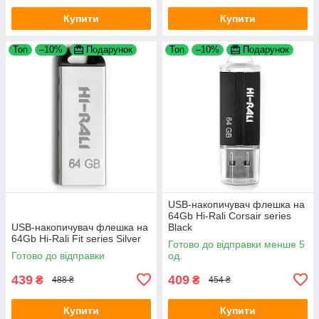
Купити
Купити
Топ
–10%
Подарунок
Топ
–10%
Подарунок
USB-накопичувач флешка на
64Gb Hi-Rali Corsair series
USB-накопичувач флешка на
Black
64Gb Hi-Rali Fit series Silver
Готово до відправки менше 5
Готово до відправки
од.
439
409
₴
₴
488 ₴
454 ₴
Купити
Купити