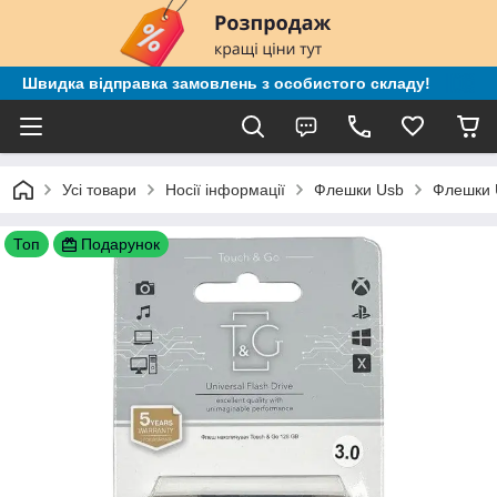
Швидка відправка замовлень з особистого складу!
Усі товари
Носії інформації
Флешки Usb
Флешки U
Топ
Подарунок