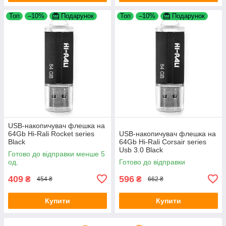
Топ
–10%
Подарунок
Топ
–10%
Подарунок
USB-накопичувач флешка на
64Gb Hi-Rali Rocket series
USB-накопичувач флешка на
Black
64Gb Hi-Rali Corsair series
Usb 3.0 Black
Готово до відправки менше 5
од.
Готово до відправки
409
596
₴
₴
454 ₴
662 ₴
Купити
Купити