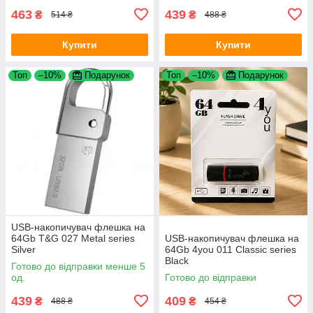
463
439
₴
₴
514 ₴
488 ₴
Купити
Купити
Топ
–10%
Подарунок
Топ
–10%
Подарунок
USB-накопичувач флешка на
64Gb T&G 027 Metal series
USB-накопичувач флешка на
Silver
64Gb 4you 011 Classic series
Black
Готово до відправки менше 5
од.
Готово до відправки
439
409
₴
₴
488 ₴
454 ₴