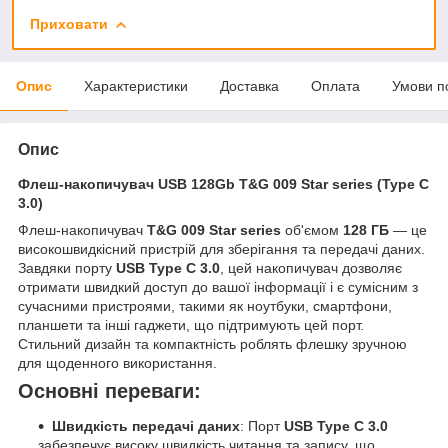
Приховати
Опис
Характеристики
Доставка
Оплата
Умови п
Опис
Флеш-накопичувач USB 128Gb T&G 009 Star series (Type C
3.0)
Флеш-накопичувач
T&G 009 Star series
об'ємом
128 ГБ
— це
високошвидкісний пристрій для зберігання та передачі даних.
Завдяки порту
USB Type C 3.0
, цей накопичувач дозволяє
отримати швидкий доступ до вашої інформації і є сумісним з
сучасними пристроями, такими як ноутбуки, смартфони,
планшети та інші гаджети, що підтримують цей порт.
Стильний дизайн та компактність роблять флешку зручною
для щоденного використання.
Основні переваги:
Швидкість передачі даних
: Порт
USB Type C 3.0
забезпечує високу швидкість читання та запису, що