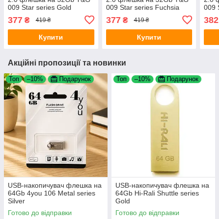
009 Star series Gold
009 Star series Fuchsia
009 
Gold
377
377
382
₴
₴
419 ₴
419 ₴
Купити
Купити
Акційні пропозиції та новинки
Топ
–10%
Подарунок
Топ
–10%
Подарунок
USB-накопичувач флешка на
USB-накопичувач флешка на
64Gb 4you 106 Metal series
64Gb Hi-Rali Shuttle series
Silver
Gold
Готово до відправки
Готово до відправки