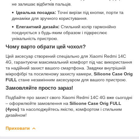
не залишає відбитків пальців.
Ідеальна посадка:
Точні вирізи під кнопки, порти та
динаміки для зручного користування.
Елегантний дизайн:
Стильний колір гармонійно
поєднується з будь-яким образом і підкреслює
унікальність пристрою.
Чому варто обрати цей чохол?
Цей аксесуар створений спеціально для Xiaomi Redmi 14C
4G, гарантуючи максимальний комфорт під час використання
та надійний захист вашого смартфона. Завдяки внутрішній
мікрофібрі та посиленому захисту камери,
Silicone Case Orig
FULL
стане незамінним аксесуаром для вашого пристрою.
Замовляйте просто зараз!
Подбайте про захист свого Xiaomi Redmi 14C 4G вже сьогодні
– оформлюйте замовлення на
Silicone Case Orig FULL
(4you)
та насолоджуйтесь якістю, комфортом і стильним
дизайном!
Приховати