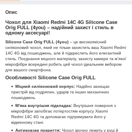
Опис
Чохол для Xiaomi Redmi 14C 4G Silicone Case
Orig FULL (4you) – надійний захист і стиль в
одному аксесуарі!
Silicone Case Orig FULL (4you)
– це високоякісний
силіконовий чохол, який не тільки захистить ваш Xiaomi Redmi
14C 4G від пошкоджень, але й підкреслить його елегантний
стиль. Поєднання міцного матеріалу, захисту камери та м'якої
мікрофібри всередині робить цей чохол ідеальним вибором
для вашого смартфона.
Особливості Silicone Case Orig FULL
Міцний силіконовий корпус:
Надійно захищає
пристрій від подряпин, ударів та інших механічних
пошкоджень.
М'яка внутрішня підкладка:
Внутрішня поверхня з
мікрофібри запобігає потертостям корпусу Xiaomi
Redmi 14C 4G та допомагає підтримувати його у
відмінному стані.
Антиковзке покриття:
Чохол зручно лежить у руці й