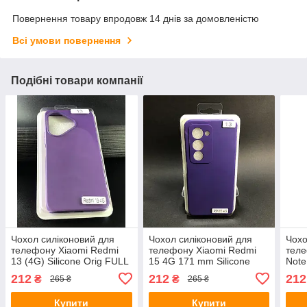
Повернення товару впродовж 14 днів за домовленістю
Всі умови повернення
Подібні товари компанії
Чохол силіконовий для
Чохол силіконовий для
Чохо
телефону Xiaomi Redmi
телефону Xiaomi Redmi
теле
13 (4G) Silicone Orig FULL
15 4G 171 mm Silicone
Note
No13 Violet 4you
Orig FULL No13 Violet
Orig
212
212
212
₴
₴
265 ₴
265 ₴
4you
4yo
Купити
Купити