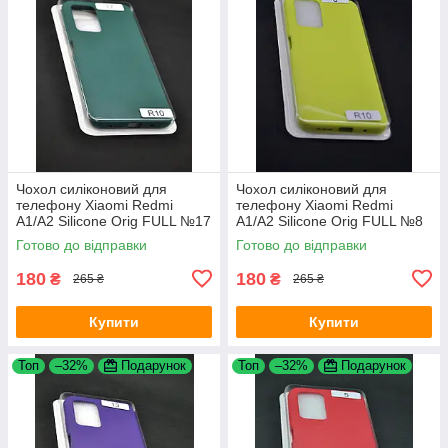
Чохол силіконовий для
Чохол силіконовий для
телефону Xiaomi Redmi
телефону Xiaomi Redmi
A1/A2 Silicone Orig FULL №17
A1/A2 Silicone Orig FULL №8
Dark green 4you
Yellow 4you
Готово до відправки
Готово до відправки
180
180
₴
₴
265 ₴
265 ₴
Купити
Купити
Топ
–32%
Подарунок
Топ
–32%
Подарунок