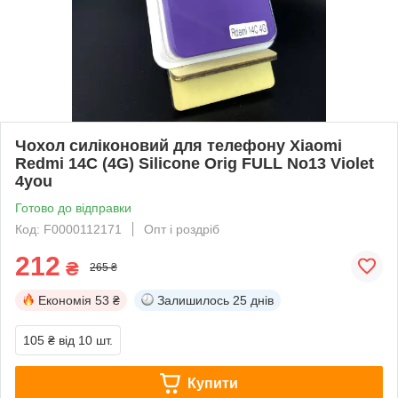
Чохол силіконовий для телефону Xiaomi
Redmi 14C (4G) Silicone Orig FULL No13 Violet
4you
Готово до відправки
Код: F0000112171
Опт і роздріб
212
₴
265 ₴
Економія
53 ₴
Залишилось
25 днів
105 ₴
від 10 шт.
Купити