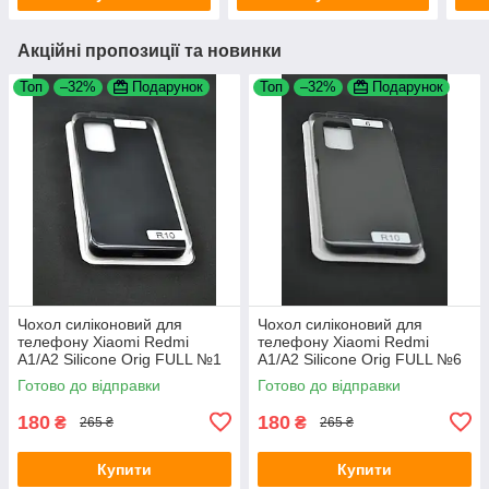
Акційні пропозиції та новинки
Топ
–32%
Подарунок
Топ
–32%
Подарунок
Чохол силіконовий для
Чохол силіконовий для
телефону Xiaomi Redmi
телефону Xiaomi Redmi
A1/A2 Silicone Orig FULL №1
A1/A2 Silicone Orig FULL №6
black (4uou)
cocoa 4you
Готово до відправки
Готово до відправки
180
180
₴
₴
265 ₴
265 ₴
Купити
Купити