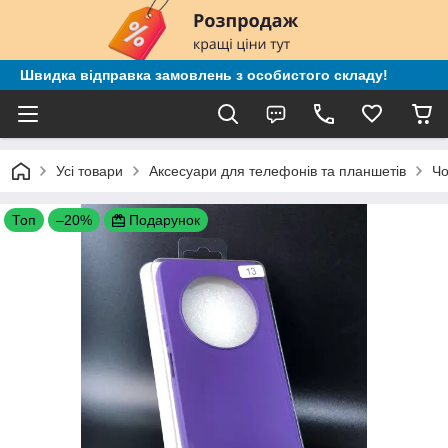
Швидка відправка замовлень з особистого складу!
Усі товари
Аксесуари для телефонів та планшетів
Чо
Топ
–20%
Подарунок