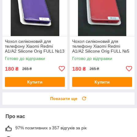
Чохол силіконовий для
Чохол силіконовий для
телефону Xiaomi Redmi
телефону Xiaomi Redmi
A1/A2 Silicone Orig FULL №13
A1/A2 Silicone Orig FULL №5
violet 4you
red 4you
Готово до відправки
Готово до відправки
180
180
₴
₴
265 ₴
265 ₴
Купити
Купити
Показати ще
Про нас
97% позитивних з 357 відгуків за рік