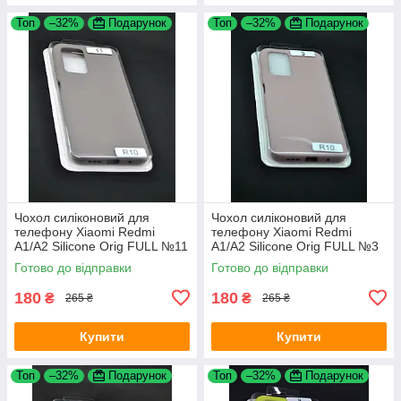
Топ
–32%
Подарунок
Топ
–32%
Подарунок
Чохол силіконовий для
Чохол силіконовий для
телефону Xiaomi Redmi
телефону Xiaomi Redmi
A1/A2 Silicone Orig FULL №11
A1/A2 Silicone Orig FULL №3
Dark Olive 4you
Pink sand 4you
Готово до відправки
Готово до відправки
180
180
₴
₴
265 ₴
265 ₴
Купити
Купити
Топ
–32%
Подарунок
Топ
–32%
Подарунок