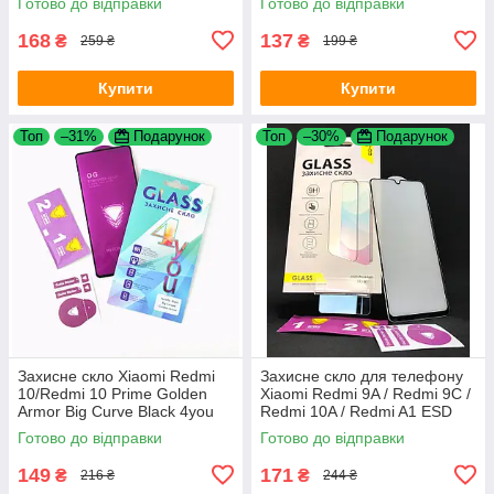
Готово до відправки
Готово до відправки
168
137
₴
₴
259 ₴
199 ₴
Купити
Купити
Топ
–31%
Подарунок
Топ
–30%
Подарунок
Захисне скло Xiaomi Redmi
Захисне скло для телефону
10/Redmi 10 Prime Golden
Xiaomi Redmi 9A / Redmi 9C /
Armor Big Curve Black 4you
Redmi 10A / Redmi A1 ESD
Premium Black 4you
Готово до відправки
Готово до відправки
149
171
₴
₴
216 ₴
244 ₴