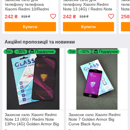
телефону телефона
телефону Xiaomi Redmi
теле
Xiaomi Redmi 10/Redmi
Note 13 (4G) / Redmi Note
Note
Note 11 ESD Premium
13Pro (4G) ESD Premium
13Pr
242
242
258
₴
₴
318 ₴
318 ₴
Black
Black
Priv
Купити
Купити
Акційні пропозиції та новинки
Топ
–35%
Подарунок
Топ
–31%
Подарунок
Захисне скло Xiaomi Redmi
Захисне скло Xiaomi Redmi
Note 13 (4G) / Redmi Note
Note 7 Golden Armor Big
13Pro (4G) Golden Armor Big
Curve Black 4you
Curve Black 4you