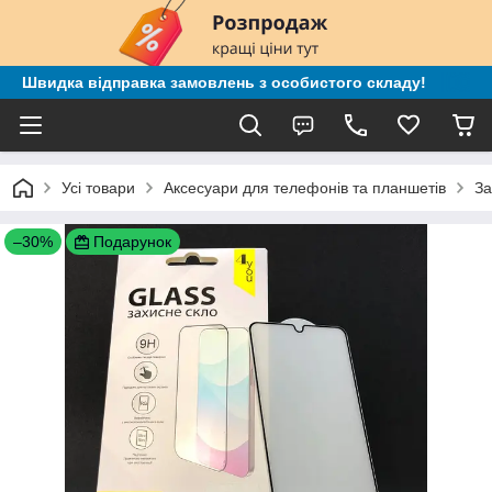
Швидка відправка замовлень з особистого складу!
Усі товари
Аксесуари для телефонів та планшетів
За
–30%
Подарунок