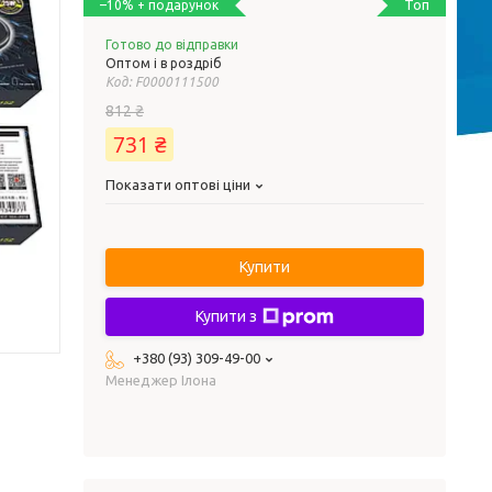
Топ
–10%
Готово до відправки
Оптом і в роздріб
Код:
F0000111500
812 ₴
731 ₴
Показати оптові ціни
Купити
Купити з
+380 (93) 309-49-00
Менеджер Ілона