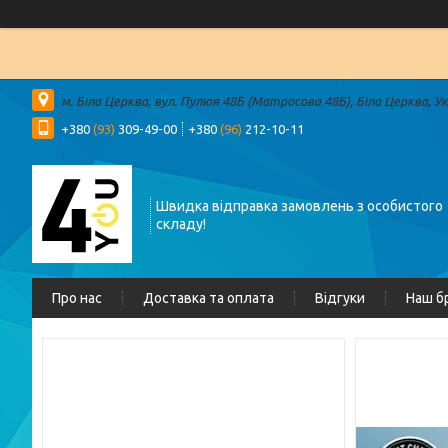
м. Біла Церква, вул. Пулюя 48Б (Матросова 48Б), Біла Церква, У
+380
(93)
309-49-00
+380
(96)
212-10-11
Швидка відправка замовлень з особистого
складу!
Про нас
Доставка та оплата
Відгуки
Наш б