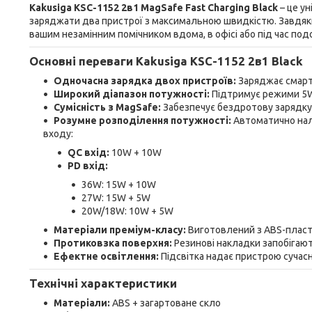
Kakusiga KSC-1152 2в1 MagSafe Fast Charging Black
– це у
заряджати два пристрої з максимальною швидкістю. Завдяки
вашим незамінним помічником вдома, в офісі або під час по
Основні переваги Kakusiga KSC-1152 2в1
Black
Одночасна зарядка двох пристроїв:
Заряджає смартф
Широкий діапазон потужності:
Підтримує режими 5W,
Сумісність з MagSafe:
Забезпечує бездротову зарядку 
Розумне розподілення потужності:
Автоматично нал
входу:
QC вхід:
10W + 10W
PD вхід:
36W: 15W + 10W
27W: 15W + 5W
20W/18W: 10W + 5W
Матеріали преміум-класу:
Виготовлений з ABS-пласти
Протиковзка поверхня:
Резинові накладки запобігают
Ефектне освітлення:
Підсвітка надає пристрою сучасн
Технічні характеристики
Матеріали:
ABS + загартоване скло