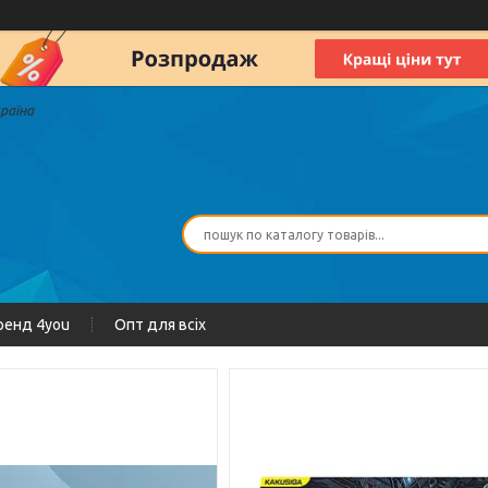
країна
ренд 4you
Опт для всіх