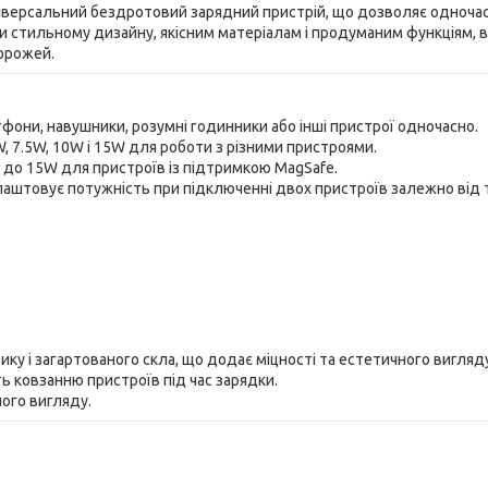
ніверсальний бездротовий зарядний пристрій, що дозволяє одноча
 стильному дизайну, якісним матеріалам і продуманим функціям, в
дорожей.
они, навушники, розумні годинники або інші пристрої одночасно.
 7.5W, 10W і 15W для роботи з різними пристроями.
до 15W для пристроїв із підтримкою MagSafe.
аштовує потужність при підключенні двох пристроїв залежно від 
ку і загартованого скла, що додає міцності та естетичного вигляд
ь ковзанню пристроїв під час зарядки.
ого вигляду.