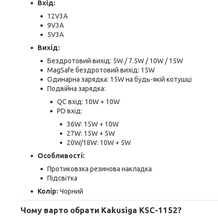
Вхід:
12V3A
9V3A
5V3A
Вихід:
Бездротовий вихід: 5W / 7.5W / 10W / 15W
MagSafe бездротовий вихід: 15W
Одинарна зарядка: 15W на будь-якій котушці
Подвійна зарядка:
QC вхід: 10W + 10W
PD вхід:
36W: 15W + 10W
27W: 15W + 5W
20W/18W: 10W + 5W
Особливості:
Протиковзка резинова накладка
Підсвітка
Колір:
Чорний
Чому варто обрати Kakusiga KSC-1152?