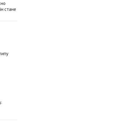
сно
ін стане
типу
у.