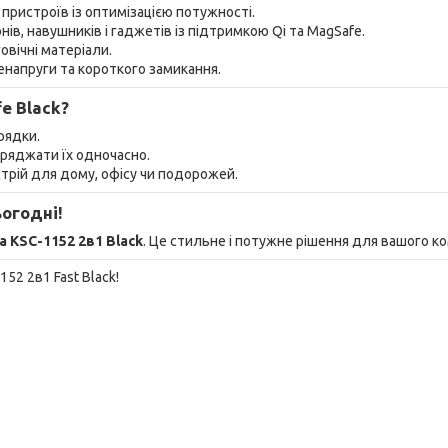
пристроїв із оптимізацією потужності.
в, навушників і гаджетів із підтримкою Qi та MagSafe.
овічні матеріали.
енапруги та короткого замикання.
e Black?
рядки.
заряджати їх одночасно.
трій для дому, офісу чи подорожей.
огодні!
a KSC-1152 2в1 Black
. Це стильне і потужне рішення для вашого к
52 2в1 Fast Black!