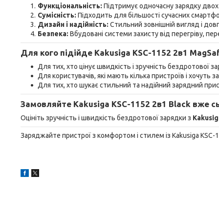
Функціональність:
Підтримує одночасну зарядку двох 
Сумісність:
Підходить для більшості сучасних смартфоні
Дизайн і надійність:
Стильний зовнішній вигляд і довг
Безпека:
Вбудовані системи захисту від перегріву, пер
Для кого підійде Kakusiga KSC-1152 2в1 MagSaf
Для тих, хто цінує швидкість і зручність бездротової за
Для користувачів, які мають кілька пристроїв і хочуть 
Для тих, хто шукає стильний та надійний зарядний прис
Замовляйте Kakusiga KSC-1152 2в1 Black вже сь
Оцініть зручність і швидкість бездротової зарядки з
Kakusig
Заряджайте пристрої з комфортом і стилем із Kakusiga KSC-11