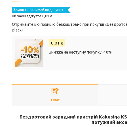
Замов та отримай подарунок
Ви заощаджуєте 0,01 ₴
Отримайте цю позицію безкоштовно при покупці «Бездротови
Black»
0,01 ₴
Знижка на наступну покупку -10%
Опис
Бездротовий зарядний пристрій Kakusiga KSC
потужний аксе