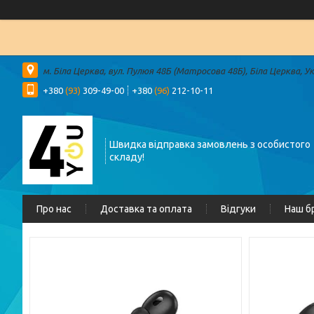
м. Біла Церква, вул. Пулюя 48Б (Матросова 48Б), Біла Церква, У
+380
(93)
309-49-00
+380
(96)
212-10-11
Швидка відправка замовлень з особистого
складу!
Про нас
Доставка та оплата
Відгуки
Наш б