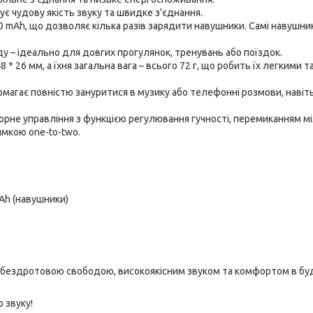
є чудову якість звуку та швидке з'єднання.
0 mAh, що дозволяє кілька разів зарядити навушники. Самі навушни
у – ідеально для довгих прогулянок, тренувань або поїздок.
 * 26 мм, а їхня загальна вага – всього 72 г, що робить їх легкими т
агає повністю зануритися в музику або телефонні розмови, навіть
рне управління з функцією регулювання гучності, перемиканням м
имкою one-to-two.
Ah (навушники)
 бездротовою свободою, високоякісним звуком та комфортом в бу
 звуку!