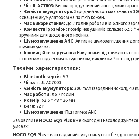
Чіп JL AC7003:
Високопродуктивний чіпсет, який гаранту
Ємність акумулятора:
Зарядний чохол має ємність 30
оснащені акумулятором на 40 mAh кожен.
Час використання:
До 7 годин роботи від одного заряд
Компактні розміри:
Розмір навушників складає 62,5 * 48
зручними для щоденного носіння.
Шумозаглушення ANC:
Активне шумозаглушення допом
шумних умовах.
Інноваційне керування:
Навушники підтримують сенсо
основним і підлеглим навушником, викликом Siri та підтр
Технічні характеристики:
Bluetooth версія:
5.3
Чіпсет:
JL AC7003
Ємність акумулятора:
300 mAh (зарядний чохол), 40 m
Час роботи:
до 7 годин
Розмір:
62,5 * 48 * 26 мм
Вага:
72 г
Шумозаглушення:
Підтримка ANC
Замовляйте
HOCO EQ9 Plus
вже сьогодні і насолоджуйтеся
умовах!
HOCO EQ9 Plus
– ваш надійний супутник у світі бездротового