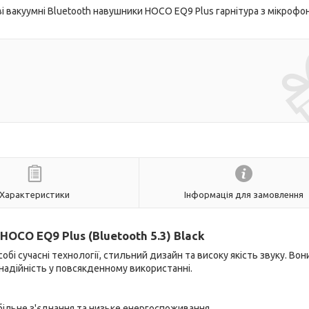
 вакуумні Bluetooth навушники HOCO EQ9 Plus гарнітура з мікрофо
Характеристики
Інформація для замовлення
OCO EQ9 Plus (Bluetooth 5.3) Black
обі сучасні технології, стильний дизайн та високу якість звуку. Вон
 надійність у повсякденному використанні.
більне з'єднання та низьке енергоспоживання.