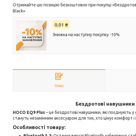
Отримайте цю позицію безкоштовно при покупці «Бездротові
Black»
0,01 ₴
Знижка на наступну покупку -10%
Опис
Бездротові навушники H
HOCO EQ9 Plus
– це бездротові навушники, які поєднують у с
стануть незамінним аксесуаром для тих, хто цінує комфорт і
Особливості товару:
Bluetooth 5.3:
Остання версія Bluetooth забезпечує ста