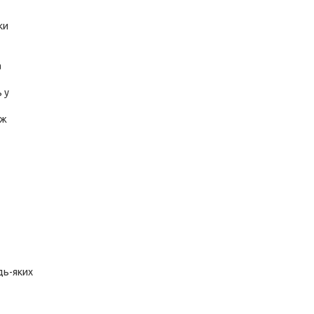
ки
а
 у
іж
дь-яких