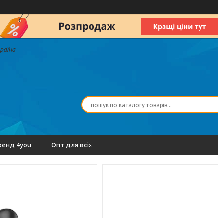
країна
ренд 4you
Опт для всіх