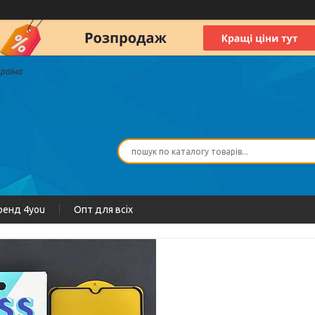
країна
ренд 4you
Опт для всіх