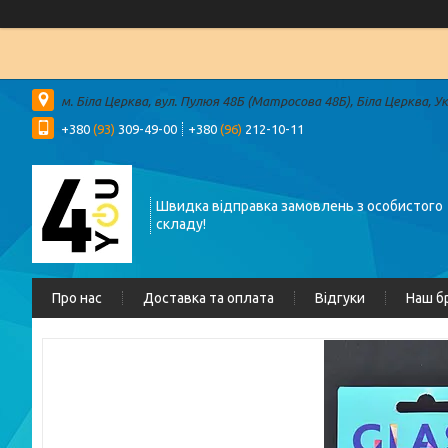
м. Біла Церква, вул. Пулюя 48Б (Матросова 48Б), Біла Церква, У
+380
(93)
309-49-00
+380
(96)
212-10-11
Швидка відправка замовлень з особистого
складу!
Про нас
Доставка та оплата
Відгуки
Наш б