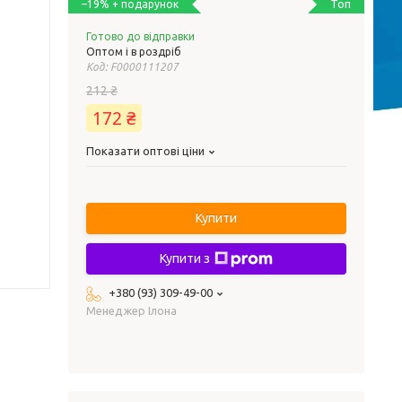
Топ
–19%
Готово до відправки
Оптом і в роздріб
Код:
F0000111207
212 ₴
172 ₴
Показати оптові ціни
Купити
Купити з
+380 (93) 309-49-00
Менеджер Ілона