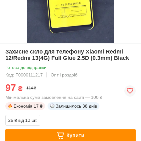
Захисне скло для телефону Xiaomi Redmi
12/Redmi 13(4G) Full Glue 2.5D (0.3mm) Black
Готово до відправки
Код: F0000111217
Опт і роздріб
97
₴
114 ₴
Мінімальна сума замовлення на сайті — 100 ₴
Економія
17 ₴
Залишилось
38 днів
26 ₴
від 10 шт.
Купити