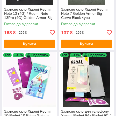
Захисне скло Xiaomi Redmi
Захисне скло Xiaomi Redmi
Note 13 (4G) / Redmi Note
Note 7 Golden Armor Big
13Pro (4G) Golden Armor Big
Curve Black 4you
Curve Black 4you
Готово до відправки
Готово до відправки
168
137
₴
₴
259 ₴
199 ₴
Купити
Купити
Топ
–31%
Подарунок
Топ
–30%
Подарунок
Захисне скло Xiaomi Redmi
Захисне скло для телефону
10/Redmi 10 Prime Golden
Xiaomi Redmi 9A / Redmi 9C /