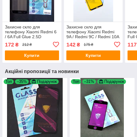
Захисне скло для
Захисне скло для
Захи
телефону Xiaomi Redmi 6
телефону Xiaomi Redmi
теле
/ 6A Full Glue 2.5D
9A / Redmi 9C / Redmi 10A
Full
(0.3mm) Black 4you
/ Redmi A1 Full Glue 2.5D
Blac
172
142
117
₴
₴
212 ₴
175 ₴
(0.3mm) Black 4you
Купити
Купити
Акційні пропозиції та новинки
Топ
–35%
Подарунок
Топ
–31%
Подарунок