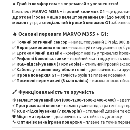
🔹 Грай із комфортом та перемагай з упевненістю!
Комплект
MARVO M355 + ігровий килимок G1
– це ідеаль
Дротова ігрова миша
з
налаштовуваним DPI (до 6400)
т
момент
у грі, а
спеціальний ігровий килимок G1
забезпеч
🔥 Основні переваги MARVO M355 + G1:
✅
Точний оптичний сенсор
– налаштовуваний DPI від 800 д
✅
9 програмованих кнопок
– налаштуйте керування під буд
✅
Ергономічний дизайн
– комфорт навіть у тривалих ігрови
✅
Рифлені бокові вставки
– надійний хват і відсутність ко
✅
RGB-підсвічування (7 кольорів)
– стильний ігровий аксе
✅
Кабель у тканинному обплетенні
– довговічність та зру
✅
Ігрова поверхня G1
– точність рухів та плавне ковзання
✅
Посилені перемикачі (5 млн кліків)
– висока зносостійкі
🔗 Функціональність та зручність
🎯
Налаштовуваний DPI (800-1200-1600-2400-6400)
– адапт
⚡
Програмовані кнопки
– налаштування під стратегії, шут
💡
RGB-підсвічування (7 кольорів)
– стильний дизайн та е
🛡️
Міцні матеріали
– довговічність та стійкість до зносу
🔧
Оптимізована ігрова поверхня
– плавне та точне пере