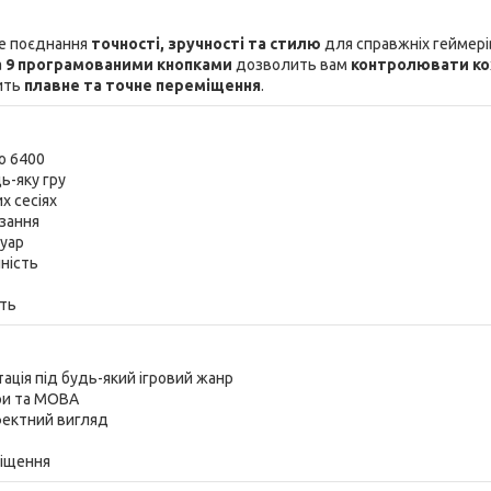
не поєднання
точності, зручності та стилю
для справжніх геймері
а
9 програмованими кнопками
дозволить вам
контролювати к
ить
плавне та точне переміщення
.
о 6400
ь-яку гру
х сесіях
взання
суар
чність
сть
ація під будь-який ігровий жанр
ери та MOBA
фектний вигляд
міщення