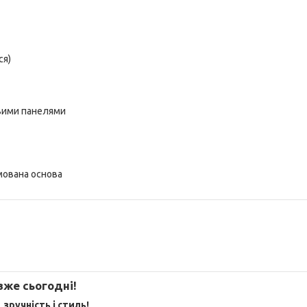
ся)
овими панелями
мована основа
вже сьогодні!
зручність і стиль!