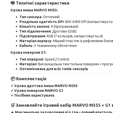
🎼 Технічні характеристики
Ігрова миша MARVO M355:
Тип сенсора
: Оптичний
Роздільна здатність DPI
: 800-6400 DPI (налаштовуєть
Кількість кнопок
: 9 (програмовані)
Тип підключення
: Дротове (USB)
Підсвічування
: RGB (7 кольорів, налаштовується)
Матеріал корпусу
: Міцний пластик із рифленими бок
Кабель
: У тканинному обплетенні
Ігрова поверхня G1:
Тип поверхні
: Speed / Control
Матеріал
: Високощільна текстильна поверхня + прогу
Оптимізована для всіх типів сенсорів
📦 Комплектація
✔
Ігрова дротова миша MARVO M355
✔
Ігрова поверхня MARVO G1
✔
Посібник користувача
🛒 Замовляйте ігровий набір MARVO M355 + G1 
🔥
Максимальне задоволення від гри – повний контроль, 