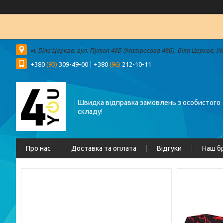
м. Біла Церква, вул. Пулюя 48Б (Матросова 48Б), Біла Церква, У
+380
(93)
309-49-00
+380
(96)
212-10-11
Швидка відправка замовлень з особистого
складу!
Про нас
Доставка та оплата
Відгуки
Наш б