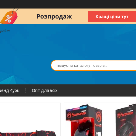
країна
ренд 4you
Опт для всіх