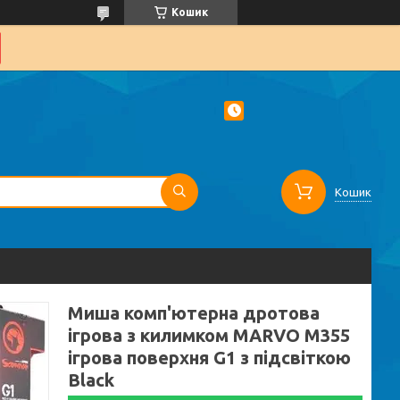
Кошик
Кошик
Миша комп'ютерна дротова
ігрова з килимком MARVO M355
ігрова поверхня G1 з підсвіткою
Black