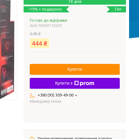
38 днів
Топ
–19%
Готово до відправки
Код:
F0000110505
549 ₴
444 ₴
Купити
Купити з
+380 (93) 309-49-00
Менеджер Ілона
повернення товару