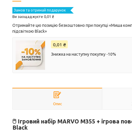
Замов та отримай подарунок
Ви заощаджуєте 0,01 ₴
Отримайте цю позицію безкоштовно при покупці «Миша комп
підсвіткою Black»
0,01 ₴
Знижка на наступну покупку -10%
Опис
🖱️ Ігровий набір MARVO M355 + ігрова пов
Black