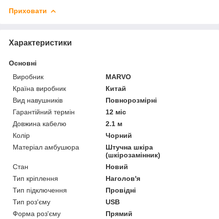
Приховати
Характеристики
Основні
Виробник
MARVO
Країна виробник
Китай
Вид навушників
Повнорозмірні
Гарантійний термін
12 міс
Довжина кабелю
2.1 м
Колір
Чорний
Матеріал амбушюра
Штучна шкіра
(шкірозамінник)
Стан
Новий
Тип кріплення
Наголов'я
Тип підключення
Провідні
Тип роз'єму
USB
Форма роз'єму
Прямий