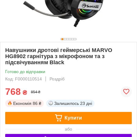
Навушники дротові геймерські MARVO
HG8902 гарнітура з мікрофоном та з
підсвічуванням Black
Готово до відправки
Код: F0000110514
Роздріб
768
₴
854 ₴
Економія
86 ₴
Залишилось
23 дні
Купити
або