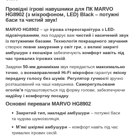
Провідні ігрові навушники для ПК MARVO
HG8902 (з мікрофоном, LED) Black – потужні
баси та чистий звук!
MARVO HG8902
– це
ігрова стереогарнітура з LED-
підсвічуванням
, яка подарує вам
чистий і насичений звук
із потужними басами
.
Технологія покращеного звучання
створює
повне занурення у світ гри
, а
великі закриті
амбушури з екошкіри
забезпечують
комфорт навіть під
час тривалих ігрових сесій
.
Завдяки
50-мм динамікам
звук передається
максимально
точно
, а
всенаправлений Hi-Fi мікрофон
гарантує
якісну
передачу голосу без шумів
.
Регулятор гучності
зручно
розташований на чаші навушника.
Саморегульоване
оголів’я
підлаштовується під форму голови, забезпечуючи
надійну і комфортну посадку
.
Основні переваги MARVO HG8902
Закритий тип, накладні амбушури
– потужні баси
та чудова шумоізоляція.
М’які шкіряні амбушури
– комфорт навіть під час
тривалих ігрових сесій.