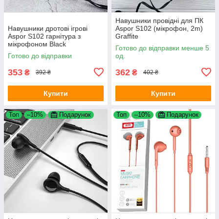
Навушники провідні для ПК
Навушники дротові ігрові
Aspor S102 (мікрофон, 2m)
Aspor S102 гарнітура з
Graffite
мікрофоном Black
Готово до відправки менше 5
Готово до відправки
од.
353
362
₴
₴
392 ₴
402 ₴
Купити
Купити
Топ
–10%
Подарунок
Топ
–10%
Подарунок