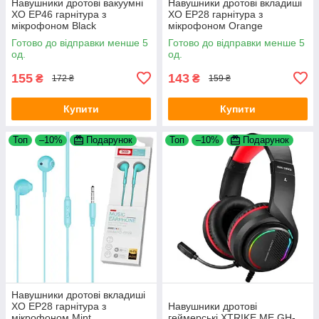
Навушники дротові вакуумні
Навушники дротові вкладиші
XO EP46 гарнітура з
XO EP28 гарнітура з
мікрофоном Black
мікрофоном Orange
Готово до відправки менше 5
Готово до відправки менше 5
од.
од.
155
143
₴
₴
172 ₴
159 ₴
Купити
Купити
Топ
–10%
Подарунок
Топ
–10%
Подарунок
Навушники дротові вкладиші
XO EP28 гарнітура з
Навушники дротові
мікрофоном Mint
геймерські XTRIKE ME GH-