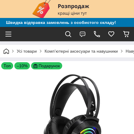
Швидка відправка замовлень з особистого складу!
Усі товари
Комп'ютерні аксесуари та навушники
Нав
Топ
–10%
Подарунок