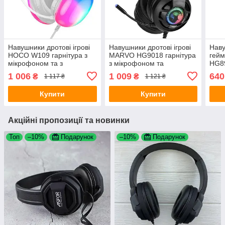
Навушники дротові ігрові
Навушники дротові ігрові
Наву
HOCO W109 гарнітура з
MARVO HG9018 гарнітура
гей
мікрофоном та з
з мікрофоном та
HG89
підсвічуванням White
підсвічуванням Black
мікр
1 006
1 009
640
₴
₴
1 117 ₴
1 121 ₴
підс
Купити
Купити
Акційні пропозиції та новинки
Топ
–10%
Подарунок
–10%
Подарунок