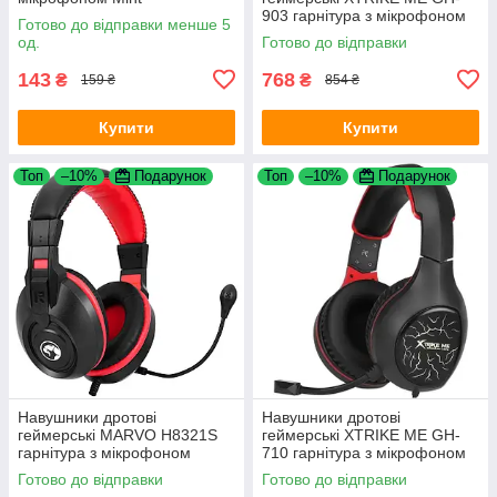
903 гарнітура з мікрофоном
Готово до відправки менше 5
та підсвічуванням Black/red
од.
Готово до відправки
143
768
₴
₴
159 ₴
854 ₴
Купити
Купити
Топ
–10%
Подарунок
Топ
–10%
Подарунок
Навушники дротові
Навушники дротові
геймерські MARVO H8321S
геймерські XTRIKE ME GH-
гарнітура з мікрофоном
710 гарнітура з мікрофоном
Black/red
та підсвічуванням Black/red
Готово до відправки
Готово до відправки