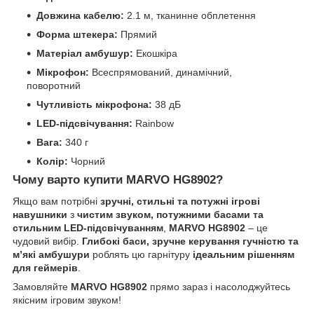
Довжина кабелю:
2.1 м, тканинне обплетення
Форма штекера:
Прямий
Матеріал амбушур:
Екошкіра
Мікрофон:
Всеспрямований, динамічний,
поворотний
Чутливість мікрофона:
38 дБ
LED-підсвічування:
Rainbow
Вага:
340 г
Колір:
Чорний
Чому варто купити MARVO HG8902?
Якщо вам потрібні
зручні, стильні та потужні ігрові
навушники
з
чистим звуком, потужними басами та
стильним LED-підсвічуванням
,
MARVO HG8902
– це
чудовий вибір.
Глибокі баси, зручне керування гучністю та
м’які амбушури
роблять цю гарнітуру
ідеальним рішенням
для геймерів
.
Замовляйте
MARVO HG8902
прямо зараз і насолоджуйтесь
якісним ігровим звуком!