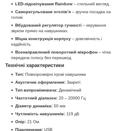
LED-підсвічування Rainbow
– стильний вигляд.
Саморегульоване оголів’я
– зручна посадка на
голові.
Вбудований регулятор гучності
– керування
звуком прямо на навушниках.
Міцна конструкція корпусу
– довговічність і
надійність.
Всенаправлений поворотний мікрофон
– чітка
передача голосу без перешкод.
Технічні характеристики
Тип:
Повнорозмірні ігрові навушники
Акустичне оформлення:
Закриті
Тип випромінювача:
Динамічний
Частотний діапазон:
20 – 20000 Гц
Діаметр динаміка:
50 мм
Чутливість навушників:
119 дБ
Опір:
21 Ом
Підключення:
USB