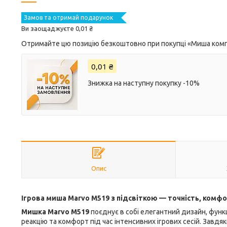
Замов та отримай подарунок
Ви заощаджуєте 0,01 ₴
Отримайте цю позицію безкоштовно при покупці «Миша комп
0,01 ₴
Знижка на наступну покупку -10%
Опис
Ігрова миша Marvo M519 з підсвіткою — точність, комфо
Мишка Marvo M519
поєднує в собі елегантний дизайн, функ
реакцію та комфорт під час інтенсивних ігрових сесій. Зав