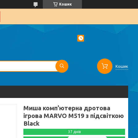
Кошик
Кошик
Миша комп'ютерна дротова
ігрова MARVO M519 з підсвіткою
Black
37 днів