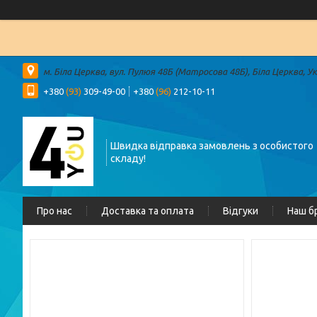
м. Біла Церква, вул. Пулюя 48Б (Матросова 48Б), Біла Церква, У
+380
(93)
309-49-00
+380
(96)
212-10-11
Швидка відправка замовлень з особистого
складу!
Про нас
Доставка та оплата
Відгуки
Наш б