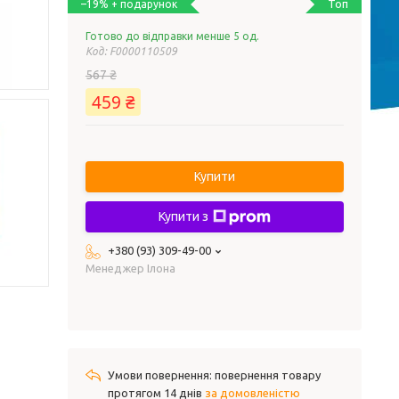
Топ
–19%
Готово до відправки менше 5 од.
Код:
F0000110509
567 ₴
459 ₴
Купити
Купити з
+380 (93) 309-49-00
Менеджер Ілона
повернення товару
протягом 14 днів
за домовленістю