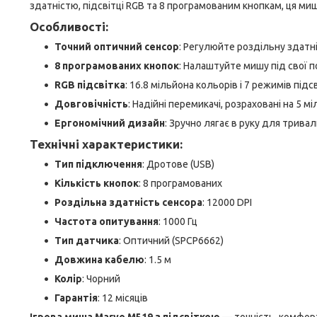
здатністю, підсвітці RGB та 8 програмованим кнопкам, ця ми
Особливості:
Точний оптичний сенсор
: Регулюйте роздільну здатні
8 програмованих кнопок
: Налаштуйте мишу під свої 
RGB підсвітка
: 16.8 мільйона кольорів і 7 режимів під
Довговічність
: Надійні перемикачі, розраховані на 5 м
Ергономічний дизайн
: Зручно лягає в руку для тривали
Технічні характеристики:
Тип підключення
: Дротове (USB)
Кількість кнопок
: 8 програмованих
Роздільна здатність сенсора
: 12000 DPI
Частота опитування
: 1000 Гц
Тип датчика
: Оптичний (SPCP6662)
Довжина кабелю
: 1.5 м
Колір
: Чорний
Гарантія
: 12 місяців