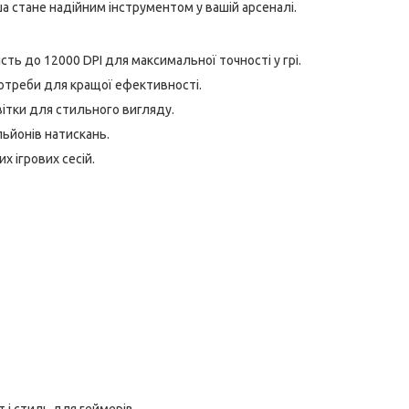
ша стане надійним інструментом у вашій арсеналі.
сть до 12000 DPI для максимальної точності у грі.
потреби для кращої ефективності.
світки для стильного вигляду.
ільйонів натискань.
х ігрових сесій.