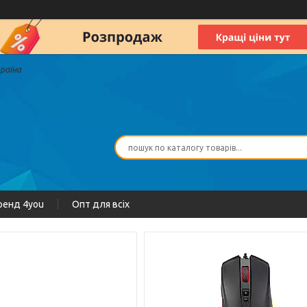
країна
ренд 4you
Опт для всіх