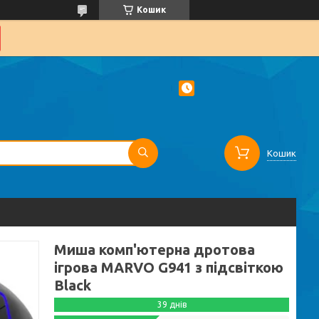
Кошик
Кошик
Миша комп'ютерна дротова
ігрова MARVO G941 з підсвіткою
Black
39 днів