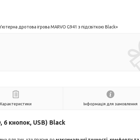
ютерна дротова ігрова MARVO G941 з підсвіткою Black»
Характеристики
Інформація для замовлення
 6 кнопок, USB) Black
рена для тих, хто прагне до
максимальної точності, комфорту та