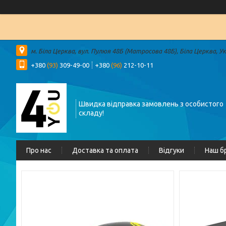
м. Біла Церква, вул. Пулюя 48Б (Матросова 48Б), Біла Церква, У
+380
(93)
309-49-00
+380
(96)
212-10-11
Швидка відправка замовлень з особистого
складу!
Про нас
Доставка та оплата
Відгуки
Наш б