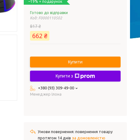
–19%
Готово до відправки
Код:
F0000110502
817 ₴
662 ₴
Купити
Купити з
+380 (93) 309-49-00
Менеджер Ілона
повернення товару
протягом 14 днів
за домовленістю