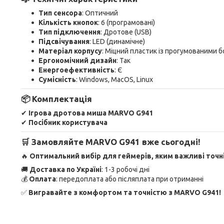
Тип сенсора
: Оптичний
Кількість кнопок
: 6 (програмовані)
Тип підключення
: Дротове (USB)
Підсвічування
: LED (динамічне)
Матеріал корпусу
: Міцний пластик із прогумованими 
Ергономічний дизайн
: Так
Енергоефективність
: Є
Сумісність
: Windows, MacOS, Linux
📦 Комплектація
✔
Ігрова дротова миша MARVO G941
✔
Посібник користувача
🛒 Замовляйте MARVO G941 вже сьогодні!
🔥
Оптимальний вибір для геймерів, яким важливі точні
🚚
Доставка по Україні
: 1-3 робочі дні
💰
Оплата
: передоплата або післяплата при отриманні
✅
Вигравайте з комфортом та точністю з MARVO G941!