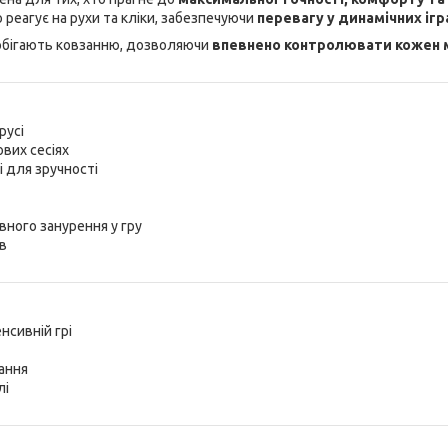
о реагує на рухи та кліки, забезпечуючи
перевагу у динамічних ігр
апобігають ковзанню, дозволяючи
впевнено контролювати кожен 
русі
вих сесіях
і для зручності
вного занурення у гру
ів
нсивній грі
дання
лі