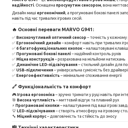
надійності
. Оснащена
просунутим сенсором
, вона миттєв
Дизайн миші
ергономічний
, а прогумовані бокові панелі з
навіть під час тривалих ігрових сесій.
🔥 Основні переваги MARVO G941:
✅
Високочутливий оптичний сенсор
– точність у кожному 
✅
Ергономічний дизайн
– комфорт навіть при тривалих ігро
✅
6 багатофункціональних кнопок
– налаштовувані клавіш
✅
Прогумовані бокові панелі
– надійний контроль рухів
✅
Міцна конструкція
– розрахована на мільйони натискань
✅
Динамічне LED-підсвічування
– стильний дизайн для по
✅
USB-підключення
– універсальна сумісність без драйвер
✅
Енергоефективність
– мінімальне споживання енергії
🔗 Функціональність та комфорт
🎮
Ігрова ергономіка
– зручно тримати у руці навіть при інте
🎯
Висока чутливість
– миттєвий відгук та плавний рух
⚡
Програмовані кнопки
– налаштування під ваші ігрові зав
💡
LED-підсвічування
– створіть атмосферу на ігровому сто
🔧
Міцний корпус
– довговічність та стійкість до зносу
🎼 Технічні характеристики