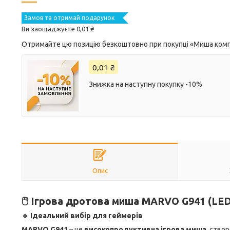
Замов та отримай подарунок
Ви заощаджуєте 0,01 ₴
Отримайте цю позицію безкоштовно при покупці «Миша комп'
0,01 ₴
Знижка на наступну покупку -10%
Опис
🖱️ Ігрова дротова миша MARVO G941 (LED,
🔹 Ідеальний вибір для геймерів
MARVO G941
– це
високопродуктивна ігрова миша
, ство