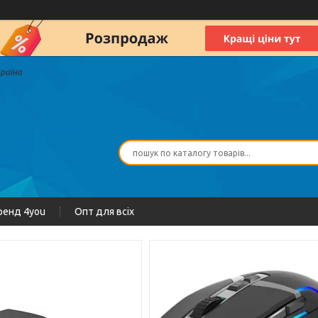
країна
ренд 4you
Опт для всіх