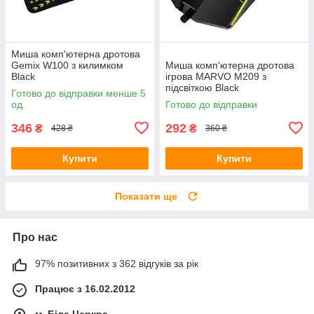
Миша комп'ютерна дротова
Gemix W100 з килимком
Миша комп'ютерна дротова
Black
ігрова MARVO M209 з
підсвіткою Black
Готово до відправки менше 5
од.
Готово до відправки
346
292
₴
₴
428 ₴
360 ₴
Купити
Купити
Показати ще
Про нас
97% позитивних з 362 відгуків за рік
Працює з 16.02.2012
м. Біла Церква