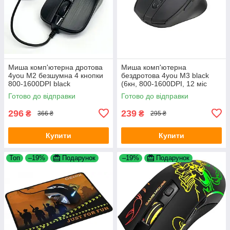
Миша комп'ютерна дротова
Миша комп'ютерна
4you M2 безшумна 4 кнопки
бездротова 4you M3 black
800-1600DPI black
(6кн, 800-1600DPI, 12 міс
гарантія)
Готово до відправки
Готово до відправки
296
239
₴
₴
366 ₴
295 ₴
Купити
Купити
Топ
–19%
Подарунок
–19%
Подарунок