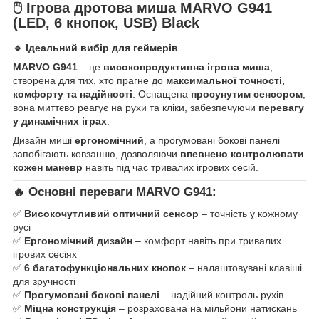
🖱️ Ігрова дротова миша MARVO G941
(LED, 6 кнопок, USB) Black
🔹 Ідеальний вибір для геймерів
MARVO G941
– це
високопродуктивна ігрова миша
,
створена для тих, хто прагне до
максимальної точності,
комфорту та надійності
. Оснащена
просунутим сенсором
,
вона миттєво реагує на рухи та кліки, забезпечуючи
перевагу
у динамічних іграх
.
Дизайн миші
ергономічний
, а прогумовані бокові панелі
запобігають ковзанню, дозволяючи
впевнено контролювати
кожен маневр
навіть під час тривалих ігрових сесій.
🔥 Основні переваги MARVO G941:
✅
Високочутливий оптичний сенсор
– точність у кожному
русі
✅
Ергономічний дизайн
– комфорт навіть при тривалих
ігрових сесіях
✅
6 багатофункціональних кнопок
– налаштовувані клавіші
для зручності
✅
Прогумовані бокові панелі
– надійний контроль рухів
✅
Міцна конструкція
– розрахована на мільйони натискань