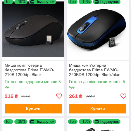
Топ
–19%
Подарунок
Топ
–19%
Подарунок
Миша комп'ютерна
Миша комп'ютерна
бездротова Frime FWMO-
бездротова Frime FWMO-
210B 1200dpi Black
220BDB 1200dpi Black/blue
Готово до відправки менше 5
Готово до відправки менше 5
од.
од.
216
261
₴
₴
267 ₴
322 ₴
Купити
Купити
Топ
–19%
Подарунок
Топ
–19%
Подарунок