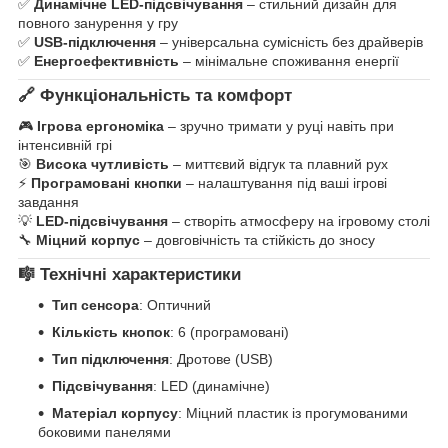
✅
Динамічне LED-підсвічування
– стильний дизайн для
повного занурення у гру
✅
USB-підключення
– універсальна сумісність без драйверів
✅
Енергоефективність
– мінімальне споживання енергії
🔗 Функціональність та комфорт
🎮
Ігрова ергономіка
– зручно тримати у руці навіть при
інтенсивній грі
🎯
Висока чутливість
– миттєвий відгук та плавний рух
⚡
Програмовані кнопки
– налаштування під ваші ігрові
завдання
💡
LED-підсвічування
– створіть атмосферу на ігровому столі
🔧
Міцний корпус
– довговічність та стійкість до зносу
🎼 Технічні характеристики
Тип сенсора
: Оптичний
Кількість кнопок
: 6 (програмовані)
Тип підключення
: Дротове (USB)
Підсвічування
: LED (динамічне)
Матеріал корпусу
: Міцний пластик із прогумованими
боковими панелями