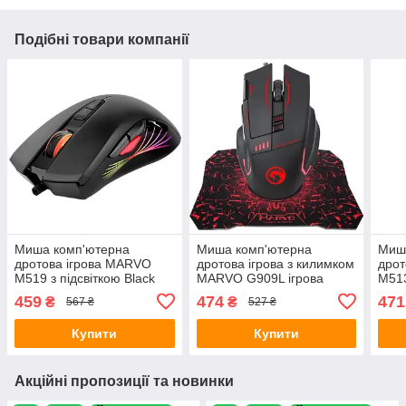
Подібні товари компанії
Миша комп'ютерна
Миша комп'ютерна
Миш
дротова ігрова MARVO
дротова ігрова з килимком
дрот
M519 з підсвіткою Black
MARVO G909L ігрова
M513
поверхня G1 з підсвіткою
459
474
471
₴
₴
567 ₴
527 ₴
Black
Купити
Купити
Акційні пропозиції та новинки