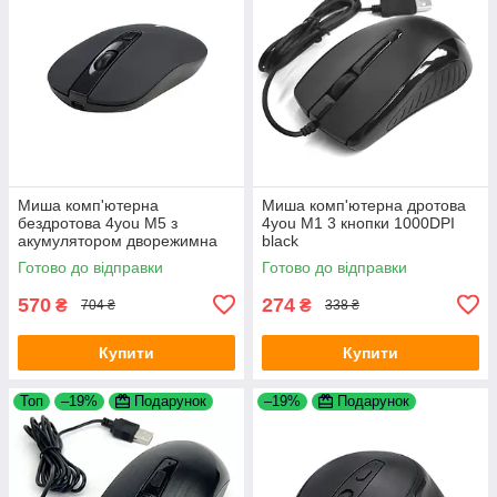
Миша комп'ютерна
Миша комп'ютерна дротова
бездротова 4you M5 з
4you M1 3 кнопки 1000DPI
акумулятором дворежимна
black
Bluetooth 2.4G 4 кнопки Black
Готово до відправки
Готово до відправки
570
274
₴
₴
704 ₴
338 ₴
Купити
Купити
Топ
–19%
Подарунок
–19%
Подарунок