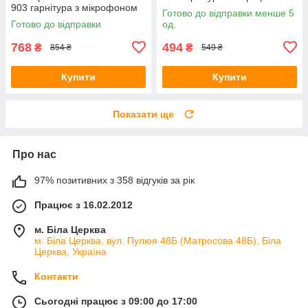
903 гарнітура з мікрофоном
та підсвічуванням Black
Готово до відправки менше 5
та підсвічуванням Black/red
Готово до відправки
од.
768
494
₴
₴
854 ₴
549 ₴
Купити
Купити
Показати ще
Про нас
97% позитивних з 358 відгуків за рік
Працює з 16.02.2012
м. Біла Церква
м. Біла Церква, вул. Пулюя 48Б (Матросова 48Б), Біла
Церква, Україна
Контакти
Сьогодні працює з 09:00 до 17:00