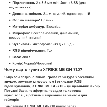
Підключення:
2 x 3.5 мм mini-Jack + USB (для
підсвічування)
Довжина кабелю:
2.1 м, круглий, односторонній
Форма штекера:
Прямий
Матеріал амбушур:
Екошкіра
Мікрофон:
Всеспрямований, динамічний,
поворотний, знімний
Чутливість мікрофона:
-38 дБ ± 3 дБ
RGB-підсвічування:
Так
Вага:
380 г
Колір:
Чорний/Червоний
Чому варто купити XTRIKE ME GH-710?
Якщо вам потрібна
якісна ігрова гарнітура
з
об’ємним
звуком, зручним мікрофоном і стильним RGB-
підсвічуванням
,
XTRIKE ME GH-710
– це
ідеальний вибір
.
Потужні баси, комфортна посадка та хороша
шумоізоляція
роблять її
відмінним варіантом для
геймерів
.
Замовляйте
XTRIKE ME GH-710
прямо зараз і