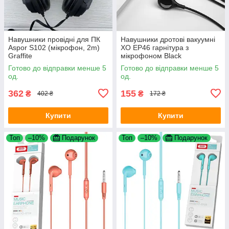
Навушники провідні для ПК
Навушники дротові вакуумні
Aspor S102 (мікрофон, 2m)
XO EP46 гарнітура з
Graffite
мікрофоном Black
Готово до відправки менше 5
Готово до відправки менше 5
од.
од.
362
155
₴
₴
402 ₴
172 ₴
Купити
Купити
Топ
–10%
Подарунок
Топ
–10%
Подарунок