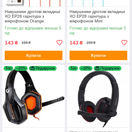
Навушники дротові вкладиші
Навушники дротові вкладиші
XO EP28 гарнітура з
XO EP28 гарнітура з
мікрофоном Orange
мікрофоном Mint
Готово до відправки менше 5
Готово до відправки менше 5
од.
од.
143
143
₴
₴
159 ₴
159 ₴
Купити
Купити
Топ
–10%
Подарунок
Топ
–10%
Подарунок