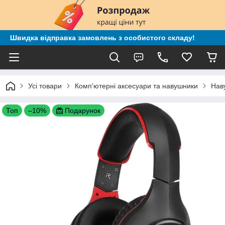
Швидка відправка замовлень з особистого складу!
Усі товари
Комп'ютерні аксесуари та навушники
Нав
Топ
–10%
Подарунок