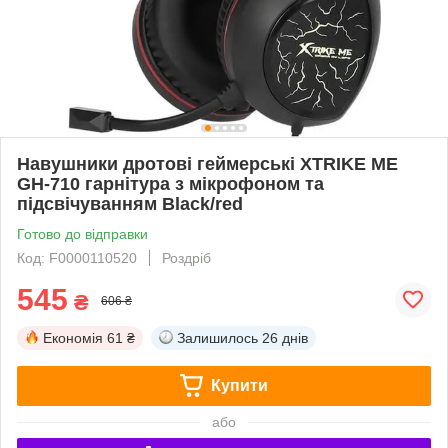
Навушники дротові геймерські XTRIKE ME
GH-710 гарнітура з мікрофоном та
підсвічуванням Black/red
Готово до відправки
Код: F0000110520
Роздріб
545
₴
606 ₴
Економія
61 ₴
Залишилось
26 днів
Купити
або