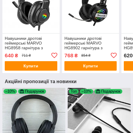
Навушники дротові
Навушники дротові
Наву
геймерські MARVO
геймерські MARVO
гей
HG8958 гарнітура з
HG8902 гарнітура з
HG89
мікрофоном та з
мікрофоном та з
мікр
640
768
620
₴
₴
711 ₴
854 ₴
підсвічуванням Black
підсвічуванням Black
підс
Купити
Купити
Акційні пропозиції та новинки
–10%
Подарунок
Топ
–10%
Подарунок