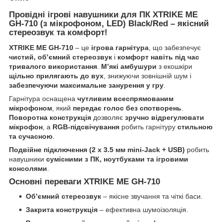
Провідні ігрові навушники для ПК XTRIKE ME
GH-710 (з мікрофоном, LED) Black/Red – якісний
стереозвук та комфорт!
XTRIKE ME GH-710
– це
ігрова гарнітура
, що забезпечує
чистий, об’ємний стереозвук
і
комфорт навіть під час
тривалого використання
.
М’які амбушури
з екошкіри
щільно прилягають до вух
, знижуючи зовнішній шум і
забезпечуючи максимальне занурення у гру
.
Гарнітура оснащена
чутливим всеспрямованим
мікрофоном
, який
передає голос без спотворень
.
Поворотна конструкція
дозволяє
зручно відрегулювати
мікрофон
, а
RGB-підсвічування
робить гарнітуру
стильною
та сучасною
.
Подвійне підключення (2 x 3.5 мм mini-Jack + USB)
робить
навушники
сумісними з ПК, ноутбуками та ігровими
консолями
.
Основні переваги XTRIKE ME GH-710
Об’ємний стереозвук
– якісне звучання та чіткі баси.
Закрита конструкція
– ефективна шумоізоляція.