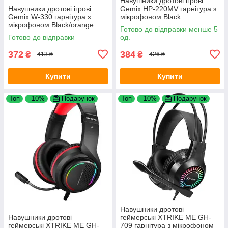
Навушники дротові ігрові
Навушники дротові ігрові
Gemix HP-220MV гарнітура з
Gemix W-330 гарнітура з
мікрофоном Black
мікрофоном Black/orange
Готово до відправки менше 5
Готово до відправки
од.
372
384
₴
₴
413 ₴
426 ₴
Купити
Купити
Топ
–10%
Подарунок
Топ
–10%
Подарунок
Навушники дротові
Навушники дротові
геймерські XTRIKE ME GH-
геймерські XTRIKE ME GH-
709 гарнітура з мікрофоном