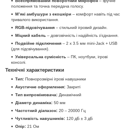
Всеспрямований поворотний мікрофон
– зручне
положення та точна передача голосу.
М’які амбушури з екошкіри
– комфорт навіть під час
тривалого використання.
RGB-підсвічування
– стильний ігровий дизайн.
Міцний кабель
– довговічність і надійність з’єднання.
Подвійне підключення
– 2 x 3.5 мм mini-Jack + USB
(для підсвічування).
Універсальна сумісність
– ПК, ноутбуки, ігрові
консолі.
Технічні характеристики
Тип:
Повнорозмірні ігрові навушники
Акустичне оформлення:
Закриті
Тип випромінювача:
Динамічний
Діаметр динаміка:
50 мм
Частотний діапазон:
20 – 20000 Гц
Чутливість навушників:
120 дБ ± 3 дБ
Опір:
21 Ом