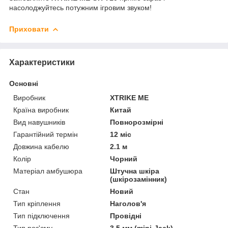
насолоджуйтесь потужним ігровим звуком!
Приховати
Характеристики
Основні
Виробник
XTRIKE ME
Країна виробник
Китай
Вид навушників
Повнорозмірні
Гарантійний термін
12 міс
Довжина кабелю
2.1 м
Колір
Чорний
Матеріал амбушюра
Штучна шкіра
(шкірозамінник)
Стан
Новий
Тип кріплення
Наголов'я
Тип підключення
Провідні
Тип роз'єму
3.5 мм (mini-Jack)