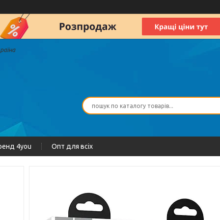
країна
ренд 4you
Опт для всіх