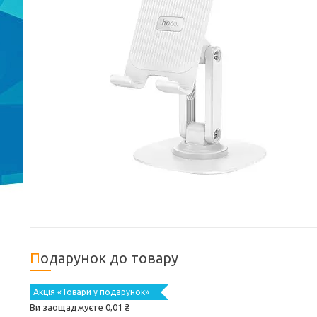
Подарунок до товару
Акція «Товари у подарунок»
Ви заощаджуєте 0,01 ₴