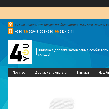
м. Біла Церква, вул. Пулюя 48Б (Матросова 48Б), Біла Церква, У
+380
(93)
309-49-00
+380
(96)
212-10-11
Швидка відправка замовлень з особистого
складу!
Про нас
Доставка та оплата
Відгуки
Наш б