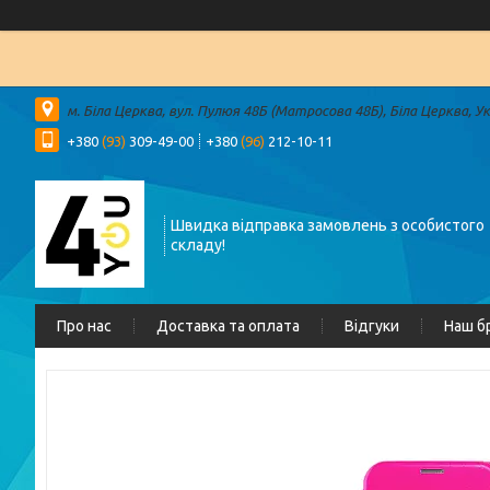
м. Біла Церква, вул. Пулюя 48Б (Матросова 48Б), Біла Церква, У
+380
(93)
309-49-00
+380
(96)
212-10-11
Швидка відправка замовлень з особистого
складу!
Про нас
Доставка та оплата
Відгуки
Наш б