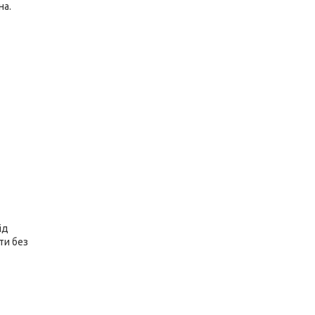
на.
ід
ти без