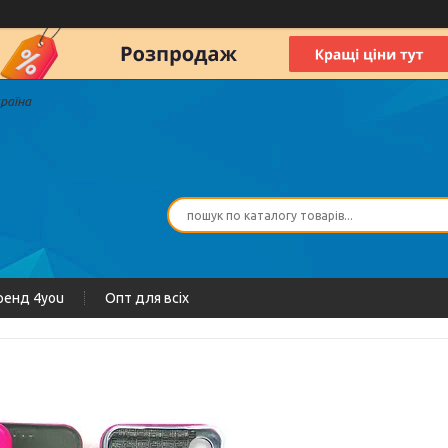
країна
ренд 4you
Опт для всіх