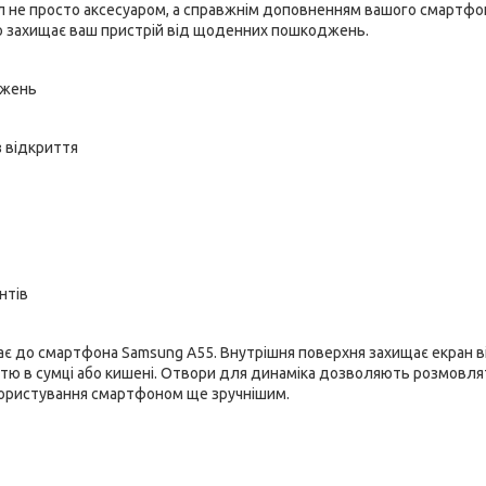
ол не просто аксесуаром, а справжнім доповненням вашого смартфо
йно захищає ваш пристрій від щоденних пошкоджень.
джень
з відкриття
нтів
є до смартфона Samsung A55. Внутрішня поверхня захищає екран в
иттю в сумці або кишені. Отвори для динаміка дозволяють розмовля
 користування смартфоном ще зручнішим.