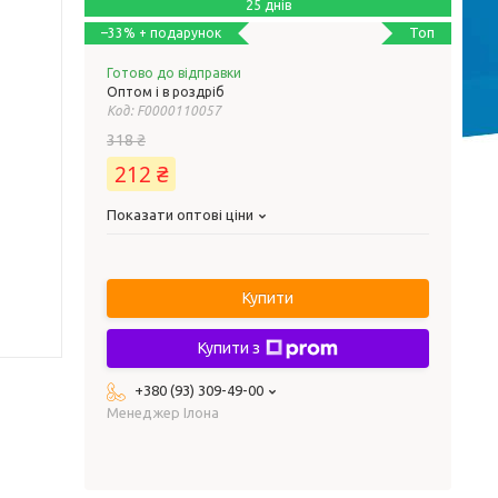
25 днів
Топ
–33%
Готово до відправки
Оптом і в роздріб
Код:
F0000110057
318 ₴
212 ₴
Показати оптові ціни
Купити
Купити з
+380 (93) 309-49-00
Менеджер Ілона