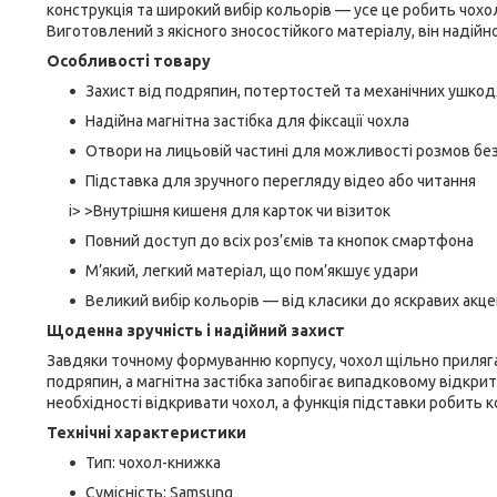
конструкція та широкий вибір кольорів — усе це робить чох
Виготовлений з якісного зносостійкого матеріалу, він наді
Особливості товару
Захист від подряпин, потертостей та механічних ушко
Надійна магнітна застібка для фіксації чохла
Отвори на лицьовій частині для можливості розмов бе
Підставка для зручного перегляду відео або читання
i> >Внутрішня кишеня для карток чи візиток
Повний доступ до всіх роз’ємів та кнопок смартфона
М’який, легкий матеріал, що пом’якшує удари
Великий вибір кольорів — від класики до яскравих акце
Щоденна зручність і надійний захист
Завдяки точному формуванню корпусу, чохол щільно приляга
подряпин, а магнітна застібка запобігає випадковому відкр
необхідності відкривати чохол, а функція підставки робить
Технічні характеристики
Тип: чохол-книжка
Сумісність: Samsung