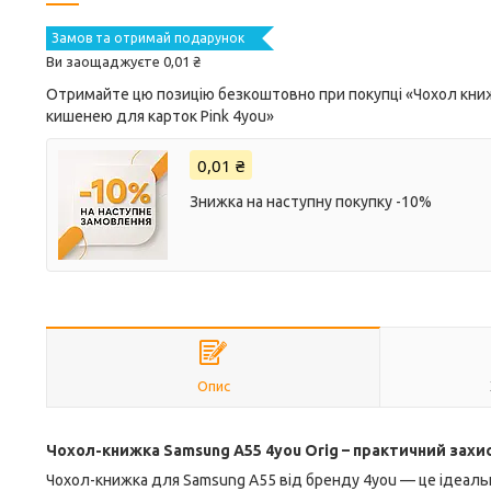
Замов та отримай подарунок
Ви заощаджуєте 0,01 ₴
Отримайте цю позицію безкоштовно при покупці «Чохол книжк
кишенею для карток Pink 4you»
0,01 ₴
Знижка на наступну покупку -10%
Опис
Чохол-книжка Samsung A55 4you Orig – практичний захис
Чохол-книжка для Samsung A55 від бренду 4you — це ідеальн