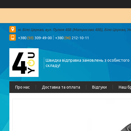
м. Біла Церква, вул. Пулюя 48Б (Матросова 48Б), Біла Церква, У
+380
(93)
309-49-00
+380
(96)
212-10-11
Швидка відправка замовлень з особистого
складу!
Про нас
Доставка та оплата
Відгуки
Наш б