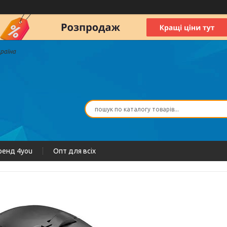
країна
ренд 4you
Опт для всіх