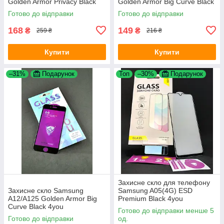
Golden Armor Privacy Black
Golden Armor Big Curve Black
4you
Готово до відправки
Готово до відправки
168
149
₴
₴
259 ₴
216 ₴
Купити
Купити
–31%
Подарунок
Топ
–30%
Подарунок
Захисне скло для телефону
Захисне скло Samsung
Samsung A05(4G) ESD
A12/A125 Golden Armor Big
Premium Black 4you
Curve Black 4you
Готово до відправки менше 5
Готово до відправки
од.