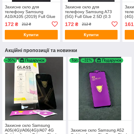
Захисне скло для
Захисне скло для
Захи
телефону Samsung
телефону Samsung A73
тел
A10/A105 (2019) Full Glue
(5G) Full Glue 2.5D (0.3
(4G)
2.5 D (0.3 mm) Black 4you
mm) Black 4you
mm) 
172
172
161
₴
₴
212 ₴
212 ₴
Купити
Купити
Акційні пропозиції та новинки
–35%
Подарунок
Топ
–31%
Подарунок
Захисне скло Samsung
A05(4G)/A06(4G)/A07 4G
Захисне скло Samsung A52