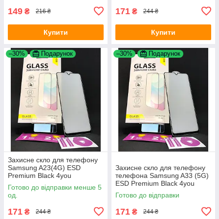
149
171
₴
₴
216 ₴
244 ₴
Купити
Купити
–30%
Подарунок
–30%
Подарунок
Захисне скло для телефону
Samsung A23(4G) ESD
Захисне скло для телефону
Premium Black 4you
телефона Samsung A33 (5G)
ESD Premium Black 4you
Готово до відправки менше 5
од.
Готово до відправки
171
171
₴
₴
244 ₴
244 ₴