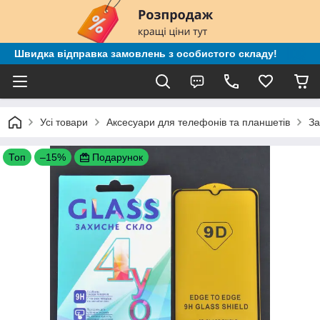
Швидка відправка замовлень з особистого складу!
Усі товари
Аксесуари для телефонів та планшетів
За
Топ
–15%
Подарунок