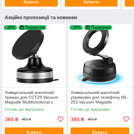
Купити
Купити
Акційні пропозиції та новинки
–20%
Подарунок
–20%
Подарунок
Універсальний магнітний
Універсальний магнітний
тримач для CCT29 Vacuum
утримувач для телефону ML-
Magsafe Multifunctional з
253 Vacuum Magsafe
вакуумною присоскою Black
Multifunctional Metal з
Готово до відправки
Готово до відправки
вакуумною присоскою Black
360
360
₴
₴
451 ₴
451 ₴
Купити
Купити