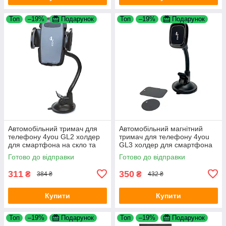
Топ
–19%
Подарунок
Топ
–19%
Подарунок
Автомобільний тримач для
Автомобільний магнітний
телефону 4you GL2 холдер
тримач для телефону 4you
для смартфона на скло та
GL3 холдер для смартфона
торпеду Black
на торпеду та скло Black
Готово до відправки
Готово до відправки
311
350
₴
₴
384 ₴
432 ₴
Купити
Купити
Топ
–19%
Подарунок
Топ
–19%
Подарунок