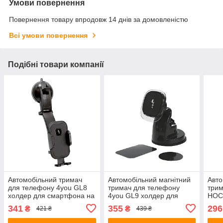
Умови повернення
Повернення товару впродовж 14 днів за домовленістю
Всі умови повернення
Подібні товари компанії
Автомобільний тримач
Автомобільний магнітний
Авто
для телефону 4you GL8
тримач для телефону
трим
холдер для смартфона на
4you GL9 холдер для
HOC
торпеду та скло Black
смартфона на торпеду та
сма
341
355
296
₴
₴
421 ₴
439 ₴
скло Black
пові