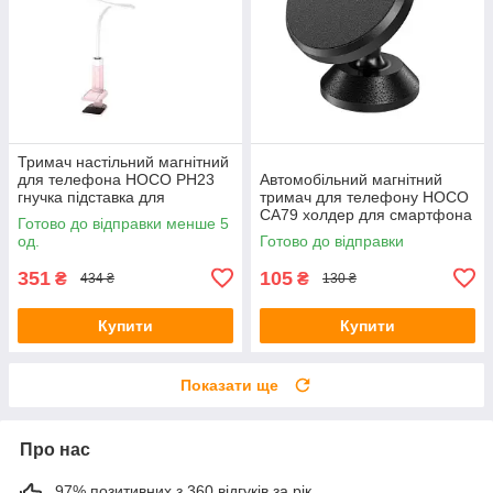
Тримач настільний магнітний
для телефона HOCO PH23
Автомобільний магнітний
гнучка підставка для
тримач для телефону HOCO
смартфона на прищіпці
CA79 холдер для смартфона
Готово до відправки менше 5
White Pink
на торпеду та скло Black
од.
Готово до відправки
351
105
₴
₴
434 ₴
130 ₴
Купити
Купити
Показати ще
Про нас
97% позитивних з 360 відгуків за рік