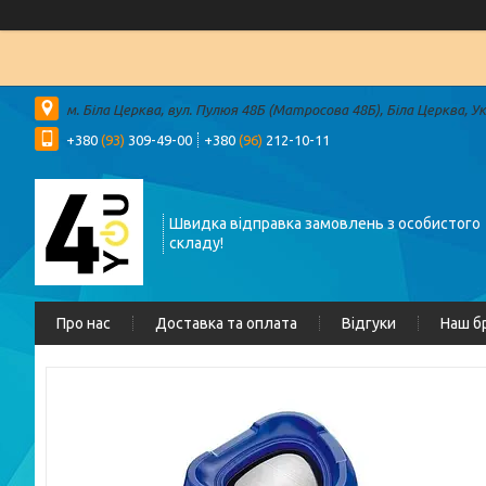
м. Біла Церква, вул. Пулюя 48Б (Матросова 48Б), Біла Церква, У
+380
(93)
309-49-00
+380
(96)
212-10-11
Швидка відправка замовлень з особистого
складу!
Про нас
Доставка та оплата
Відгуки
Наш б