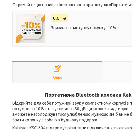
Отримайте цю позицію безкоштовно при покупці «Портативна B
0,01 ₴
Знижка на наступну покупку -10%
Опис
Портативна Bluetooth колонка Kaku
Відкрийте для себе потужний звук у компактному корпусі з 
потужності 10 Вт та чутливості 80 дБ, ця колонка відтворює ч
зможете насолоджуватися улюбленою музикою де б ви не були
брати колонку з собою в будь-яку подорож.
Kakusiga KSC-604 підтримує різні типи підключення, включаю