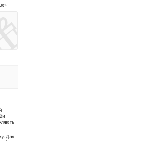
lue»
й
 Ви
воляють
ку. Для