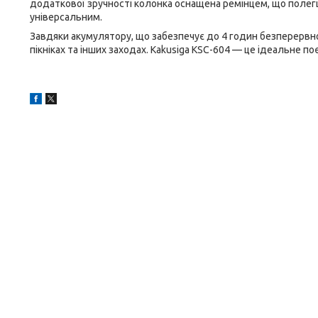
додаткової зручності колонка оснащена ремінцем, що полегшу
універсальним.
Завдяки акумулятору, що забезпечує до 4 годин безперервно
пікніках та інших заходах. Kakusiga KSC-604 — це ідеальне поє