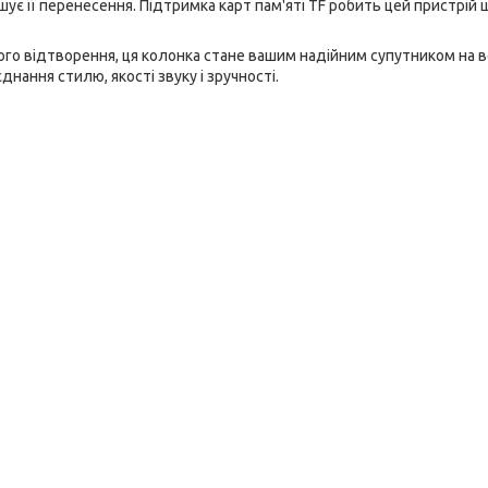
є її перенесення. Підтримка карт пам'яті TF робить цей пристрій 
го відтворення, ця колонка стане вашим надійним супутником на ве
днання стилю, якості звуку і зручності.