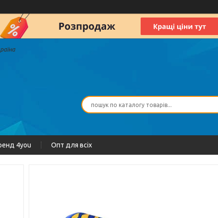
країна
ренд 4you
Опт для всіх