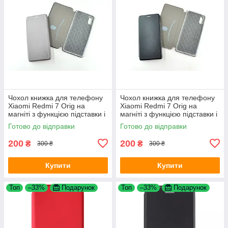
Чохол книжка для телефону
Чохол книжка для телефону
Xiaomi Redmi 7 Orig на
Xiaomi Redmi 7 Orig на
магніті з функцією підставки і
магніті з функцією підставки і
кишенею для карт Grey 4you
кишенею для карт Black 4you
Готово до відправки
Готово до відправки
200
200
₴
₴
300 ₴
300 ₴
Купити
Купити
Топ
–33%
Подарунок
Топ
–33%
Подарунок