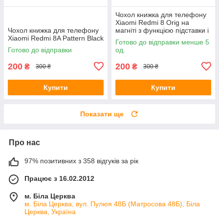
Чохол книжка для телефону
Xiaomi Redmi 8 Orig на
Чохол книжка для телефону
магніті з функцією підставки і
Xiaomi Redmi 8A Pattern Black
кишенею для карт Grey 4you
Готово до відправки менше 5
Готово до відправки
од.
200
200
₴
₴
300 ₴
300 ₴
Купити
Купити
Показати ще
Про нас
97% позитивних з 358 відгуків за рік
Працює з 16.02.2012
м. Біла Церква
м. Біла Церква, вул. Пулюя 48Б (Матросова 48Б), Біла
Церква, Україна