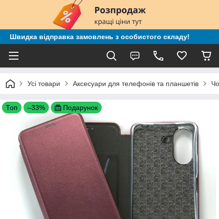
Швидка відправка замовлень з особистого складу!
Усі товари
Аксесуари для телефонів та планшетів
Чо
Топ
–33%
Подарунок