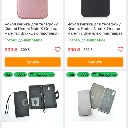
Чохол книжка для телефону
Чохол книжка для телефону
Xiaomi Redmi Note 8 Orig на
Xiaomi Redmi Note 8 Orig на
магніті з функцією підставки і
магніті з функцією підставки і
кишенею для карт Rose Gold
кишенею для карток Black
Готово до відправки
Готово до відправки
4you
4you
200
200
₴
₴
300 ₴
300 ₴
Купити
Купити
Топ
–33%
Подарунок
Топ
–33%
Подарунок