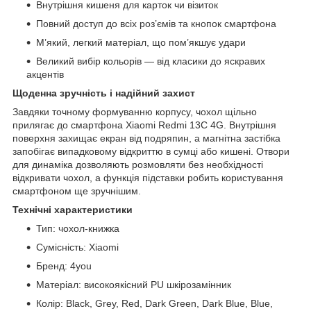
Внутрішня кишеня для карток чи візиток
Повний доступ до всіх роз’ємів та кнопок смартфона
М’який, легкий матеріал, що пом’якшує удари
Великий вибір кольорів — від класики до яскравих
акцентів
Щоденна зручність і надійний захист
Завдяки точному формуванню корпусу, чохол щільно
прилягає до смартфона Xiaomi Redmi 13C 4G. Внутрішня
поверхня захищає екран від подряпин, а магнітна застібка
запобігає випадковому відкриттю в сумці або кишені. Отвори
для динаміка дозволяють розмовляти без необхідності
відкривати чохол, а функція підставки робить користування
смартфоном ще зручнішим.
Технічні характеристики
Тип: чохол-книжка
Сумісність: Xiaomi
Бренд: 4you
Матеріал: високоякісний PU шкірозамінник
Колір: Black, Grey, Red, Dark Green, Dark Blue, Blue,