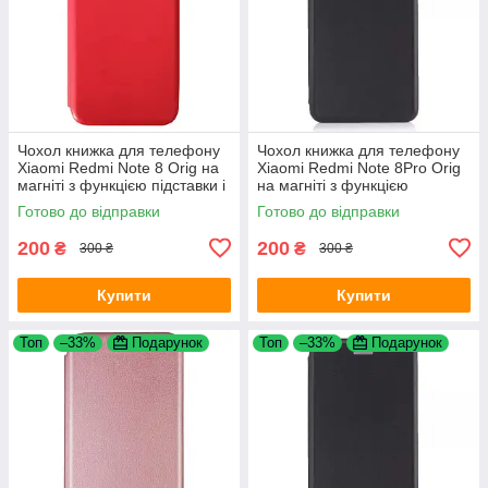
Чохол книжка для телефону
Чохол книжка для телефону
Xiaomi Redmi Note 8 Orig на
Xiaomi Redmi Note 8Pro Orig
магніті з функцією підставки і
на магніті з функцією
кишенею для карт Red 4you
підставки і кишенею для карт
Готово до відправки
Готово до відправки
Black 4you
200
200
₴
₴
300 ₴
300 ₴
Купити
Купити
Топ
–33%
Подарунок
Топ
–33%
Подарунок