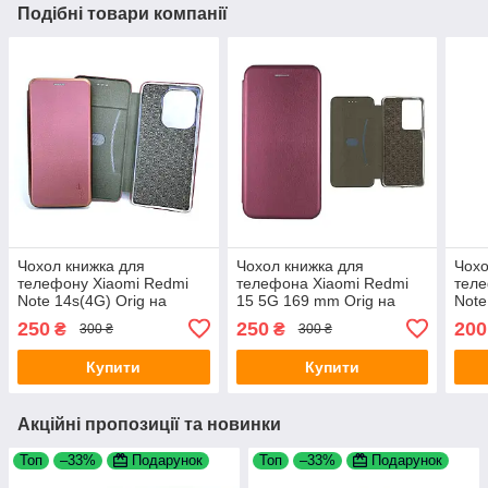
Подібні товари компанії
Чохол книжка для
Чохол книжка для
Чохо
телефону Xiaomi Redmi
телефона Xiaomi Redmi
теле
Note 14s(4G) Orig на
15 5G 169 mm Orig на
Note
магніті з функцією
магніті з функцією
магн
250
250
200
₴
₴
300 ₴
300 ₴
підставки і кишенею для
підставки та кишенею для
підс
карток Marsala 4you
карток Marsala 4you
карт
Купити
Купити
Акційні пропозиції та новинки
Топ
–33%
Подарунок
Топ
–33%
Подарунок