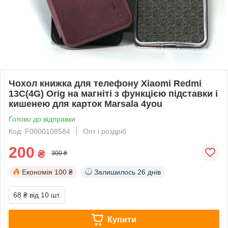
Чохол книжка для телефону Xiaomi Redmi
13C(4G) Orig на магніті з функцією підставки і
кишенею для карток Marsala 4you
Готово до відправки
Код: F0000108584
Опт і роздріб
200
₴
300 ₴
Економія
100 ₴
Залишилось
26 днів
68 ₴
від 10 шт.
Купити