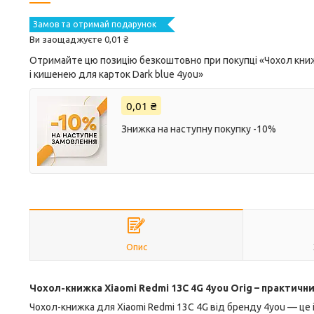
Замов та отримай подарунок
Ви заощаджуєте 0,01 ₴
Отримайте цю позицію безкоштовно при покупці «Чохол книжка
і кишенею для карток Dark blue 4you»
0,01 ₴
Знижка на наступну покупку -10%
Опис
Чохол-книжка Xiaomi Redmi 13C 4G 4you Orig – практични
Чохол-книжка для Xiaomi Redmi 13C 4G від бренду 4you — це 