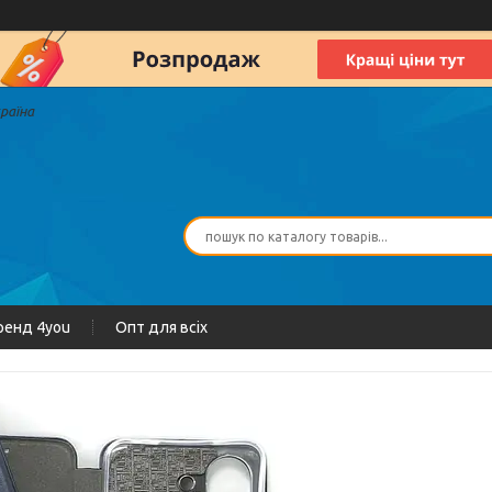
країна
ренд 4you
Опт для всіх