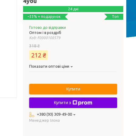
4you
24 дні
Топ
–33%
Готово до відправки
Оптом і в роздріб
Код:
F0000108579
318 ₴
212 ₴
Показати оптові ціни
Купити
Купити з
+380 (93) 309-49-00
Менеджер Ілона