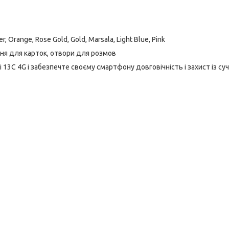
er, Orange, Rose Gold, Gold, Marsala, Light Blue, Pink
шеня для карток, отвори для розмов
13C 4G і забезпечте своєму смартфону довговічність і захист із су