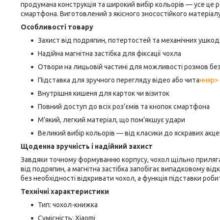
продумана конструкція та широкий вибір кольорів — усе це 
смартфона. Виготовлений з якісного зносостійкого матеріал
Особливості товару
Захист від подряпин, потертостей та механічних ушко
Надійна магнітна застібка для фіксації чохла
Отвори на лицьовій частині для можливості розмов бе
Підставка для зручного перегляду відео або чита
нняp>
Внутрішня кишеня для карток чи візиток
Повний доступ до всіх роз’ємів та кнопок смартфона
М’який, легкий матеріал, що пом’якшує удари
Великий вибір кольорів — від класики до яскравих акце
Щоденна зручність і надійний захист
Завдяки точному формуванню корпусу, чохол щільно приляга
від подряпин, а магнітна застібка запобігає випадковому в
без необхідності відкривати чохол, а функція підставки ро
Технічні характеристики
Тип: чохол-книжка
Сумісність: Xiaomi