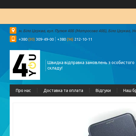
м. Біла Церква, вул. Пулюя 48Б (Матросова 48Б), Біла Церква, У
+380
(93)
309-49-00
+380
(96)
212-10-11
Швидка відправка замовлень з особистого
складу!
Про нас
Доставка та оплата
Відгуки
Наш б