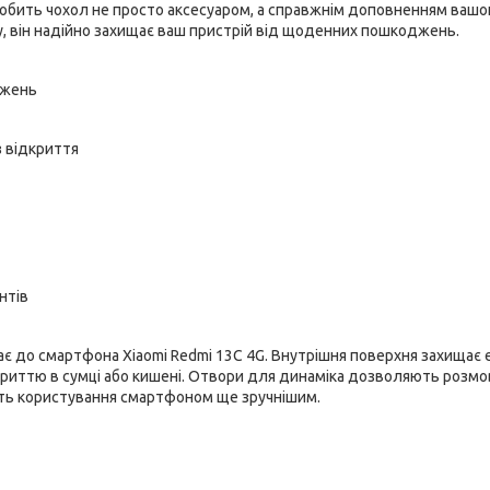
робить чохол не просто аксесуаром, а справжнім доповненням вашо
у, він надійно захищає ваш пристрій від щоденних пошкоджень.
джень
з відкриття
нтів
є до смартфона Xiaomi Redmi 13C 4G. Внутрішня поверхня захищає 
ідкриттю в сумці або кишені. Отвори для динаміка дозволяють розм
бить користування смартфоном ще зручнішим.