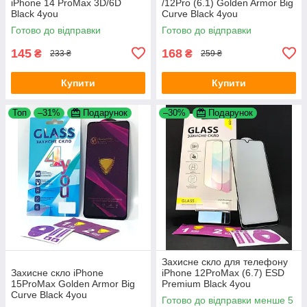
iPhone 14 ProMax 3D/6D
/12Pro (6.1) Golden Armor Big
Black 4you
Curve Black 4you
Готово до відправки
Готово до відправки
145
168
₴
₴
233 ₴
259 ₴
Купити
Купити
Топ
–31%
Подарунок
–30%
Подарунок
Захисне скло для телефону
Захисне скло iPhone
iPhone 12ProMax (6.7) ESD
15ProMax Golden Armor Big
Premium Black 4you
Curve Black 4you
Готово до відправки менше 5