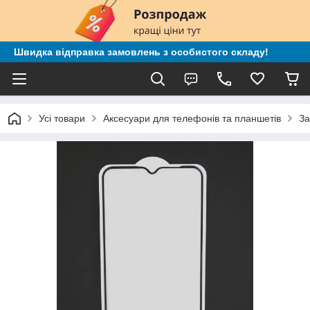
Швидка відправка замовлень з особистого складу!
Усі товари
Аксесуари для телефонів та планшетів
За