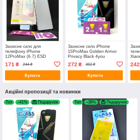
Захисне скло для
Захисне скло iPhone
Захи
телефону iPhone
15ProMax Golden Armor
тел
12ProMax (6.7) ESD
Privacy Black 4you
Xiao
Premium Black 4you
169
171
272
242
₴
₴
244 ₴
302 ₴
Blac
Купити
Купити
Акційні пропозиції та новинки
Топ
–41%
Подарунок
Топ
–38%
Подарунок