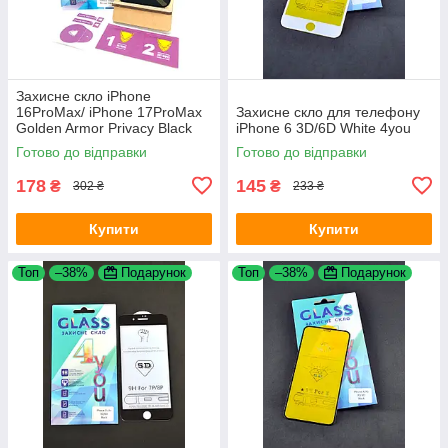
Захисне скло iPhone
16ProMax/ iPhone 17ProMax
Захисне скло для телефону
Golden Armor Privacy Black
iPhone 6 3D/6D White 4you
4you
Готово до відправки
Готово до відправки
178
145
₴
₴
302 ₴
233 ₴
Купити
Купити
Топ
–38%
Подарунок
Топ
–38%
Подарунок