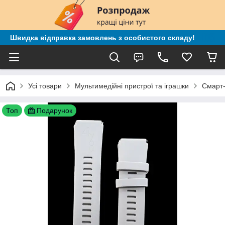
Швидка відправка замовлень з особистого складу!
Усі товари
Мультимедійні пристрої та іграшки
Смарт-
Топ
Подарунок