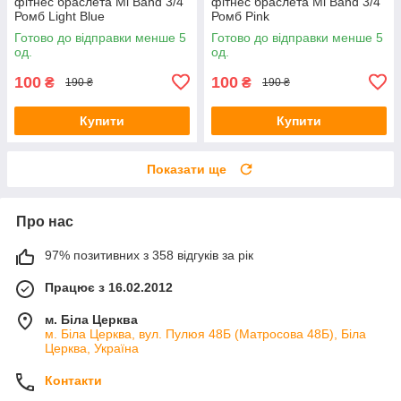
фітнес браслета Mi Band 3/4
фітнес браслета Mi Band 3/4
Ромб Light Blue
Ромб Pink
Готово до відправки менше 5
Готово до відправки менше 5
од.
од.
100
100
₴
₴
190 ₴
190 ₴
Купити
Купити
Показати ще
Про нас
97% позитивних з 358 відгуків за рік
Працює з 16.02.2012
м. Біла Церква
м. Біла Церква, вул. Пулюя 48Б (Матросова 48Б), Біла
Церква, Україна
Контакти