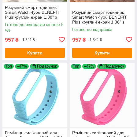
Розумний смарт годинник
Smart Watch 4you BENEFIT
Розумний смарт годинник
Plus круглий екран 1.38" з
Smart Watch 4you BENEFIT
функцією дзвінків перегляд
Plus круглий екран 1.38" з
Готово до відправки менше 5
повідомлень Black
функцією дзвінків перегляд
од.
Готово до відправки
повідомлень Pink Sand
957
957
₴
₴
1 841 ₴
1 841 ₴
Купити
Купити
Топ
–47%
Подарунок
Топ
–47%
Подарунок
Ремінець силіконовий для
Ремінець силіконовий для