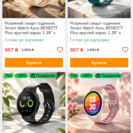
Розумний смарт годинник
Розумний смарт годинник
Smart Watch 4you BENEFIT
Smart Watch 4you BENEFIT
Plus круглий екран 1.38" з
Plus круглий екран 1.38" з
функцією дзвінків перегляд
функцією дзвінків перегляд
Готово до відправки
Готово до відправки
повідомлень Rose Gold
повідомлень Marine Green
957
957
₴
₴
1 841 ₴
1 841 ₴
Купити
Купити
Топ
–48%
Подарунок
Топ
–48%
Подарунок