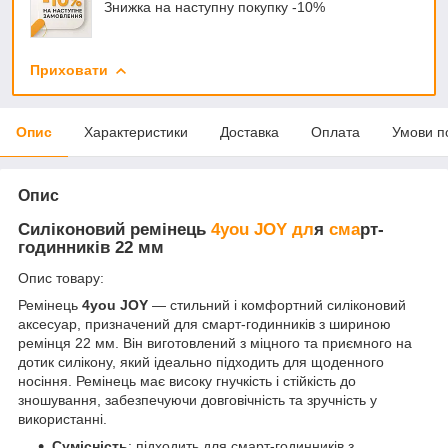
Знижка на наступну покупку -10%
Приховати
Опис
Характеристики
Доставка
Оплата
Умови п
Опис
Силіконовий ремінець
4you JOY дл
я
сма
рт-
годинників 22 мм
Опис товару:
Ремінець
4you JOY
— стильний і комфортний силіконовий
аксесуар, призначений для смарт-годинників з шириною
ремінця 22 мм. Він виготовлений з міцного та приємного на
дотик силікону, який ідеально підходить для щоденного
носіння. Ремінець має високу гнучкість і стійкість до
зношування, забезпечуючи довговічність та зручність у
використанні.
Сумісність
: підходить для смарт-годинників з