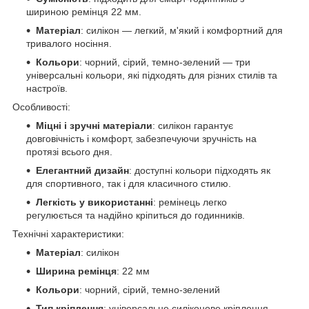
шириною ремінця 22 мм.
Матеріал
: силікон — легкий, м'який і комфортний для
тривалого носіння.
Кольори
: чорний, сірий, темно-зелений — три
універсальні кольори, які підходять для різних стилів та
настроїв.
Особливості:
Міцні і зручні матеріали
: силікон гарантує
довговічність і комфорт, забезпечуючи зручність на
протязі всього дня.
Елегантний дизайн
: доступні кольори підходять як
для спортивного, так і для класичного стилю.
Легкість у використанні
: ремінець легко
регулюється та надійно кріпиться до годинників.
Технічні характеристики:
Матеріал
: силікон
Ширина ремінця
: 22 мм
Кольори
: чорний, сірий, темно-зелений
Тип кріплення
: універсальне силіконове кріплення