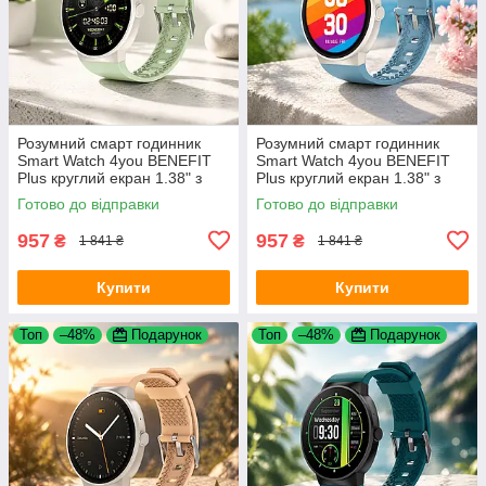
Розумний смарт годинник
Розумний смарт годинник
Smart Watch 4you BENEFIT
Smart Watch 4you BENEFIT
Plus круглий екран 1.38" з
Plus круглий екран 1.38" з
функцією дзвінків перегляд
функцією дзвінків перегляд
Готово до відправки
Готово до відправки
повідомлень Mint
повідомлень Ocean
957
957
₴
₴
1 841 ₴
1 841 ₴
Купити
Купити
Топ
–48%
Подарунок
Топ
–48%
Подарунок