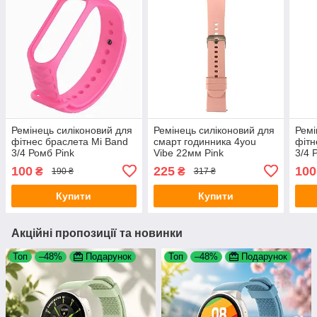
Ремінець силіконовий для
Ремінець силіконовий для
Ремі
фітнес браслета Mi Band
смарт годинника 4you
фітн
3/4 Ромб Pink
Vibe 22мм Pink
3/4 
100
225
100
₴
₴
190 ₴
317 ₴
Купити
Купити
Акційні пропозиції та новинки
Топ
–48%
Подарунок
Топ
–48%
Подарунок