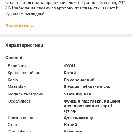
Оберіть стильний та практичний чохол 4you для Samsung A14
4G і забезпечте своєму смартфону довговічність і захист із
сучасним виглядом!
Приховати
Характеристики
Основні
Виробник
4YOU
Країна виробник
Китай
Колір
Помаранчевий
Матеріал
Штучна шкіра+силікон
Модель телефону
Samsung A14
Особливості
Функція підставки, Кишеня
для пластикових карт і
купюр
Призначення
Для телефону
Стан
Новий
Сумісність з
Samsung