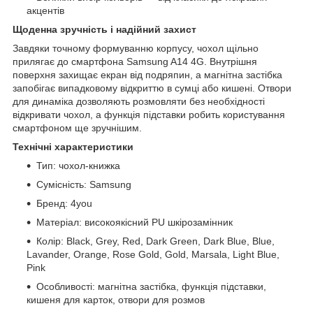
акцентів
Щоденна зручність і надійний захист
Завдяки точному формуванню корпусу, чохол щільно
прилягає до смартфона Samsung A14 4G. Внутрішня
поверхня захищає екран від подряпин, а магнітна застібка
запобігає випадковому відкриттю в сумці або кишені. Отвори
для динаміка дозволяють розмовляти без необхідності
відкривати чохол, а функція підставки робить користування
смартфоном ще зручнішим.
Технічні характеристики
Тип: чохол-книжка
Сумісність: Samsung
Бренд: 4you
Матеріал: високоякісний PU шкірозамінник
Колір: Black, Grey, Red, Dark Green, Dark Blue, Blue,
Lavander, Orange, Rose Gold, Gold, Marsala, Light Blue,
Pink
Особливості: магнітна застібка, функція підставки,
кишеня для карток, отвори для розмов