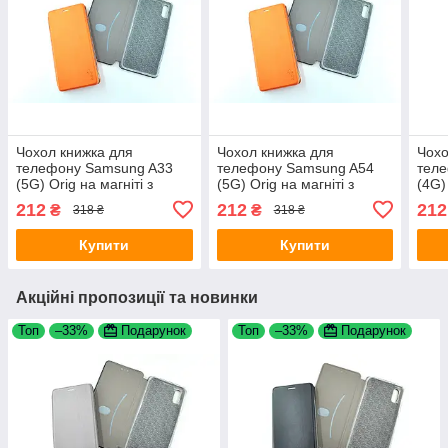
Чохол книжка для
Чохол книжка для
Чохо
телефону Samsung A33
телефону Samsung A54
тел
(5G) Orig на магніті з
(5G) Orig на магніті з
(4G)
функцією підставки і
функцією підставки і
функ
212
212
212
₴
₴
318 ₴
318 ₴
кишенею для карток
кишенею для карток
кише
Orange 4you
Orange 4you
Oran
Купити
Купити
Акційні пропозиції та новинки
Топ
–33%
Подарунок
Топ
–33%
Подарунок