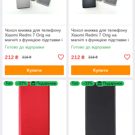
Чохол книжка для телефону
Чохол книжка для телефону
Xiaomi Redmi 7 Orig на
Xiaomi Redmi 7 Orig на
магніті з функцією підставки і
магніті з функцією підставки і
кишенею для карт Grey 4you
кишенею для карт Black 4you
Готово до відправки
Готово до відправки
212
212
₴
₴
318 ₴
318 ₴
Купити
Купити
Топ
–33%
Подарунок
Топ
–33%
Подарунок