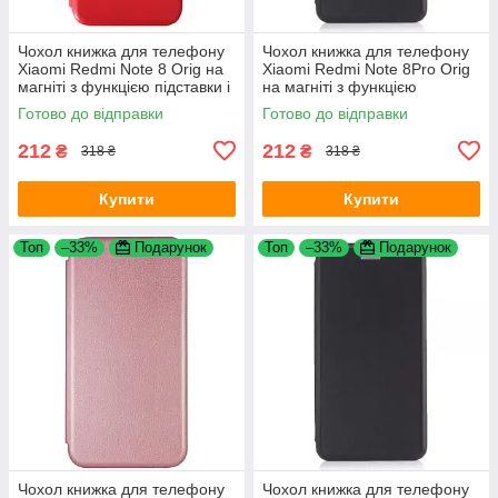
Чохол книжка для телефону
Чохол книжка для телефону
Xiaomi Redmi Note 8 Orig на
Xiaomi Redmi Note 8Pro Orig
магніті з функцією підставки і
на магніті з функцією
кишенею для карт Red 4you
підставки і кишенею для карт
Готово до відправки
Готово до відправки
Black 4you
212
212
₴
₴
318 ₴
318 ₴
Купити
Купити
Топ
–33%
Подарунок
Топ
–33%
Подарунок
Чохол книжка для телефону
Чохол книжка для телефону