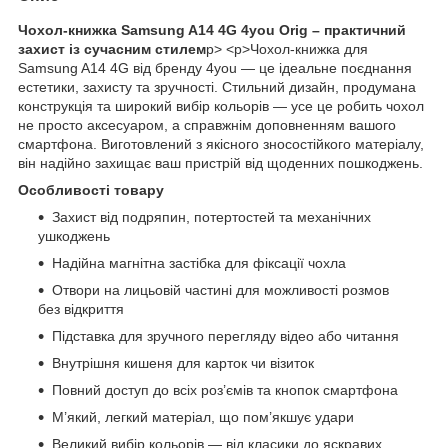
Чохол-книжка Samsung A14 4G 4you Orig – практичний
захист із сучасним стилем
p> <p>Чохол-книжка для
Samsung A14 4G від бренду 4you — це ідеальне поєднання
естетики, захисту та зручності. Стильний дизайн, продумана
конструкція та широкий вибір кольорів — усе це робить чохол
не просто аксесуаром, а справжнім доповненням вашого
смартфона. Виготовлений з якісного зносостійкого матеріалу,
він надійно захищає ваш пристрій від щоденних пошкоджень.
Особливості товару
Захист від подряпин, потертостей та механічних
ушкоджень
Надійна магнітна застібка для фіксації чохла
Отвори на лицьовій частині для можливості розмов
без відкриття
Підставка для зручного перегляду відео або читання
Внутрішня кишеня для карток чи візиток
Повний доступ до всіх роз’ємів та кнопок смартфона
М’який, легкий матеріал, що пом’якшує удари
Великий вибір кольорів — від класики до яскравих