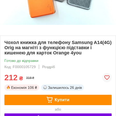
Чохол книжка для телефону Samsung A14(4G)
Orig на магніті з функцією підставки і
кишенею для карток Orange 4you
Готово до відправки
Код: F0000105729
Роздріб
212
₴
318 ₴
Економія
106 ₴
Залишилось
26 днів
Купити
або