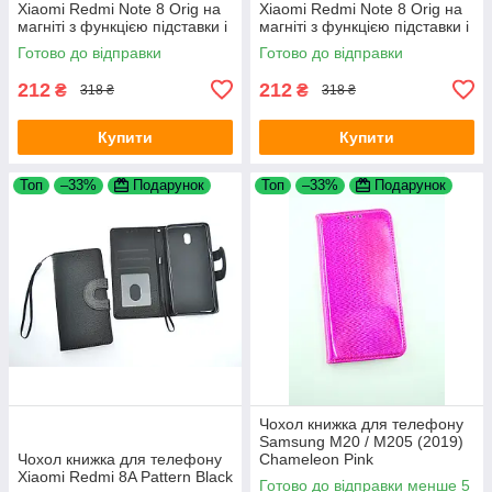
Xiaomi Redmi Note 8 Orig на
Xiaomi Redmi Note 8 Orig на
магніті з функцією підставки і
магніті з функцією підставки і
кишенею для карт Rose Gold
кишенею для карток Black
Готово до відправки
Готово до відправки
4you
4you
212
212
₴
₴
318 ₴
318 ₴
Купити
Купити
Топ
–33%
Подарунок
Топ
–33%
Подарунок
Чохол книжка для телефону
Samsung M20 / M205 (2019)
Чохол книжка для телефону
Chameleon Pink
Xiaomi Redmi 8A Pattern Black
Готово до відправки менше 5