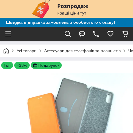
Швидка відправка замовлень з особистого складу!
Усі товари
Аксесуари для телефонів та планшетів
Чо
Топ
–33%
Подарунок