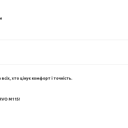
и
всіх, хто цінує комфорт і точність.
ARVO M115!