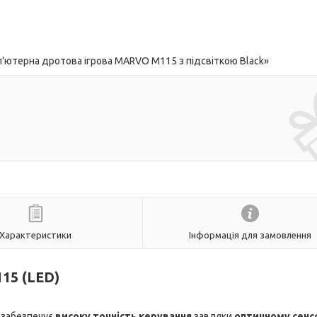
'ютерна дротова ігрова MARVO M115 з підсвіткою Black»
Характеристики
Інформація для замовлення
15 (LED)
о забезпечує
високу точність керування
завдяки
оптичному сенс