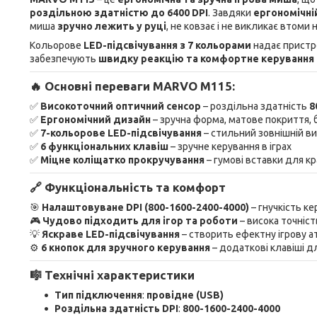
роздільною здатністю до 6400 DPI
. Завдяки
ергономічні
миша
зручно лежить у руці
, не ковзає і не викликає втоми 
Кольорове
LED-підсвічування з 7 кольорами
надає прист
забезпечують
швидку реакцію та комфортне керування в
🔥 Основні переваги MARVO M115:
✅
Високоточний оптичний сенсор
– роздільна здатність
8
✅
Ергономічний дизайн
– зручна форма, матове покриття, 
✅
7-кольорове LED-підсвічування
– стильний зовнішній в
✅
6 функціональних клавіш
– зручне керування в іграх
✅
Міцне коліщатко прокручування
– гумові вставки для к
🔗 Функціональність та комфорт
🎯
Налаштовуване DPI (800-1600-2400-4000)
– гнучкість к
🎮
Чудово підходить для ігор та роботи
– висока точніст
💡
Яскраве LED-підсвічування
– створить ефектну ігрову 
⚙️
6 кнопок для зручного керування
– додаткові клавіші 
🎼 Технічні характеристики
Тип підключення
:
провідне (USB)
Роздільна здатність DPI
:
800-1600-2400-4000