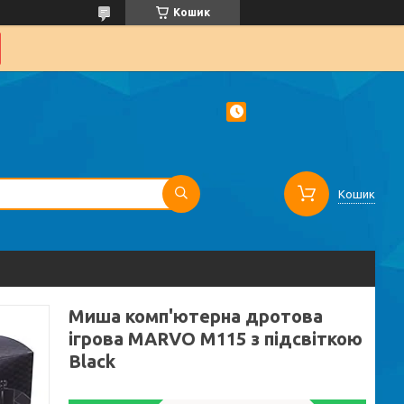
Кошик
Кошик
Миша комп'ютерна дротова
ігрова MARVO M115 з підсвіткою
Black