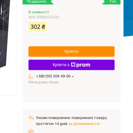
Топ
Подарунок
В наявності
Код:
F0000105833
302 ₴
Купити
Купити з
+380 (93) 309-49-00
Менеджер Ілона
повернення товару
протягом 14 днів
за домовленістю