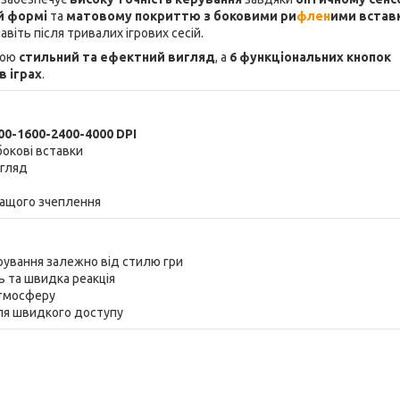
й формі
та
матовому покриттю з боковими ри
флен
ими встав
навіть після тривалих ігрових сесій.
рою
стильний та ефектний вигляд
, а
6 функціональних кнопок
 іграх
.
00-1600-2400-4000 DPI
бокові вставки
игляд
ращого зчеплення
ерування залежно від стилю гри
ь та швидка реакція
атмосферу
для швидкого доступу