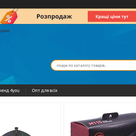
країна
ренд 4you
Опт для всіх