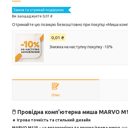
Замов та отримай подарунок
Ви заощаджуєте 0,01 ₴
Отримайте цю позицію безкоштовно при покупці «Миша комп
0,01 ₴
Знижка на наступну покупку -10%
Опис
🖱️ Провідна комп’ютерна миша MARVO M1
🔹 Ігрова точність та стильний дизайн
MARVO M115
– це
ергономічна та зручна ігрова миша
, щ