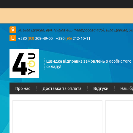
м. Біла Церква, вул. Пулюя 48Б (Матросова 48Б), Біла Церква, У
+380
(93)
309-49-00
+380
(96)
212-10-11
Швидка відправка замовлень з особистого
складу!
Про нас
Доставка та оплата
Відгуки
Наш б