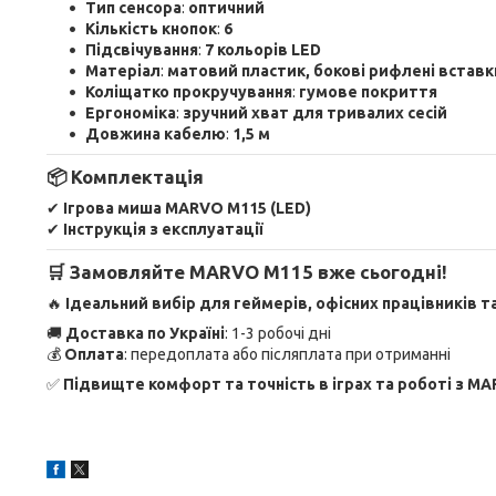
Тип сенсора
:
оптичний
Кількість кнопок
:
6
Підсвічування
:
7 кольорів LED
Матеріал
:
матовий пластик, бокові рифлені вставк
Коліщатко прокручування
:
гумове покриття
Ергономіка
:
зручний хват для тривалих сесій
Довжина кабелю
:
1,5 м
📦 Комплектація
✔
Ігрова миша MARVO M115 (LED)
✔
Інструкція з експлуатації
🛒 Замовляйте MARVO M115 вже сьогодні!
🔥
Ідеальний вибір для геймерів, офісних працівників та 
🚚
Доставка по Україні
: 1-3 робочі дні
💰
Оплата
: передоплата або післяплата при отриманні
✅
Підвищте комфорт та точність в іграх та роботі з M