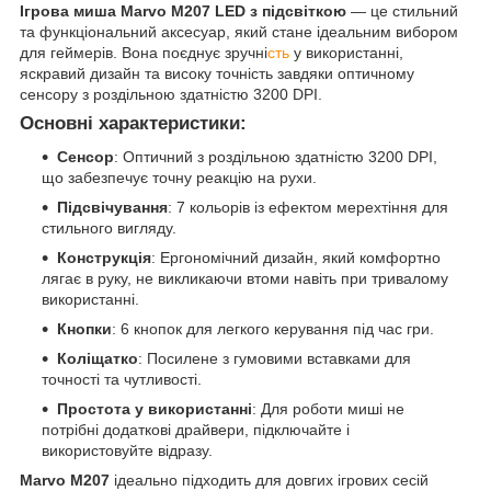
Ігрова миша Marvo M207 LED з підсвіткою
— це стильний
та функціональний аксесуар, який стане ідеальним вибором
для геймерів. Вона поєднує зручні
сть
у використанні,
яскравий дизайн та високу точність завдяки оптичному
сенсору з роздільною здатністю 3200 DPI.
Основні характеристики:
Сенсор
: Оптичний з роздільною здатністю 3200 DPI,
що забезпечує точну реакцію на рухи.
Підсвічування
: 7 кольорів із ефектом мерехтіння для
стильного вигляду.
Конструкція
: Ергономічний дизайн, який комфортно
лягає в руку, не викликаючи втоми навіть при тривалому
використанні.
Кнопки
: 6 кнопок для легкого керування під час гри.
Коліщатко
: Посилене з гумовими вставками для
точності та чутливості.
Простота у використанні
: Для роботи миші не
потрібні додаткові драйвери, підключайте і
використовуйте відразу.
Marvo M207
ідеально підходить для довгих ігрових сесій