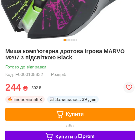
Миша комп'ютерна дротова ігрова MARVO
M207 з підсвіткою Black
Готово до відправки
Код: F0000105832
Роздріб
244
₴
302 ₴
Економія
58 ₴
Залишилось
39 днів
Купити
або
Купити з