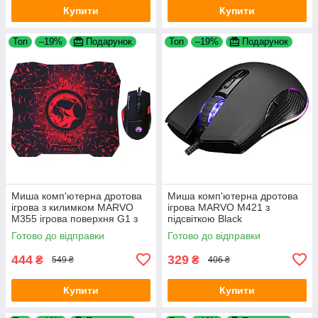
Купити
Купити
Топ
–19%
Подарунок
Топ
–19%
Подарунок
Миша комп'ютерна дротова
Миша комп'ютерна дротова
ігрова з килимком MARVO
ігрова MARVO M421 з
M355 ігрова поверхня G1 з
підсвіткою Black
підсвіткою Black
Готово до відправки
Готово до відправки
444
329
₴
₴
549 ₴
406 ₴
Купити
Купити