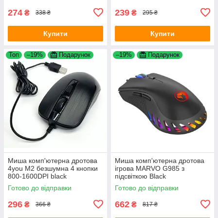
274
239
₴
₴
338 ₴
295 ₴
Купити
Купити
Топ
–19%
Подарунок
–19%
Подарунок
Миша комп'ютерна дротова
Миша комп'ютерна дротова
4you M2 безшумна 4 кнопки
ігрова MARVO G985 з
800-1600DPI black
підсвіткою Black
Готово до відправки
Готово до відправки
296
662
₴
₴
366 ₴
817 ₴