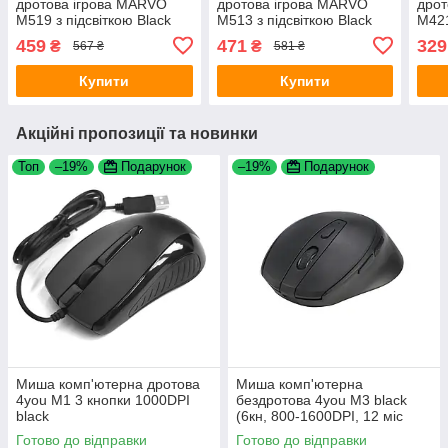
дротова ігрова MARVO
дротова ігрова MARVO
дрот
M519 з підсвіткою Black
M513 з підсвіткою Black
M421
459
471
329
₴
₴
567 ₴
581 ₴
Купити
Купити
Акційні пропозиції та новинки
Топ
–19%
Подарунок
–19%
Подарунок
Миша комп'ютерна дротова
Миша комп'ютерна
4you M1 3 кнопки 1000DPI
бездротова 4you M3 black
black
(6кн, 800-1600DPI, 12 міс
гарантія)
Готово до відправки
Готово до відправки