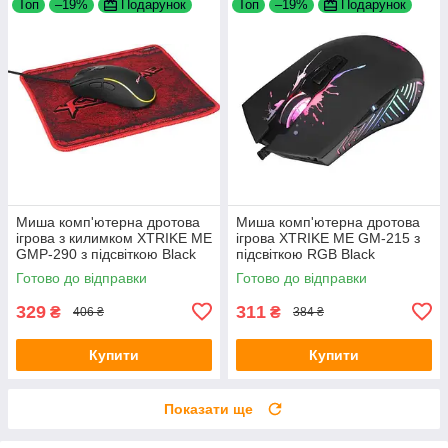
Топ
–19%
Подарунок
Топ
–19%
Подарунок
Миша комп'ютерна дротова
Миша комп'ютерна дротова
ігрова з килимком XTRIKE ME
ігрова XTRIKE ME GM-215 з
GMP-290 з підсвіткою Black
підсвіткою RGB Black
Готово до відправки
Готово до відправки
329
311
₴
₴
406 ₴
384 ₴
Купити
Купити
Показати ще