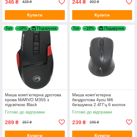
346
244
₴
₴
428 ₴
302 ₴
Купити
Купити
Топ
–19%
Подарунок
Топ
–19%
Подарунок
Миша комп'ютерна дротова
Миша комп'ютерна
ігрова MARVO M355 з
бездротова 4you M6
підсвіткою Black
безшумна 2.4ГГц 6 кнопок
800-1600DPI Black
Готово до відправки
Готово до відправки
289
239
₴
₴
357 ₴
295 ₴
Купити
Купити