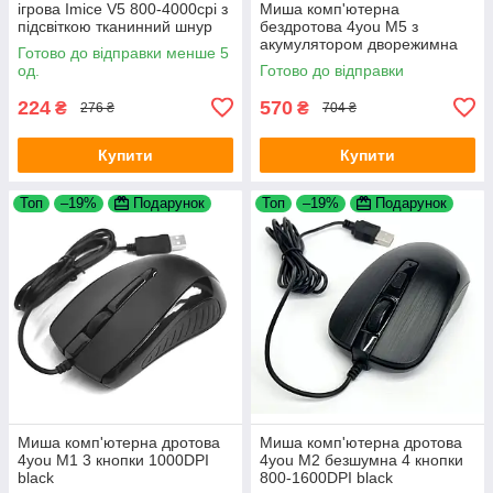
ігрова Imice V5 800-4000сpi з
Миша комп'ютерна
підсвіткою тканинний шнур
бездротова 4you M5 з
Black
акумулятором дворежимна
Готово до відправки менше 5
Bluetooth 2.4G 4 кнопки Black
од.
Готово до відправки
224
570
₴
₴
276 ₴
704 ₴
Купити
Купити
Топ
–19%
Подарунок
Топ
–19%
Подарунок
Миша комп'ютерна дротова
Миша комп'ютерна дротова
4you M1 3 кнопки 1000DPI
4you M2 безшумна 4 кнопки
black
800-1600DPI black