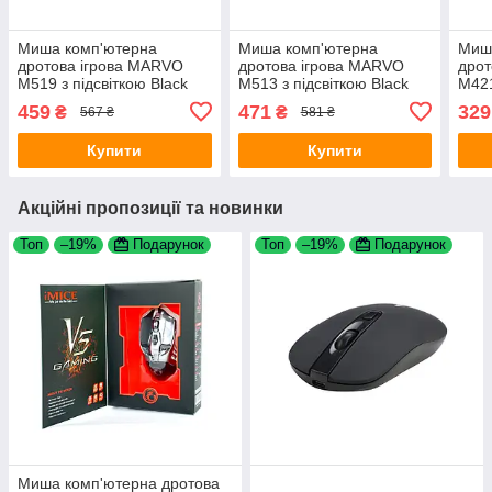
Миша комп'ютерна
Миша комп'ютерна
Миш
дротова ігрова MARVO
дротова ігрова MARVO
дрот
M519 з підсвіткою Black
M513 з підсвіткою Black
M421
459
471
329
₴
₴
567 ₴
581 ₴
Купити
Купити
Акційні пропозиції та новинки
Топ
–19%
Подарунок
Топ
–19%
Подарунок
Миша комп'ютерна дротова