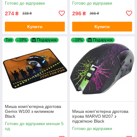
Готово до відправки
Готово до відправки
274
296
₴
₴
338 ₴
366 ₴
Купити
Купити
Топ
–19%
Подарунок
–19%
Подарунок
Миша комп'ютерна дротова
Gemix W100 з килимком
Миша комп'ютерна дротова
Black
ігрова MARVO M207 з
підсвіткою Black
Готово до відправки менше 5
од.
Готово до відправки