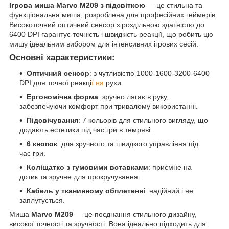
Ігрова миша Marvo M209 з підсвіткою
— це стильна та
функціональна миша, розроблена для професійних геймерів.
Високоточний оптичний сенсор з роздільною здатністю до
6400 DPI гарантує точність і швидкість реакції, що робить цю
мишу ідеальним вибором для інтенсивних ігрових сесій.
Основні характеристики:
Оптичний сенсор
: з чутливістю 1000-1600-3200-6400
DPI для точної реакці
ї на
рухи.
Ергономічна форма
: зручно лягає в руку,
забезпечуючи комфорт при тривалому використанні.
Підсвічування
: 7 кольорів для стильного вигляду, що
додають естетики під час гри в темряві.
6 кнопок
: для зручного та швидкого управління під
час гри.
Коліщатко з гумовими вставками
: приємне на
дотик та зручне для прокручування.
Кабель у тканинному обплетенні
: надійний і не
заплутується.
Миша
Marvo M209
— це поєднання стильного дизайну,
високої точності та зручності. Вона ідеально підходить для