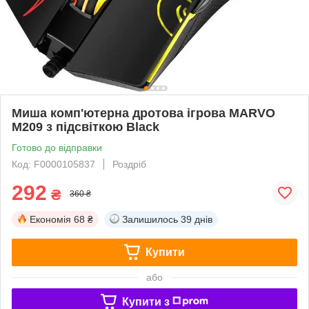
Миша комп'ютерна дротова ігрова MARVO
M209 з підсвіткою Black
Готово до відправки
Код: F0000105837
Роздріб
292
₴
360 ₴
Економія
68 ₴
Залишилось
39 днів
Купити
або
Купити з