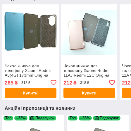
Чохол книжка для
Чохол книжка для
Чохо
телефону Xiaomi Redmi
телефону Xiaomi Redmi
теле
A5(4G) 173mm Orig на
11A / Redmi 12C Orig на
11A 
магніті з функцією
магніті з функцією
магн
265
212
212
₴
₴
318 ₴
318 ₴
підставки і кишенею для
підставки і кишенею для
підс
карток Light blue 4you
карток Rose gold 4you
карт
Купити
Купити
Акційні пропозиції та новинки
Топ
–33%
Подарунок
Топ
–33%
Подарунок