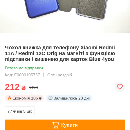
Чохол книжка для телефону Xiaomi Redmi
11A / Redmi 12C Orig на магніті з функцією
підставки і кишенею для карток Blue 4you
Готово до відправки
Код: F0000105757
Опт і роздріб
212
₴
318 ₴
Економія
106 ₴
Залишилось
23 дні
77 ₴
від 5 шт.
Купити