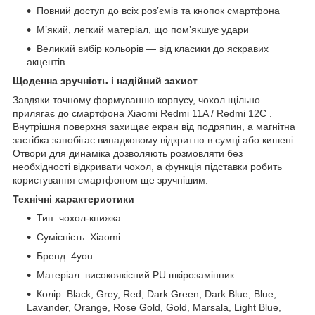
Повний доступ до всіх роз’ємів та кнопок смартфона
М’який, легкий матеріал, що пом’якшує удари
Великий вибір кольорів — від класики до яскравих
акцентів
Щоденна зручність і надійний захист
Завдяки точному формуванню корпусу, чохол щільно
прилягає до смартфона Xiaomi Redmi 11A / Redmi 12C .
Внутрішня поверхня захищає екран від подряпин, а магнітна
застібка запобігає випадковому відкриттю в сумці або кишені.
Отвори для динаміка дозволяють розмовляти без
необхідності відкривати чохол, а функція підставки робить
користування смартфоном ще зручнішим.
Технічні характеристики
Тип: чохол-книжка
Сумісність: Xiaomi
Бренд: 4you
Матеріал: високоякісний PU шкірозамінник
Колір: Black, Grey, Red, Dark Green, Dark Blue, Blue,
Lavander, Orange, Rose Gold, Gold, Marsala, Light Blue,