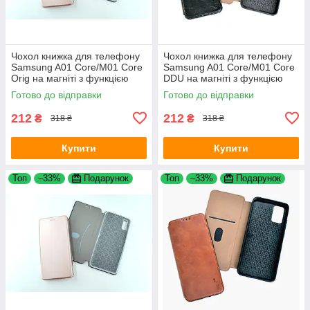
Чохол книжка для телефону
Чохол книжка для телефону
Samsung A01 Core/M01 Core
Samsung A01 Core/M01 Core
Orig на магніті з функцією
DDU на магніті з функцією
підставки і кишенею для
підставки і кишенею для
Готово до відправки
Готово до відправки
карток Rose Gold 4you
карток Black (PU Шкіра)
212
212
₴
₴
318 ₴
318 ₴
Купити
Купити
Топ
–33%
Подарунок
Топ
–33%
Подарунок