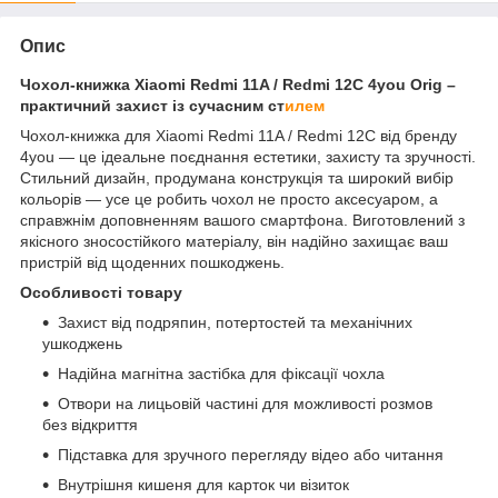
Опис
Чохол-книжка Xiaomi Redmi 11A / Redmi 12C 4you Orig –
практичний захист із сучасним ст
илем
Чохол-книжка для Xiaomi Redmi 11A / Redmi 12C від бренду
4you — це ідеальне поєднання естетики, захисту та зручності.
Стильний дизайн, продумана конструкція та широкий вибір
кольорів — усе це робить чохол не просто аксесуаром, а
справжнім доповненням вашого смартфона. Виготовлений з
якісного зносостійкого матеріалу, він надійно захищає ваш
пристрій від щоденних пошкоджень.
Особливості товару
Захист від подряпин, потертостей та механічних
ушкоджень
Надійна магнітна застібка для фіксації чохла
Отвори на лицьовій частині для можливості розмов
без відкриття
Підставка для зручного перегляду відео або читання
Внутрішня кишеня для карток чи візиток