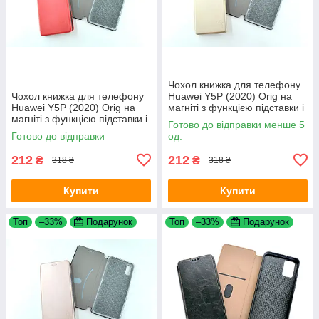
Чохол книжка для телефону
Чохол книжка для телефону
Huawei Y5P (2020) Orig на
Huawei Y5P (2020) Orig на
магніті з функцією підставки і
магніті з функцією підставки і
кишенею для карток Gold
Готово до відправки менше 5
кишенею для карток Red
4you
Готово до відправки
од.
4you
212
212
₴
₴
318 ₴
318 ₴
Купити
Купити
Топ
–33%
Подарунок
Топ
–33%
Подарунок