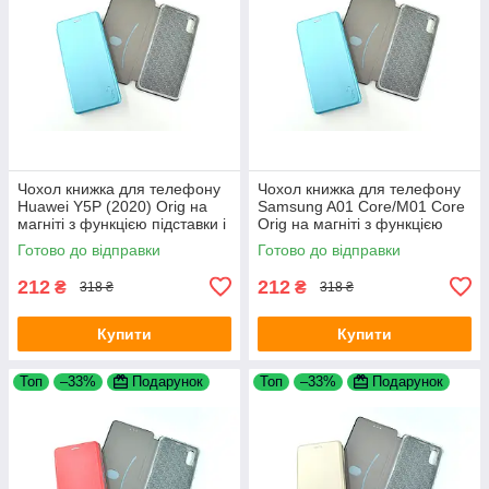
Чохол книжка для телефону
Чохол книжка для телефону
Huawei Y5P (2020) Orig на
Samsung A01 Core/M01 Core
магніті з функцією підставки і
Orig на магніті з функцією
кишенею для карт Light blue
підставки і кишенею для
Готово до відправки
Готово до відправки
4you
карток Light blue 4you
212
212
₴
₴
318 ₴
318 ₴
Купити
Купити
Топ
–33%
Подарунок
Топ
–33%
Подарунок