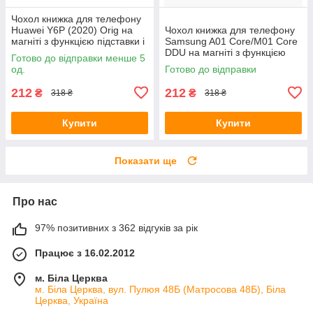
Чохол книжка для телефону
Huawei Y6P (2020) Orig на
Чохол книжка для телефону
магніті з функцією підставки і
Samsung A01 Core/M01 Core
кишенею для карток Rose
DDU на магніті з функцією
Готово до відправки менше 5
Gold 4you
підставки і кишенею для
од.
Готово до відправки
карток Dark Brown (PU Шкіра)
212
212
₴
₴
318 ₴
318 ₴
Купити
Купити
Показати ще
Про нас
97% позитивних з 362 відгуків за рік
Працює з 16.02.2012
м. Біла Церква
м. Біла Церква, вул. Пулюя 48Б (Матросова 48Б), Біла
Церква, Україна