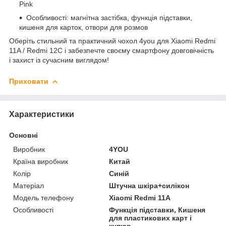
Pink
Особливості: магнітна застібка, функція підставки,
кишеня для карток, отвори для розмов
Оберіть стильний та практичний чохол 4you для Xiaomi Redmi
11A / Redmi 12C і забезпечте своєму смартфону довговічність
і захист із сучасним виглядом!
Приховати
Характеристики
Основні
Виробник
4YOU
Країна виробник
Китай
Колір
Синій
Матеріал
Штучна шкіра+силікон
Модель телефону
Xiaomi Redmi 11A
Особливості
Функція підставки, Кишеня
для пластикових карт і
купюр