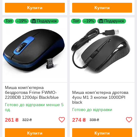
Купити
Купити
Топ
–19%
Подарунок
Топ
–19%
Подарунок
Миша комп'ютерна
бездротова Frime FWMO-
Миша комп'ютерна дротова
220BDB 1200dpi Black/blue
4you M1 3 кнопки 1000DPI
black
Готово до відправки менше 5
од.
Готово до відправки
261
274
₴
₴
322 ₴
338 ₴
Купити
Купити