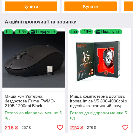
Купити
Купити
Акційні пропозиції та новинки
Топ
–19%
Подарунок
Топ
–19%
Подарунок
Миша комп'ютерна
Миша комп'ютерна дротова
бездротова Frime FWMO-
ігрова Imice V5 800-4000сpi з
210B 1200dpi Black
підсвіткою тканинний шнур
Black
Готово до відправки менше 5
Готово до відправки менше 5
од.
од.
216
224
₴
₴
267 ₴
276 ₴