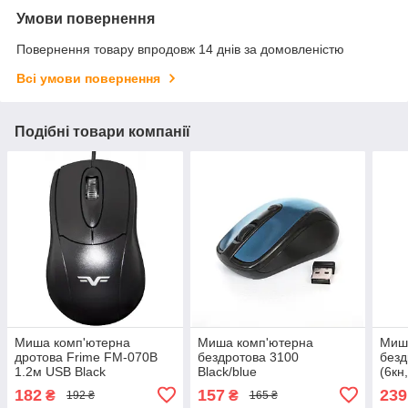
Умови повернення
Повернення товару впродовж 14 днів за домовленістю
Всі умови повернення
Подібні товари компанії
Миша комп'ютерна
Миша комп'ютерна
Миш
дротова Frime FM-070B
бездротова 3100
безд
1.2м USB Black
Black/blue
(6кн
гара
182
157
239
₴
₴
192 ₴
165 ₴