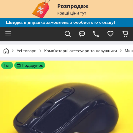
Швидка відправка замовлень з особистого складу!
Усі товари
Комп'ютерні аксесуари та навушники
Миш
Топ
Подарунок