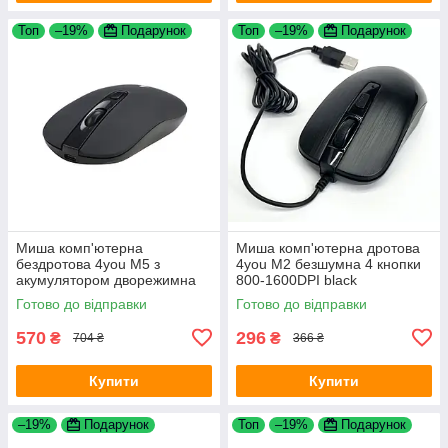
Топ
–19%
Подарунок
Топ
–19%
Подарунок
Миша комп'ютерна
Миша комп'ютерна дротова
бездротова 4you M5 з
4you M2 безшумна 4 кнопки
акумулятором дворежимна
800-1600DPI black
Bluetooth 2.4G 4 кнопки Black
Готово до відправки
Готово до відправки
570
296
₴
₴
704 ₴
366 ₴
Купити
Купити
–19%
Подарунок
Топ
–19%
Подарунок