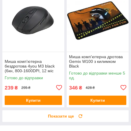
Миша комп'ютерна дротова
Миша комп'ютерна
Gemix W100 з килимком
бездротова 4you M3 black
Black
(6кн, 800-1600DPI, 12 міс
Готово до відправки менше 5
гарантія)
Готово до відправки
од.
239
346
₴
₴
295 ₴
428 ₴
Купити
Купити
Показати ще