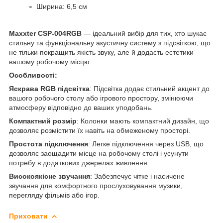
Ширина: 6,5 см
Maxxter CSP-004RGB
— ідеальний вибір для тих, хто шукає
стильну та функціональну акустичну систему з підсвіткою, що
не тільки покращить якість звуку, але й додасть естетики
вашому робочому місцю.
Особливості:
Яскрава RGB підсвітка
: Підсвітка додає стильний акцент до
вашого робочого столу або ігрового простору, змінюючи
атмосферу відповідно до ваших уподобань.
Компактний розмір
: Колонки мають компактний дизайн, що
дозволяє розмістити їх навіть на обмеженому просторі.
Простота підключення
: Легке підключення через USB, що
дозволяє заощадити місце на робочому столі і усунути
потребу в додаткових джерелах живлення.
Високоякісне звучання
: Забезпечує чітке і насичене
звучання для комфортного прослуховування музики,
перегляду фільмів або ігор.
Приховати