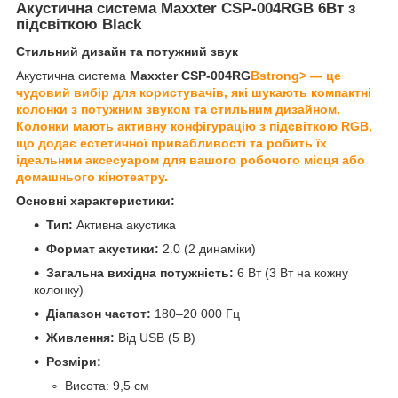
Акустична система Maxxter CSP-004RGB 6Вт з
підсвіткою Black
Стильний дизайн та потужний звук
Акустична система
Maxxter CSP-004RG
Bstrong> — це
чудовий вибір для користувачів, які шукають компактні
колонки з потужним звуком та стильним дизайном.
Колонки мають активну конфігурацію з підсвіткою RGB,
що додає естетичної привабливості та робить їх
ідеальним аксесуаром для вашого робочого місця або
домашнього кінотеатру.
Основні характеристики:
Тип:
Активна акустика
Формат акустики:
2.0 (2 динаміки)
Загальна вихідна потужність:
6 Вт (3 Вт на кожну
колонку)
Діапазон частот:
180–20 000 Гц
Живлення:
Від USB (5 В)
Розміри:
Висота: 9,5 см