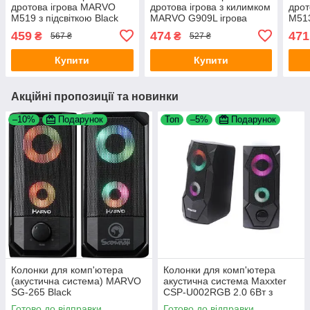
дротова ігрова MARVO
дротова ігрова з килимком
дрот
M519 з підсвіткою Black
MARVO G909L ігрова
M513
поверхня G1 з підсвіткою
459
474
471
₴
₴
567 ₴
527 ₴
Black
Купити
Купити
Акційні пропозиції та новинки
–10%
Подарунок
Топ
–5%
Подарунок
Колонки для комп'ютера
Колонки для комп'ютера
(акустична система) MARVO
акустична система Maxxter
SG-265 Black
CSP-U002RGB 2.0 6Bт з
підсвічуванням Black
Готово до відправки
Готово до відправки